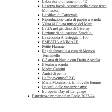
Laboratorio di fumetto in 4D
La terza favola cosmica nella classe terza
Montessori
La sfilata di Carnevale
Riproduzione carta di papiro a scuola
Visita al Galata museo del Mare
La 2A nel giardino di Giverny
Lezione di educazione Stradale
La seconda A festeggia il 100
EMPATIA ANIMALE
Petite Flamme
Regali fantastici a cura di Monica
Terminiello
C'è aria di Natale con Dario Apicella
Il teatro a scuola
Madre Cabrini
Amici di penna
La "spaventosa" 2 C
Maria Montessori, la nouvelle femme
I ricordi delle vacanze estive
European Day of Language
Esperienze primaria San Paolo 2023-24