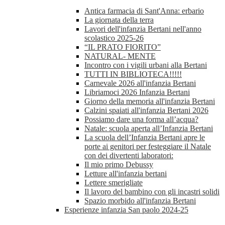
Antica farmacia di Sant'Anna: erbario
La giornata della terra
Lavori dell'infanzia Bertani nell'anno
scolastico 2025-26
“IL PRATO FIORITO”
NATURAL- MENTE
Incontro con i vigili urbani alla Bertani
TUTTI IN BIBLIOTECA!!!!!
Carnevale 2026 all'infanzia Bertani
Libriamoci 2026 Infanzia Bertani
Giorno della memoria all'infanzia Bertani
Calzini spaiati all'infanzia Bertani 2026
Possiamo dare una forma all’acqua?
Natale: scuola aperta all’Infanzia Bertani
La scuola dell’Infanzia Bertani apre le
porte ai genitori per festeggiare il Natale
con dei divertenti laboratori:
Il mio primo Debussy
Letture all'infanzia bertani
Lettere smerigliate
Il lavoro del bambino con gli incastri solidi
Spazio morbido all'infanzia Bertani
Esperienze infanzia San paolo 2024-25