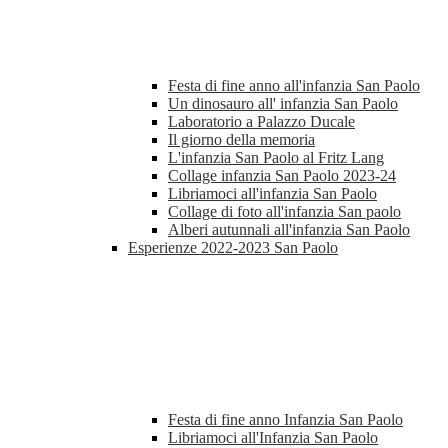
Festa di fine anno all'infanzia San Paolo
Un dinosauro all' infanzia San Paolo
Laboratorio a Palazzo Ducale
Il giorno della memoria
L'infanzia San Paolo al Fritz Lang
Collage infanzia San Paolo 2023-24
Libriamoci all'infanzia San Paolo
Collage di foto all'infanzia San paolo
Alberi autunnali all'infanzia San Paolo
Esperienze 2022-2023 San Paolo
Festa di fine anno Infanzia San Paolo
Libriamoci all'Infanzia San Paolo