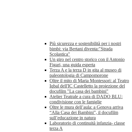
Più sicurezza e sostenibilità per i nostri
bimbi: via Bertani diventa:"Strada
Scolastica"
Un giro nel centro storico con il Antonio
Figari, una guida esperta
Terza A e la terza D in gita al museo di
paleontologia di Campomorone
Oltre il mito di Maria Montessori: al Teatro
Iqbal dell'IC Castelletto la proiezione del
docufilm "La casa dei bambini"
Atelier Teatrale a cura di DADO BLU:
condivisione con le famiglie
Oltre le mura dell’aula: a Genova arriva
“Alla Casa dei Bambini”, il docufilm
sull’educazione in natura
Laboratorio di continuità infanzia- classe
terza A