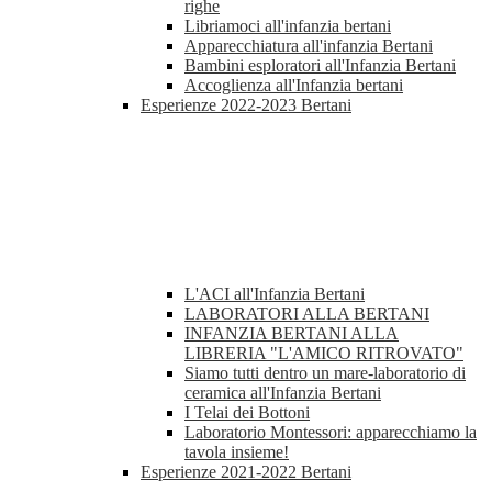
righe
Libriamoci all'infanzia bertani
Apparecchiatura all'infanzia Bertani
Bambini esploratori all'Infanzia Bertani
Accoglienza all'Infanzia bertani
Esperienze 2022-2023 Bertani
L'ACI all'Infanzia Bertani
LABORATORI ALLA BERTANI
INFANZIA BERTANI ALLA
LIBRERIA "L'AMICO RITROVATO"
Siamo tutti dentro un mare-laboratorio di
ceramica all'Infanzia Bertani
I Telai dei Bottoni
Laboratorio Montessori: apparecchiamo la
tavola insieme!
Esperienze 2021-2022 Bertani