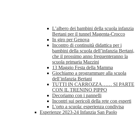
L’albero dei bambini della scuola infanzia
Bertani per il tunnel Magenta-Crocco
In giro per Genova
Incontro di continuità didattica per i
bambini della scuola dell’infanzia Bertani,
che il prossimo anno frequenteranno la
scuola primaria Mazzini
13 Maggio Festa della Mamma
Giochiamo a programmare alla scuola
dell’infanzia Bertani
TUTTI IN CARROZZA…… SI PARTE
CON IL TRENINO PIPPO
Decoriamo con i pannelli
Incontri sui pericoli della rete con esperti
L'orto a scuola: esperienza condivisa
Esperienze 2023-24 Infanzia San Paolo