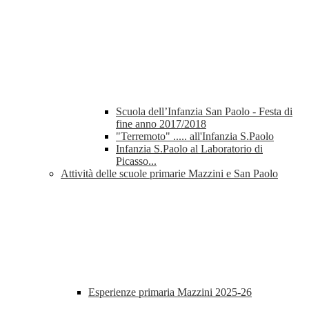
Scuola dell’Infanzia San Paolo - Festa di
fine anno 2017/2018
"Terremoto" ..... all'Infanzia S.Paolo
Infanzia S.Paolo al Laboratorio di
Picasso...
Attività delle scuole primarie Mazzini e San Paolo
Esperienze primaria Mazzini 2025-26