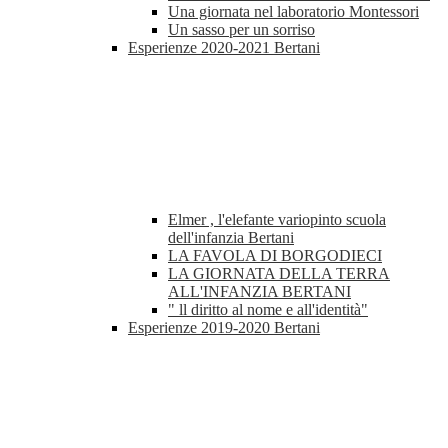
Una giornata nel laboratorio Montessori
Un sasso per un sorriso
Esperienze 2020-2021 Bertani
Elmer , l'elefante variopinto scuola
dell'infanzia Bertani
LA FAVOLA DI BORGODIECI
LA GIORNATA DELLA TERRA
ALL'INFANZIA BERTANI
" ll diritto al nome e all'identità"
Esperienze 2019-2020 Bertani