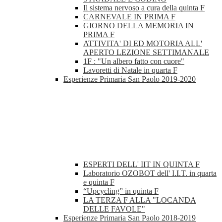
Il sistema nervoso a cura della quinta F
CARNEVALE IN PRIMA F
GIORNO DELLA MEMORIA IN
PRIMA F
ATTIVITA' DI ED MOTORIA ALL'
APERTO LEZIONE SETTIMANALE
1F : "Un albero fatto con cuore"
Lavoretti di Natale in quarta F
Esperienze Primaria San Paolo 2019-2020
ESPERTI DELL' IIT IN QUINTA F
Laboratorio OZOBOT dell' I.I.T. in quarta
e quinta F
“Upcycling” in quinta F
LA TERZA F ALLA "LOCANDA
DELLE FAVOLE"
Esperienze Primaria San Paolo 2018-2019