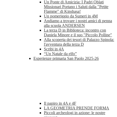
Un Ponte di Amicizia: I Padri Oblati
Missionari Portano i Saluti dalla "Petite
Flamme" di Kinshasa!
Un pomeriggio da Sumeri in 4M
Andiamo a trovare i nostri amici di penna
alla scuola ANDERSEN
La terza D in Biblioteca: incontro con
Daniela Minore e il suo "Piccolo Polline"
Alla scoperta dei tesori di Palazzo Spinola:
l'avventura della terza D
Scribi in 4A
“Un Natale da elfo”
Esperienze primaria San Paolo 2025-26
Il papiro in 4A e 4F
LA GEOMETRIA PRENDE FORMA
Piccoli archeologi in azione: le nostre