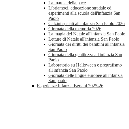
La marcia della pace
Libriamoci, educazione stradale ed
esperimenti alla scuola dell'infanzia San
Paolo
Calzini spaiati all'infanzia San Paolo 2026
Giornata della memoria 2026
La magia del Natale all'infanzia San Paolo
Letture di Natale all'infanzia San Paolo
Giornata dei diritti dei bambini all'infanzia
San Paolo
Giornata della gentilezza all'infanzia San
Paolo
Laboratorio su Halloween e pregrafismo
all'infanzia San Paolo
Giornata delle lingue europee all'infanzia
San paolo
Esperienze Infanzia Bertani 2025-26