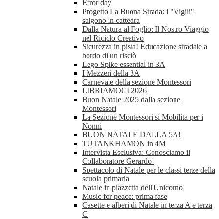
Error day
Progetto La Buona Strada: i "Vigili"
salgono in cattedra
Dalla Natura al Foglio: Il Nostro Viaggio
nel Riciclo Creativo
Sicurezza in pista! Educazione stradale a
bordo di un risciò
Lego Spike essential in 3A
I Mezzeri della 3A
Carnevale della sezione Montessori
LIBRIAMOCI 2026
Buon Natale 2025 dalla sezione
Montessori
La Sezione Montessori si Mobilita per i
Nonni
BUON NATALE DALLA 5A!
TUTANKHAMON in 4M
Intervista Esclusiva: Conosciamo il
Collaboratore Gerardo!
Spettacolo di Natale per le classi terze della
scuola primaria
Natale in piazzetta dell'Unicorno
Music for peace: prima fase
Casette e alberi di Natale in terza A e terza
C