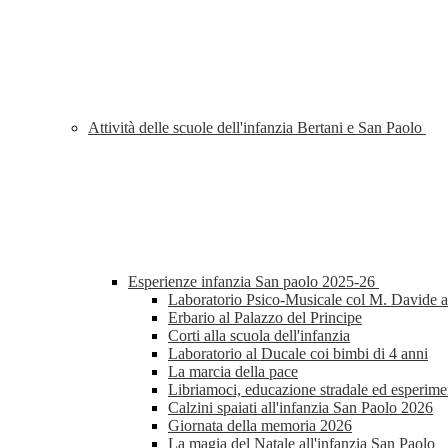
Attività delle scuole dell'infanzia Bertani e San Paolo
Esperienze infanzia San paolo 2025-26
Laboratorio Psico-Musicale col M. Davide al
Erbario al Palazzo del Principe
Corti alla scuola dell'infanzia
Laboratorio al Ducale coi bimbi di 4 anni
La marcia della pace
Libriamoci, educazione stradale ed esperimen
Calzini spaiati all'infanzia San Paolo 2026
Giornata della memoria 2026
La magia del Natale all'infanzia San Paolo