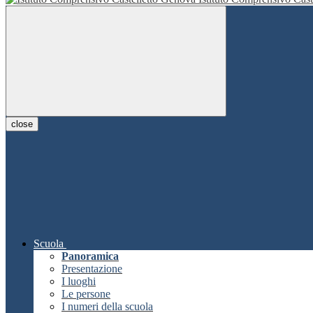
close
Scuola
Panoramica
Presentazione
I luoghi
Le persone
I numeri della scuola