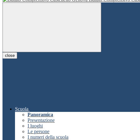
close
Scuola
Panoramica
Presentazione
I luoghi
Le persone
I numeri della scuola