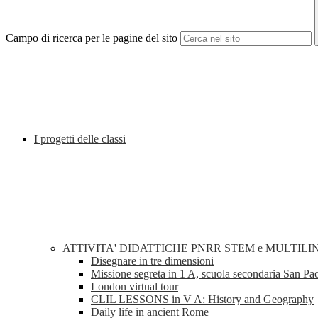
Campo di ricerca per le pagine del sito
I progetti delle classi
ATTIVITA' DIDATTICHE PNRR STEM e MULTILI
Disegnare in tre dimensioni
Missione segreta in 1 A, scuola secondaria San Pa
London virtual tour
CLIL LESSONS in V A: History and Geography
Daily life in ancient Rome