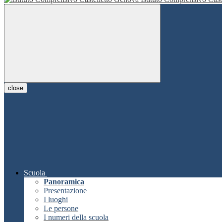
close
Scuola
Panoramica
Presentazione
I luoghi
Le persone
I numeri della scuola