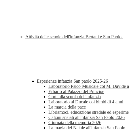
Attività delle scuole dell'infanzia Bertani e San Paolo
Esperienze infanzia San paolo 2025-26
Laboratorio Psico-Musicale col M. Davide al
Erbario al Palazzo del Principe
Corti alla scuola dell'infanzia
Laboratorio al Ducale coi bimbi di 4 anni
La marcia della pace
Libriamoci, educazione stradale ed esperimen
Calzini spaiati all'infanzia San Paolo 2026
Giornata della memoria 2026
La magia del Natale all'infanzia San Paolo