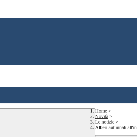
Home
>
Novità
>
Le notizie
>
Alberi autunnali all'i