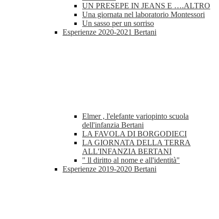
UN PRESEPE IN JEANS E ….ALTRO
Una giornata nel laboratorio Montessori
Un sasso per un sorriso
Esperienze 2020-2021 Bertani
Elmer , l'elefante variopinto scuola
dell'infanzia Bertani
LA FAVOLA DI BORGODIECI
LA GIORNATA DELLA TERRA
ALL'INFANZIA BERTANI
" ll diritto al nome e all'identità"
Esperienze 2019-2020 Bertani