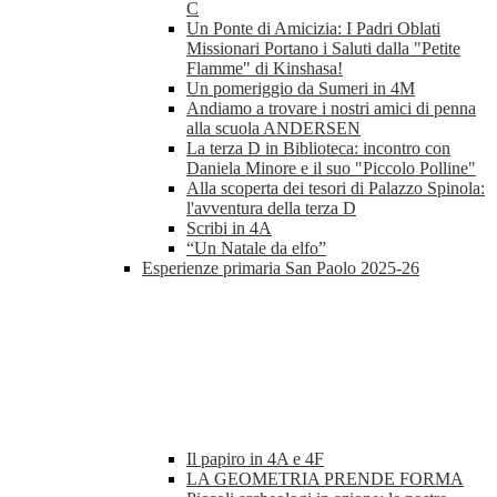
C
Un Ponte di Amicizia: I Padri Oblati
Missionari Portano i Saluti dalla "Petite
Flamme" di Kinshasa!
Un pomeriggio da Sumeri in 4M
Andiamo a trovare i nostri amici di penna
alla scuola ANDERSEN
La terza D in Biblioteca: incontro con
Daniela Minore e il suo "Piccolo Polline"
Alla scoperta dei tesori di Palazzo Spinola:
l'avventura della terza D
Scribi in 4A
“Un Natale da elfo”
Esperienze primaria San Paolo 2025-26
Il papiro in 4A e 4F
LA GEOMETRIA PRENDE FORMA