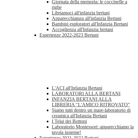
Giornata della memoria: le coccinelle a
righe
Libriamoci all'infanzia bertani
Apparecchiatura all'infanzia Bertani
Bambini esploratori all'Infanzia Bertani
Accoglienza all'Infanzia bertani
Esperienze 2022-2023 Bertani
L'ACI all'Infanzia Bertani
LABORATORI ALLA BERTANI
INFANZIA BERTANI ALLA
LIBRERIA "L'AMICO RITROVATO"
Siamo tutti dentro un mare-laboratorio di
ceramica all'Infanzia Bertani
I Telai dei Bottoni
Laboratorio Montessori: apparecchiamo la
tavola insieme!
Esperienze 2021-2022 Bertani