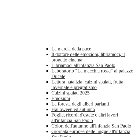
La marcia della pace
Il dottore delle emozioni, libriamoci, il
progetto cinema
Libriamoci all'infanzia San Paolo
Laboratorio "La macchia rossa" al palazzo
Ducale
Lettura natalizia, calzini spaiati, frutta
invernale e pregrafismo
Calzini spaiati 2025
Emozioni
La foresta degli alberi parlanti
Halloween ed autunno
Foglie, ricordi d'estate e altri lavori
all'infanzia San Paolo
Colori dell'autunno all'infanzia San Paolo
Giornata europea delle lingue all'infanzia
San Paolo