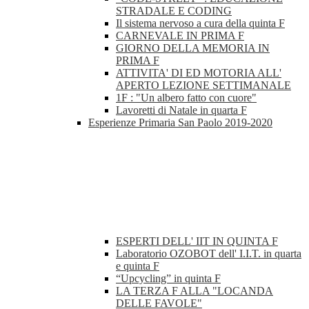
STRADALE E CODING
Il sistema nervoso a cura della quinta F
CARNEVALE IN PRIMA F
GIORNO DELLA MEMORIA IN
PRIMA F
ATTIVITA' DI ED MOTORIA ALL'
APERTO LEZIONE SETTIMANALE
1F : "Un albero fatto con cuore"
Lavoretti di Natale in quarta F
Esperienze Primaria San Paolo 2019-2020
ESPERTI DELL' IIT IN QUINTA F
Laboratorio OZOBOT dell' I.I.T. in quarta
e quinta F
“Upcycling” in quinta F
LA TERZA F ALLA "LOCANDA
DELLE FAVOLE"