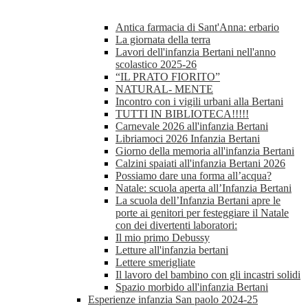
Antica farmacia di Sant'Anna: erbario
La giornata della terra
Lavori dell'infanzia Bertani nell'anno
scolastico 2025-26
“IL PRATO FIORITO”
NATURAL- MENTE
Incontro con i vigili urbani alla Bertani
TUTTI IN BIBLIOTECA!!!!!
Carnevale 2026 all'infanzia Bertani
Libriamoci 2026 Infanzia Bertani
Giorno della memoria all'infanzia Bertani
Calzini spaiati all'infanzia Bertani 2026
Possiamo dare una forma all’acqua?
Natale: scuola aperta all’Infanzia Bertani
La scuola dell’Infanzia Bertani apre le
porte ai genitori per festeggiare il Natale
con dei divertenti laboratori:
Il mio primo Debussy
Letture all'infanzia bertani
Lettere smerigliate
Il lavoro del bambino con gli incastri solidi
Spazio morbido all'infanzia Bertani
Esperienze infanzia San paolo 2024-25