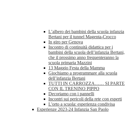
L’albero dei bambini della scuola infanzia
Bertani per il tunnel Magenta-Crocco
In giro per Genova
Incontro di continuità didattica per i
bambini della scuola dell’infanzia Bertani,
che il prossimo anno frequenteranno la
scuola primaria Mazzini
13 Maggio Festa della Mamma
Giochiamo a programmare alla scuola
dell’infanzia Bertani
TUTTI IN CARROZZA…… SI PARTE
CON IL TRENINO PIPPO
Decoriamo con i pannelli
Incontri sui pericoli della rete con esperti
L'orto a scuola: esperienza condivisa
Esperienze 2023-24 Infanzia San Paolo