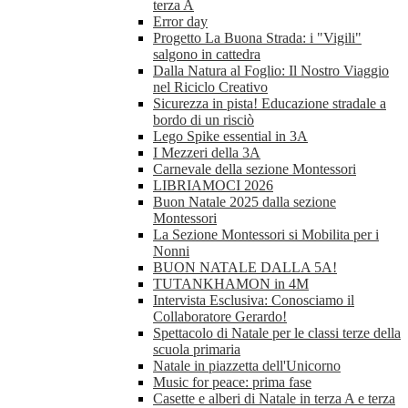
terza A
Error day
Progetto La Buona Strada: i "Vigili"
salgono in cattedra
Dalla Natura al Foglio: Il Nostro Viaggio
nel Riciclo Creativo
Sicurezza in pista! Educazione stradale a
bordo di un risciò
Lego Spike essential in 3A
I Mezzeri della 3A
Carnevale della sezione Montessori
LIBRIAMOCI 2026
Buon Natale 2025 dalla sezione
Montessori
La Sezione Montessori si Mobilita per i
Nonni
BUON NATALE DALLA 5A!
TUTANKHAMON in 4M
Intervista Esclusiva: Conosciamo il
Collaboratore Gerardo!
Spettacolo di Natale per le classi terze della
scuola primaria
Natale in piazzetta dell'Unicorno
Music for peace: prima fase
Casette e alberi di Natale in terza A e terza