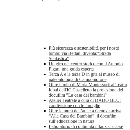
Più sicurezza e sostenibilità per i nostri
bimbi: via Bertani diventa:"Strada
Scolastica"
Un giro nel centro storico con il Antonio
Figari, una guida esperta
Terza A e la terza D in gita al museo di
paleontologia di Campomorone
Oltre il mito di Maria Montessori: al Teatro
Iqbal dell'IC Castelletto la proiezione del
docufilm "La casa dei bambini"
Atelier Teatrale a cura di DADO BLU:
condivisione con le famiglie
Oltre le mura dell’aula: a Genova arriva
“Alla Casa dei Bambini”, il docufilm
sull’educazione in natura
Laboratorio di continuità infanzia- classe