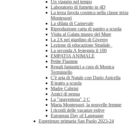
Un viaggio nel tempo
Laboratorio di fumetto in 4D
La terza favola cosmica nella classe terza
Montessori
La sfilata di Carnevale
Riproduzione carta di papiro a scuola
Visita al Galata museo del Mare
La 2A nel giardino di Giverny
Lezione di educazione Stradale
La seconda A festeggia il 100
EMPATIA ANIMALE
Petite Flamme
Regali fantastici a cura di Monica
Terminiello
C'è aria di Natale con Dario Apicella
Il teatro a scuola
Madre Cabrini
Amici di penna
La "spaventosa" 2 C
Maria Montessori, la nouvelle femme
I ricordi delle vacanze estive
European Day of Language
Esperienze primaria San Paolo 2023-24