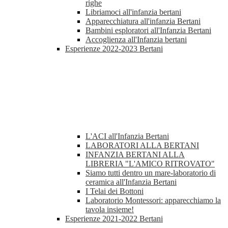
righe
Libriamoci all'infanzia bertani
Apparecchiatura all'infanzia Bertani
Bambini esploratori all'Infanzia Bertani
Accoglienza all'Infanzia bertani
Esperienze 2022-2023 Bertani
L'ACI all'Infanzia Bertani
LABORATORI ALLA BERTANI
INFANZIA BERTANI ALLA
LIBRERIA "L'AMICO RITROVATO"
Siamo tutti dentro un mare-laboratorio di
ceramica all'Infanzia Bertani
I Telai dei Bottoni
Laboratorio Montessori: apparecchiamo la
tavola insieme!
Esperienze 2021-2022 Bertani