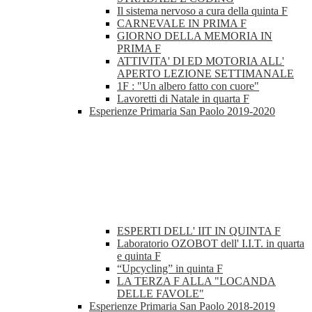
Il sistema nervoso a cura della quinta F
CARNEVALE IN PRIMA F
GIORNO DELLA MEMORIA IN
PRIMA F
ATTIVITA' DI ED MOTORIA ALL'
APERTO LEZIONE SETTIMANALE
1F : "Un albero fatto con cuore"
Lavoretti di Natale in quarta F
Esperienze Primaria San Paolo 2019-2020
ESPERTI DELL' IIT IN QUINTA F
Laboratorio OZOBOT dell' I.I.T. in quarta
e quinta F
“Upcycling” in quinta F
LA TERZA F ALLA "LOCANDA
DELLE FAVOLE"
Esperienze Primaria San Paolo 2018-2019