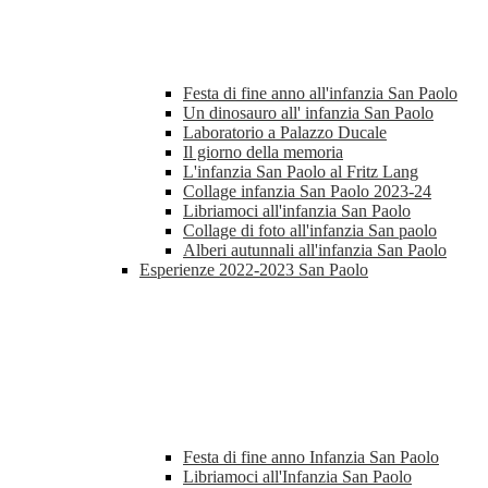
Festa di fine anno all'infanzia San Paolo
Un dinosauro all' infanzia San Paolo
Laboratorio a Palazzo Ducale
Il giorno della memoria
L'infanzia San Paolo al Fritz Lang
Collage infanzia San Paolo 2023-24
Libriamoci all'infanzia San Paolo
Collage di foto all'infanzia San paolo
Alberi autunnali all'infanzia San Paolo
Esperienze 2022-2023 San Paolo
Festa di fine anno Infanzia San Paolo
Libriamoci all'Infanzia San Paolo