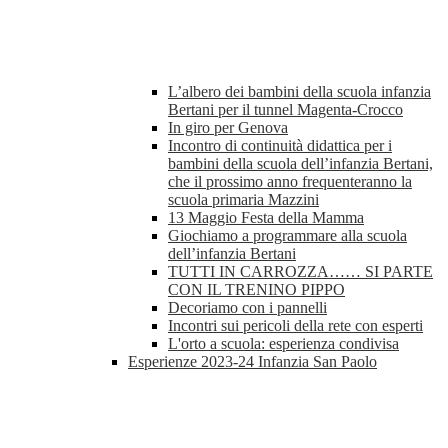
L’albero dei bambini della scuola infanzia
Bertani per il tunnel Magenta-Crocco
In giro per Genova
Incontro di continuità didattica per i
bambini della scuola dell’infanzia Bertani,
che il prossimo anno frequenteranno la
scuola primaria Mazzini
13 Maggio Festa della Mamma
Giochiamo a programmare alla scuola
dell’infanzia Bertani
TUTTI IN CARROZZA…… SI PARTE
CON IL TRENINO PIPPO
Decoriamo con i pannelli
Incontri sui pericoli della rete con esperti
L'orto a scuola: esperienza condivisa
Esperienze 2023-24 Infanzia San Paolo