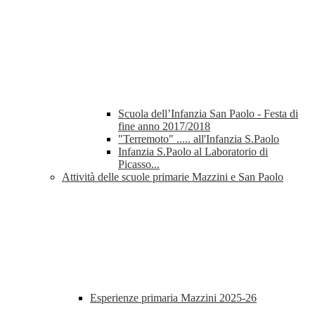
Scuola dell’Infanzia San Paolo - Festa di
fine anno 2017/2018
"Terremoto" ..... all'Infanzia S.Paolo
Infanzia S.Paolo al Laboratorio di
Picasso...
Attività delle scuole primarie Mazzini e San Paolo
Esperienze primaria Mazzini 2025-26