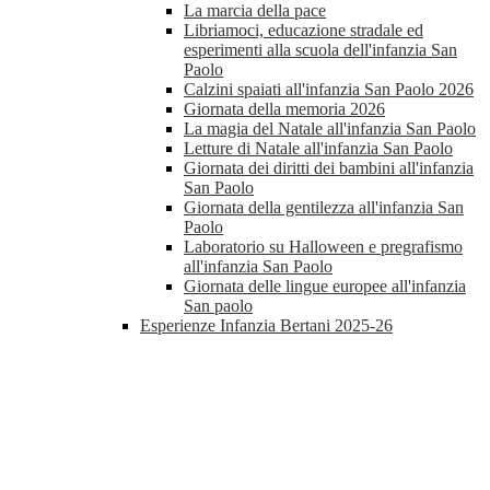
La marcia della pace
Libriamoci, educazione stradale ed
esperimenti alla scuola dell'infanzia San
Paolo
Calzini spaiati all'infanzia San Paolo 2026
Giornata della memoria 2026
La magia del Natale all'infanzia San Paolo
Letture di Natale all'infanzia San Paolo
Giornata dei diritti dei bambini all'infanzia
San Paolo
Giornata della gentilezza all'infanzia San
Paolo
Laboratorio su Halloween e pregrafismo
all'infanzia San Paolo
Giornata delle lingue europee all'infanzia
San paolo
Esperienze Infanzia Bertani 2025-26