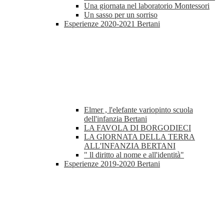
Una giornata nel laboratorio Montessori
Un sasso per un sorriso
Esperienze 2020-2021 Bertani
Elmer , l'elefante variopinto scuola
dell'infanzia Bertani
LA FAVOLA DI BORGODIECI
LA GIORNATA DELLA TERRA
ALL'INFANZIA BERTANI
" ll diritto al nome e all'identità"
Esperienze 2019-2020 Bertani