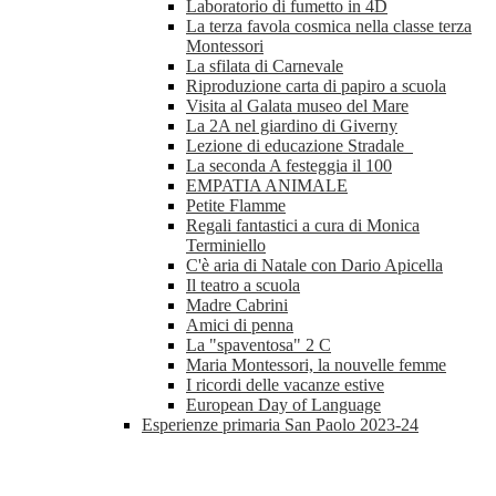
Laboratorio di fumetto in 4D
La terza favola cosmica nella classe terza
Montessori
La sfilata di Carnevale
Riproduzione carta di papiro a scuola
Visita al Galata museo del Mare
La 2A nel giardino di Giverny
Lezione di educazione Stradale
La seconda A festeggia il 100
EMPATIA ANIMALE
Petite Flamme
Regali fantastici a cura di Monica
Terminiello
C'è aria di Natale con Dario Apicella
Il teatro a scuola
Madre Cabrini
Amici di penna
La "spaventosa" 2 C
Maria Montessori, la nouvelle femme
I ricordi delle vacanze estive
European Day of Language
Esperienze primaria San Paolo 2023-24