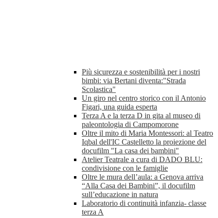
Più sicurezza e sostenibilità per i nostri
bimbi: via Bertani diventa:"Strada
Scolastica"
Un giro nel centro storico con il Antonio
Figari, una guida esperta
Terza A e la terza D in gita al museo di
paleontologia di Campomorone
Oltre il mito di Maria Montessori: al Teatro
Iqbal dell'IC Castelletto la proiezione del
docufilm "La casa dei bambini"
Atelier Teatrale a cura di DADO BLU:
condivisione con le famiglie
Oltre le mura dell’aula: a Genova arriva
“Alla Casa dei Bambini”, il docufilm
sull’educazione in natura
Laboratorio di continuità infanzia- classe
terza A