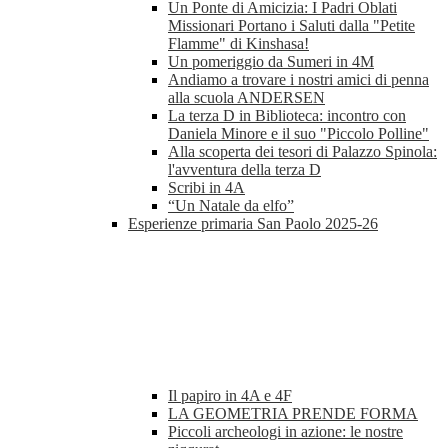
Un Ponte di Amicizia: I Padri Oblati
Missionari Portano i Saluti dalla "Petite
Flamme" di Kinshasa!
Un pomeriggio da Sumeri in 4M
Andiamo a trovare i nostri amici di penna
alla scuola ANDERSEN
La terza D in Biblioteca: incontro con
Daniela Minore e il suo "Piccolo Polline"
Alla scoperta dei tesori di Palazzo Spinola:
l'avventura della terza D
Scribi in 4A
“Un Natale da elfo”
Esperienze primaria San Paolo 2025-26
Il papiro in 4A e 4F
LA GEOMETRIA PRENDE FORMA
Piccoli archeologi in azione: le nostre