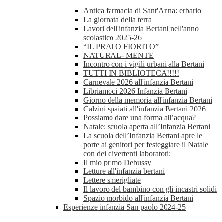
Antica farmacia di Sant'Anna: erbario
La giornata della terra
Lavori dell'infanzia Bertani nell'anno
scolastico 2025-26
“IL PRATO FIORITO”
NATURAL- MENTE
Incontro con i vigili urbani alla Bertani
TUTTI IN BIBLIOTECA!!!!!
Carnevale 2026 all'infanzia Bertani
Libriamoci 2026 Infanzia Bertani
Giorno della memoria all'infanzia Bertani
Calzini spaiati all'infanzia Bertani 2026
Possiamo dare una forma all’acqua?
Natale: scuola aperta all’Infanzia Bertani
La scuola dell’Infanzia Bertani apre le
porte ai genitori per festeggiare il Natale
con dei divertenti laboratori:
Il mio primo Debussy
Letture all'infanzia bertani
Lettere smerigliate
Il lavoro del bambino con gli incastri solidi
Spazio morbido all'infanzia Bertani
Esperienze infanzia San paolo 2024-25