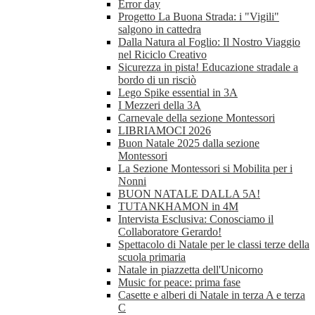
Error day
Progetto La Buona Strada: i "Vigili"
salgono in cattedra
Dalla Natura al Foglio: Il Nostro Viaggio
nel Riciclo Creativo
Sicurezza in pista! Educazione stradale a
bordo di un risciò
Lego Spike essential in 3A
I Mezzeri della 3A
Carnevale della sezione Montessori
LIBRIAMOCI 2026
Buon Natale 2025 dalla sezione
Montessori
La Sezione Montessori si Mobilita per i
Nonni
BUON NATALE DALLA 5A!
TUTANKHAMON in 4M
Intervista Esclusiva: Conosciamo il
Collaboratore Gerardo!
Spettacolo di Natale per le classi terze della
scuola primaria
Natale in piazzetta dell'Unicorno
Music for peace: prima fase
Casette e alberi di Natale in terza A e terza
C