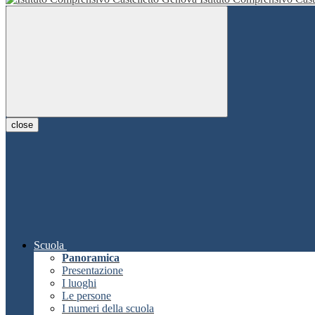
close
Scuola
Panoramica
Presentazione
I luoghi
Le persone
I numeri della scuola