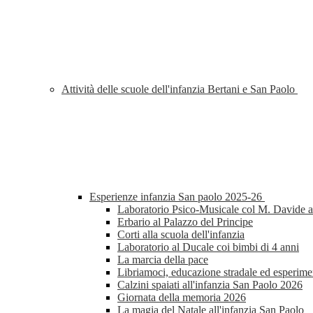
Attività delle scuole dell'infanzia Bertani e San Paolo
Esperienze infanzia San paolo 2025-26
Laboratorio Psico-Musicale col M. Davide al
Erbario al Palazzo del Principe
Corti alla scuola dell'infanzia
Laboratorio al Ducale coi bimbi di 4 anni
La marcia della pace
Libriamoci, educazione stradale ed esperimen
Calzini spaiati all'infanzia San Paolo 2026
Giornata della memoria 2026
La magia del Natale all'infanzia San Paolo