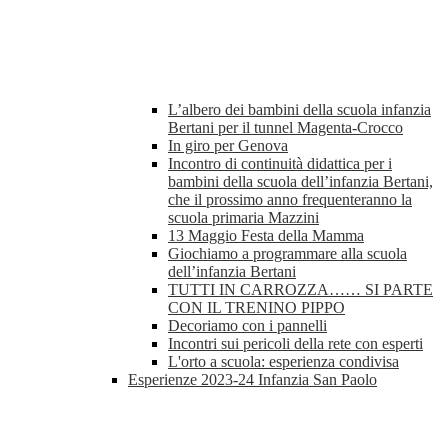
L’albero dei bambini della scuola infanzia
Bertani per il tunnel Magenta-Crocco
In giro per Genova
Incontro di continuità didattica per i
bambini della scuola dell’infanzia Bertani,
che il prossimo anno frequenteranno la
scuola primaria Mazzini
13 Maggio Festa della Mamma
Giochiamo a programmare alla scuola
dell’infanzia Bertani
TUTTI IN CARROZZA…… SI PARTE
CON IL TRENINO PIPPO
Decoriamo con i pannelli
Incontri sui pericoli della rete con esperti
L'orto a scuola: esperienza condivisa
Esperienze 2023-24 Infanzia San Paolo