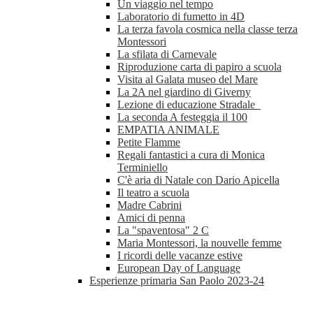
Un viaggio nel tempo
Laboratorio di fumetto in 4D
La terza favola cosmica nella classe terza
Montessori
La sfilata di Carnevale
Riproduzione carta di papiro a scuola
Visita al Galata museo del Mare
La 2A nel giardino di Giverny
Lezione di educazione Stradale
La seconda A festeggia il 100
EMPATIA ANIMALE
Petite Flamme
Regali fantastici a cura di Monica
Terminiello
C'è aria di Natale con Dario Apicella
Il teatro a scuola
Madre Cabrini
Amici di penna
La "spaventosa" 2 C
Maria Montessori, la nouvelle femme
I ricordi delle vacanze estive
European Day of Language
Esperienze primaria San Paolo 2023-24