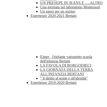
UN PRESEPE IN JEANS E ….ALTRO
Una giornata nel laboratorio Montessori
Un sasso per un sorriso
Esperienze 2020-2021 Bertani
Elmer , l'elefante variopinto scuola
dell'infanzia Bertani
LA FAVOLA DI BORGODIECI
LA GIORNATA DELLA TERRA
ALL'INFANZIA BERTANI
" ll diritto al nome e all'identità"
Esperienze 2019-2020 Bertani