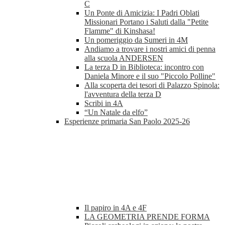
C
Un Ponte di Amicizia: I Padri Oblati
Missionari Portano i Saluti dalla "Petite
Flamme" di Kinshasa!
Un pomeriggio da Sumeri in 4M
Andiamo a trovare i nostri amici di penna
alla scuola ANDERSEN
La terza D in Biblioteca: incontro con
Daniela Minore e il suo "Piccolo Polline"
Alla scoperta dei tesori di Palazzo Spinola:
l'avventura della terza D
Scribi in 4A
“Un Natale da elfo”
Esperienze primaria San Paolo 2025-26
Il papiro in 4A e 4F
LA GEOMETRIA PRENDE FORMA