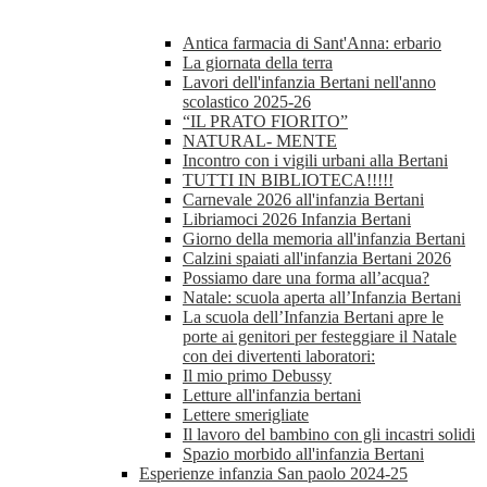
Antica farmacia di Sant'Anna: erbario
La giornata della terra
Lavori dell'infanzia Bertani nell'anno
scolastico 2025-26
“IL PRATO FIORITO”
NATURAL- MENTE
Incontro con i vigili urbani alla Bertani
TUTTI IN BIBLIOTECA!!!!!
Carnevale 2026 all'infanzia Bertani
Libriamoci 2026 Infanzia Bertani
Giorno della memoria all'infanzia Bertani
Calzini spaiati all'infanzia Bertani 2026
Possiamo dare una forma all’acqua?
Natale: scuola aperta all’Infanzia Bertani
La scuola dell’Infanzia Bertani apre le
porte ai genitori per festeggiare il Natale
con dei divertenti laboratori:
Il mio primo Debussy
Letture all'infanzia bertani
Lettere smerigliate
Il lavoro del bambino con gli incastri solidi
Spazio morbido all'infanzia Bertani
Esperienze infanzia San paolo 2024-25