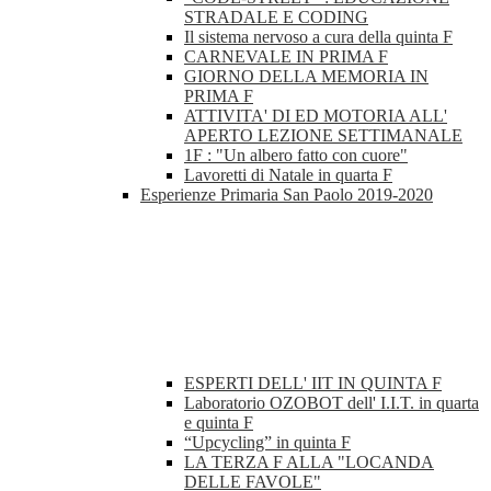
STRADALE E CODING
Il sistema nervoso a cura della quinta F
CARNEVALE IN PRIMA F
GIORNO DELLA MEMORIA IN
PRIMA F
ATTIVITA' DI ED MOTORIA ALL'
APERTO LEZIONE SETTIMANALE
1F : "Un albero fatto con cuore"
Lavoretti di Natale in quarta F
Esperienze Primaria San Paolo 2019-2020
ESPERTI DELL' IIT IN QUINTA F
Laboratorio OZOBOT dell' I.I.T. in quarta
e quinta F
“Upcycling” in quinta F
LA TERZA F ALLA "LOCANDA
DELLE FAVOLE"