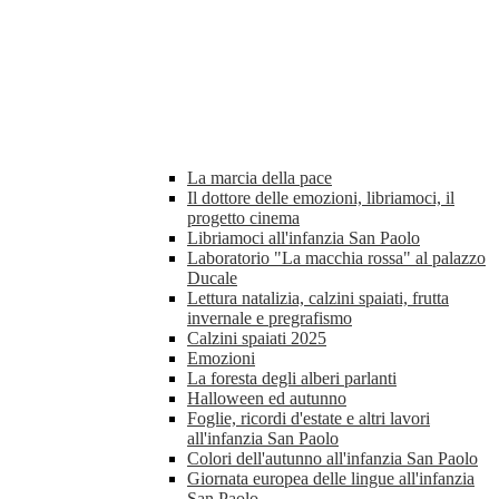
La marcia della pace
Il dottore delle emozioni, libriamoci, il
progetto cinema
Libriamoci all'infanzia San Paolo
Laboratorio "La macchia rossa" al palazzo
Ducale
Lettura natalizia, calzini spaiati, frutta
invernale e pregrafismo
Calzini spaiati 2025
Emozioni
La foresta degli alberi parlanti
Halloween ed autunno
Foglie, ricordi d'estate e altri lavori
all'infanzia San Paolo
Colori dell'autunno all'infanzia San Paolo
Giornata europea delle lingue all'infanzia
San Paolo