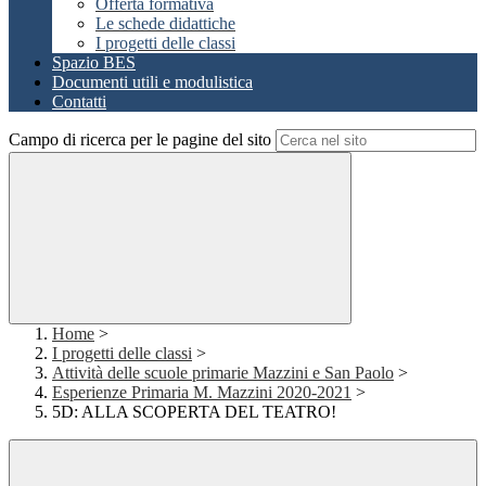
Offerta formativa
Le schede didattiche
I progetti delle classi
Spazio BES
Documenti utili e modulistica
Contatti
Campo di ricerca per le pagine del sito
Home
>
I progetti delle classi
>
Attività delle scuole primarie Mazzini e San Paolo
>
Esperienze Primaria M. Mazzini 2020-2021
>
5D: ALLA SCOPERTA DEL TEATRO!