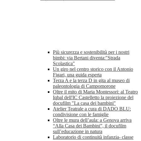
Più sicurezza e sostenibilità per i nostri
bimbi: via Bertani diventa:"Strada
Scolastica"
Un giro nel centro storico con il Antonio
Figari, una guida esperta
Terza A e la terza D in gita al museo di
paleontologia di Campomorone
Oltre il mito di Maria Montessori: al Teatro
Iqbal dell'IC Castelletto la proiezione del
docufilm "La casa dei bambini"
Atelier Teatrale a cura di DADO BLU:
condivisione con le famiglie
Oltre le mura dell’aula: a Genova arriva
“Alla Casa dei Bambini”, il docufilm
sull’educazione in natura
Laboratorio di continuità infanzia- classe