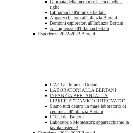
Giornata della memoria: le coccinelle a
righe
Libriamoci all'infanzia bertani
Apparecchiatura all'infanzia Bertani
Bambini esploratori all'Infanzia Bertani
Accoglienza all'Infanzia bertani
Esperienze 2022-2023 Bertani
L'ACI all'Infanzia Bertani
LABORATORI ALLA BERTANI
INFANZIA BERTANI ALLA
LIBRERIA "L'AMICO RITROVATO"
Siamo tutti dentro un mare-laboratorio di
ceramica all'Infanzia Bertani
I Telai dei Bottoni
Laboratorio Montessori: apparecchiamo la
tavola insieme!
Esperienze 2021-2022 Bertani