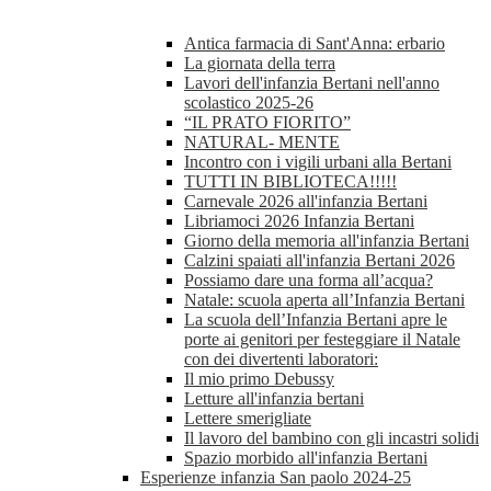
Antica farmacia di Sant'Anna: erbario
La giornata della terra
Lavori dell'infanzia Bertani nell'anno
scolastico 2025-26
“IL PRATO FIORITO”
NATURAL- MENTE
Incontro con i vigili urbani alla Bertani
TUTTI IN BIBLIOTECA!!!!!
Carnevale 2026 all'infanzia Bertani
Libriamoci 2026 Infanzia Bertani
Giorno della memoria all'infanzia Bertani
Calzini spaiati all'infanzia Bertani 2026
Possiamo dare una forma all’acqua?
Natale: scuola aperta all’Infanzia Bertani
La scuola dell’Infanzia Bertani apre le
porte ai genitori per festeggiare il Natale
con dei divertenti laboratori:
Il mio primo Debussy
Letture all'infanzia bertani
Lettere smerigliate
Il lavoro del bambino con gli incastri solidi
Spazio morbido all'infanzia Bertani
Esperienze infanzia San paolo 2024-25