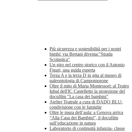
Più sicurezza e sostenibilità per i nostri
bimbi: via Bertani diventa:"Strada
Scolastica"
Un giro nel centro storico con il Antonio
Figari, una guida esperta
Terza A e la terza D in gita al museo di
paleontologia di Campomorone
Oltre il mito di Maria Montessori: al Teatro
Iqbal dell'IC Castelletto la proiezione del
docufilm "La casa dei bambini"
Atelier Teatrale a cura di DADO BLU:
condivisione con le famiglie
Oltre le mura dell’aula: a Genova arriva
“Alla Casa dei Bambini”, il docufilm
sull’educazione in natura
Laboratorio di continuità infanzia- classe