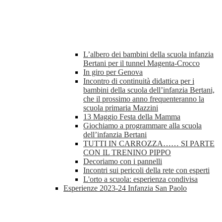
L’albero dei bambini della scuola infanzia
Bertani per il tunnel Magenta-Crocco
In giro per Genova
Incontro di continuità didattica per i
bambini della scuola dell’infanzia Bertani,
che il prossimo anno frequenteranno la
scuola primaria Mazzini
13 Maggio Festa della Mamma
Giochiamo a programmare alla scuola
dell’infanzia Bertani
TUTTI IN CARROZZA…… SI PARTE
CON IL TRENINO PIPPO
Decoriamo con i pannelli
Incontri sui pericoli della rete con esperti
L'orto a scuola: esperienza condivisa
Esperienze 2023-24 Infanzia San Paolo