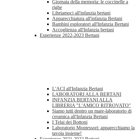
Giornata della memoria: le coccinelle a
righe
Libriamoci all'infanzia bertani
Apparecchiatura all'infanzia Bertani
Bambini esploratori all'Infanzia Bertani
Accoglienza all'Infanzia bertani
Esperienze 2022-2023 Bertani
L'ACI all'Infanzia Bertani
LABORATORI ALLA BERTANI
INFANZIA BERTANI ALLA
LIBRERIA "L'AMICO RITROVATO"
Siamo tutti dentro un mare-laboratorio di
ceramica all'Infanzia Bertani
I Telai dei Bottoni
Laboratorio Montessori: apparecchiamo la
tavola insieme!
Esperienze 2021-2022 Bertani