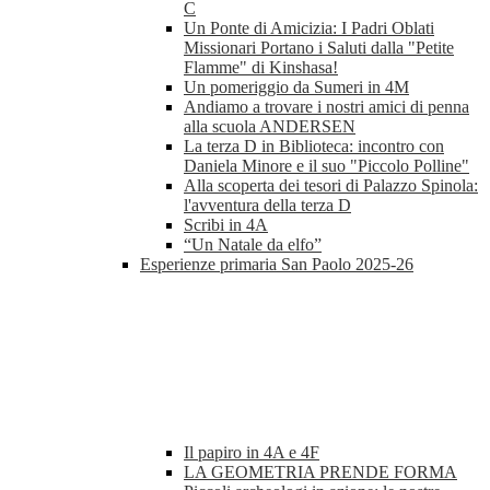
C
Un Ponte di Amicizia: I Padri Oblati
Missionari Portano i Saluti dalla "Petite
Flamme" di Kinshasa!
Un pomeriggio da Sumeri in 4M
Andiamo a trovare i nostri amici di penna
alla scuola ANDERSEN
La terza D in Biblioteca: incontro con
Daniela Minore e il suo "Piccolo Polline"
Alla scoperta dei tesori di Palazzo Spinola:
l'avventura della terza D
Scribi in 4A
“Un Natale da elfo”
Esperienze primaria San Paolo 2025-26
Il papiro in 4A e 4F
LA GEOMETRIA PRENDE FORMA