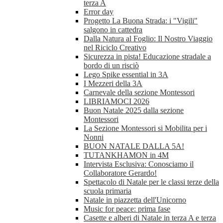
terza A
Error day
Progetto La Buona Strada: i "Vigili"
salgono in cattedra
Dalla Natura al Foglio: Il Nostro Viaggio
nel Riciclo Creativo
Sicurezza in pista! Educazione stradale a
bordo di un risciò
Lego Spike essential in 3A
I Mezzeri della 3A
Carnevale della sezione Montessori
LIBRIAMOCI 2026
Buon Natale 2025 dalla sezione
Montessori
La Sezione Montessori si Mobilita per i
Nonni
BUON NATALE DALLA 5A!
TUTANKHAMON in 4M
Intervista Esclusiva: Conosciamo il
Collaboratore Gerardo!
Spettacolo di Natale per le classi terze della
scuola primaria
Natale in piazzetta dell'Unicorno
Music for peace: prima fase
Casette e alberi di Natale in terza A e terza