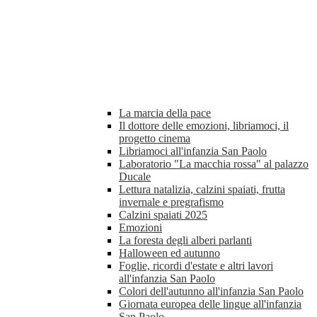
La marcia della pace
Il dottore delle emozioni, libriamoci, il
progetto cinema
Libriamoci all'infanzia San Paolo
Laboratorio "La macchia rossa" al palazzo
Ducale
Lettura natalizia, calzini spaiati, frutta
invernale e pregrafismo
Calzini spaiati 2025
Emozioni
La foresta degli alberi parlanti
Halloween ed autunno
Foglie, ricordi d'estate e altri lavori
all'infanzia San Paolo
Colori dell'autunno all'infanzia San Paolo
Giornata europea delle lingue all'infanzia
San Paolo