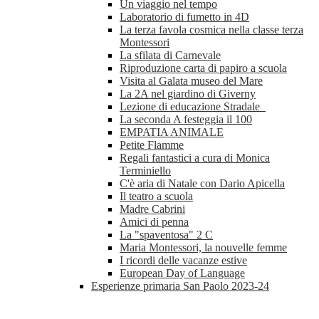
Un viaggio nel tempo
Laboratorio di fumetto in 4D
La terza favola cosmica nella classe terza
Montessori
La sfilata di Carnevale
Riproduzione carta di papiro a scuola
Visita al Galata museo del Mare
La 2A nel giardino di Giverny
Lezione di educazione Stradale
La seconda A festeggia il 100
EMPATIA ANIMALE
Petite Flamme
Regali fantastici a cura di Monica
Terminiello
C'è aria di Natale con Dario Apicella
Il teatro a scuola
Madre Cabrini
Amici di penna
La "spaventosa" 2 C
Maria Montessori, la nouvelle femme
I ricordi delle vacanze estive
European Day of Language
Esperienze primaria San Paolo 2023-24