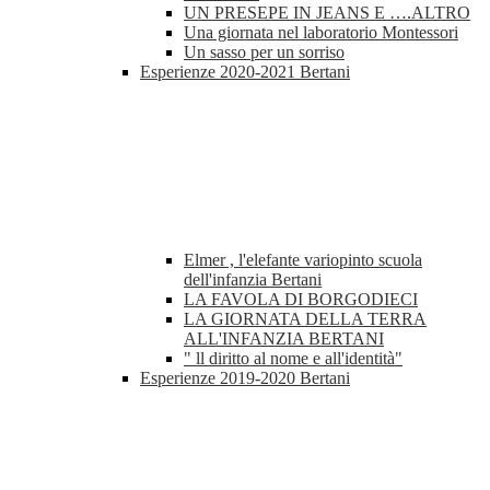
UN PRESEPE IN JEANS E ….ALTRO
Una giornata nel laboratorio Montessori
Un sasso per un sorriso
Esperienze 2020-2021 Bertani
Elmer , l'elefante variopinto scuola
dell'infanzia Bertani
LA FAVOLA DI BORGODIECI
LA GIORNATA DELLA TERRA
ALL'INFANZIA BERTANI
" ll diritto al nome e all'identità"
Esperienze 2019-2020 Bertani