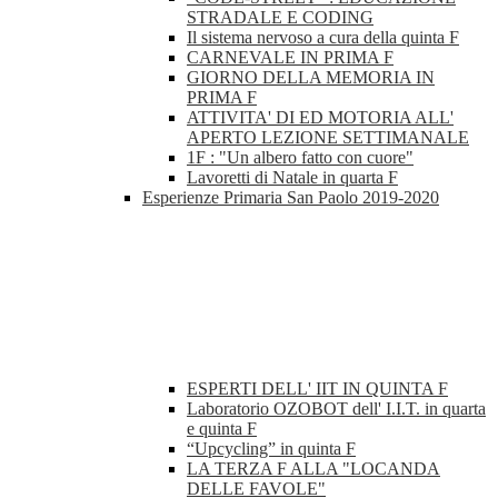
STRADALE E CODING
Il sistema nervoso a cura della quinta F
CARNEVALE IN PRIMA F
GIORNO DELLA MEMORIA IN
PRIMA F
ATTIVITA' DI ED MOTORIA ALL'
APERTO LEZIONE SETTIMANALE
1F : "Un albero fatto con cuore"
Lavoretti di Natale in quarta F
Esperienze Primaria San Paolo 2019-2020
ESPERTI DELL' IIT IN QUINTA F
Laboratorio OZOBOT dell' I.I.T. in quarta
e quinta F
“Upcycling” in quinta F
LA TERZA F ALLA "LOCANDA
DELLE FAVOLE"