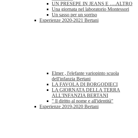
UN PRESEPE IN JEANS E ….ALTRO
Una giornata nel laboratorio Montessori
Un sasso per un sorriso
Esperienze 2020-2021 Bertani
Elmer , l'elefante variopinto scuola
dell'infanzia Bertani
LA FAVOLA DI BORGODIECI
LA GIORNATA DELLA TERRA
ALL'INFANZIA BERTANI
" ll diritto al nome e all'identità"
Esperienze 2019-2020 Bertani