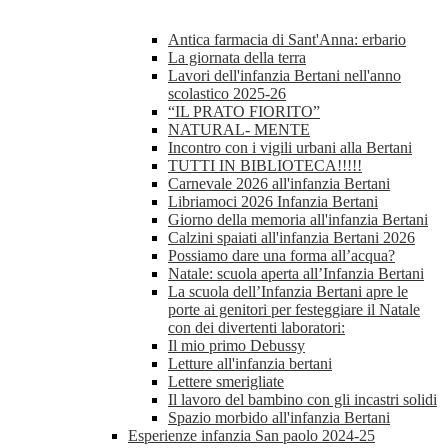
Antica farmacia di Sant'Anna: erbario
La giornata della terra
Lavori dell'infanzia Bertani nell'anno
scolastico 2025-26
“IL PRATO FIORITO”
NATURAL- MENTE
Incontro con i vigili urbani alla Bertani
TUTTI IN BIBLIOTECA!!!!!
Carnevale 2026 all'infanzia Bertani
Libriamoci 2026 Infanzia Bertani
Giorno della memoria all'infanzia Bertani
Calzini spaiati all'infanzia Bertani 2026
Possiamo dare una forma all’acqua?
Natale: scuola aperta all’Infanzia Bertani
La scuola dell’Infanzia Bertani apre le
porte ai genitori per festeggiare il Natale
con dei divertenti laboratori:
Il mio primo Debussy
Letture all'infanzia bertani
Lettere smerigliate
Il lavoro del bambino con gli incastri solidi
Spazio morbido all'infanzia Bertani
Esperienze infanzia San paolo 2024-25