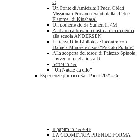
C
Un Ponte di Amicizia: I Padri Oblati
Missionari Portano i Saluti dalla "Petite
Flamme" di Kinshasa!
Un pomeriggio da Sumeri in 4M
Andiamo a trovare i nostri amici di penna
alla scuola ANDERSEN
La terza D in Biblioteca: incontro con
Daniela Minore e il suo "Piccolo Polline"
Alla scoperta dei tesori di Palazzo Spinola:
l'avventura della terza D
Scribi in 4A
“Un Natale da elfo”
Esperienze primaria San Paolo 2025-26
Il papiro in 4A e 4F
LA GEOMETRIA PRENDE FORMA