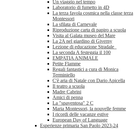
Un viaggio nel tempo
Laboratorio di fumetto in 4D
La terza favola cosmica nella classe terza
Montessori
La sfilata di Carnevale
Riproduzione carta di papiro a scuola
Visita al Galata museo del Mare
La 2A nel giardino di Giverny
Lezione di educazione Stradale
La seconda A festeggia il 100
EMPATIA ANIMALE
Petite Flamme
Regali fantastici a cura di Monica
Terminiello
C'è aria di Natale con Dario Apicella
Il teatro a scuola
Madre Cabrini
Amici di penna
La "spaventosa" 2 C
Maria Montessori, la nouvelle femme
I ricordi delle vacanze estive
European Day of Language
Esperienze primaria San Paolo 2023-24