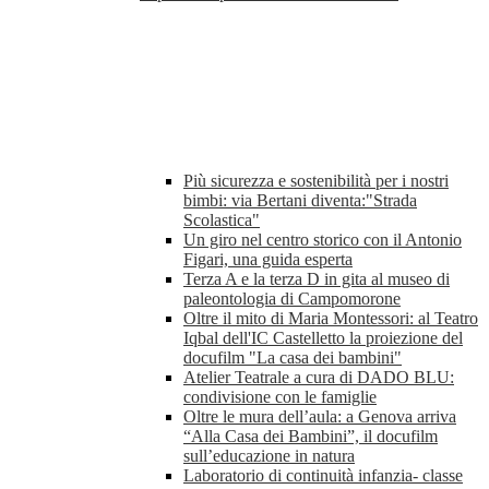
Più sicurezza e sostenibilità per i nostri
bimbi: via Bertani diventa:"Strada
Scolastica"
Un giro nel centro storico con il Antonio
Figari, una guida esperta
Terza A e la terza D in gita al museo di
paleontologia di Campomorone
Oltre il mito di Maria Montessori: al Teatro
Iqbal dell'IC Castelletto la proiezione del
docufilm "La casa dei bambini"
Atelier Teatrale a cura di DADO BLU:
condivisione con le famiglie
Oltre le mura dell’aula: a Genova arriva
“Alla Casa dei Bambini”, il docufilm
sull’educazione in natura
Laboratorio di continuità infanzia- classe