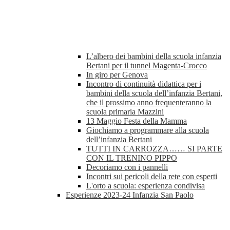
L’albero dei bambini della scuola infanzia
Bertani per il tunnel Magenta-Crocco
In giro per Genova
Incontro di continuità didattica per i
bambini della scuola dell’infanzia Bertani,
che il prossimo anno frequenteranno la
scuola primaria Mazzini
13 Maggio Festa della Mamma
Giochiamo a programmare alla scuola
dell’infanzia Bertani
TUTTI IN CARROZZA…… SI PARTE
CON IL TRENINO PIPPO
Decoriamo con i pannelli
Incontri sui pericoli della rete con esperti
L'orto a scuola: esperienza condivisa
Esperienze 2023-24 Infanzia San Paolo