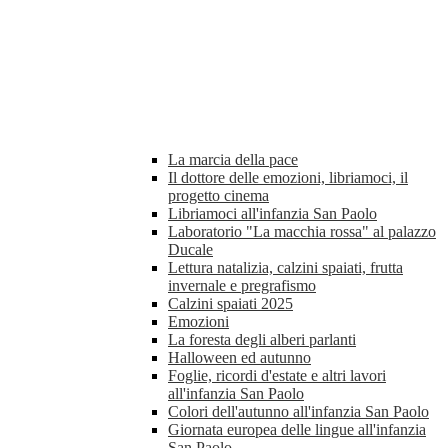
La marcia della pace
Il dottore delle emozioni, libriamoci, il
progetto cinema
Libriamoci all'infanzia San Paolo
Laboratorio "La macchia rossa" al palazzo
Ducale
Lettura natalizia, calzini spaiati, frutta
invernale e pregrafismo
Calzini spaiati 2025
Emozioni
La foresta degli alberi parlanti
Halloween ed autunno
Foglie, ricordi d'estate e altri lavori
all'infanzia San Paolo
Colori dell'autunno all'infanzia San Paolo
Giornata europea delle lingue all'infanzia
San Paolo