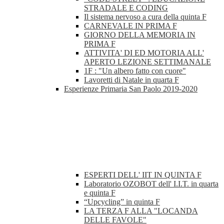
STRADALE E CODING
Il sistema nervoso a cura della quinta F
CARNEVALE IN PRIMA F
GIORNO DELLA MEMORIA IN
PRIMA F
ATTIVITA' DI ED MOTORIA ALL'
APERTO LEZIONE SETTIMANALE
1F : "Un albero fatto con cuore"
Lavoretti di Natale in quarta F
Esperienze Primaria San Paolo 2019-2020
ESPERTI DELL' IIT IN QUINTA F
Laboratorio OZOBOT dell' I.I.T. in quarta
e quinta F
“Upcycling” in quinta F
LA TERZA F ALLA "LOCANDA
DELLE FAVOLE"