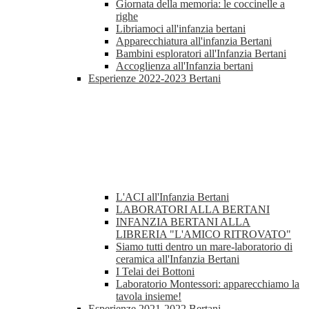
Giornata della memoria: le coccinelle a
righe
Libriamoci all'infanzia bertani
Apparecchiatura all'infanzia Bertani
Bambini esploratori all'Infanzia Bertani
Accoglienza all'Infanzia bertani
Esperienze 2022-2023 Bertani
L'ACI all'Infanzia Bertani
LABORATORI ALLA BERTANI
INFANZIA BERTANI ALLA
LIBRERIA "L'AMICO RITROVATO"
Siamo tutti dentro un mare-laboratorio di
ceramica all'Infanzia Bertani
I Telai dei Bottoni
Laboratorio Montessori: apparecchiamo la
tavola insieme!
Esperienze 2021-2022 Bertani