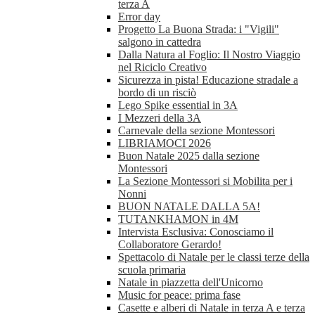
terza A
Error day
Progetto La Buona Strada: i "Vigili"
salgono in cattedra
Dalla Natura al Foglio: Il Nostro Viaggio
nel Riciclo Creativo
Sicurezza in pista! Educazione stradale a
bordo di un risciò
Lego Spike essential in 3A
I Mezzeri della 3A
Carnevale della sezione Montessori
LIBRIAMOCI 2026
Buon Natale 2025 dalla sezione
Montessori
La Sezione Montessori si Mobilita per i
Nonni
BUON NATALE DALLA 5A!
TUTANKHAMON in 4M
Intervista Esclusiva: Conosciamo il
Collaboratore Gerardo!
Spettacolo di Natale per le classi terze della
scuola primaria
Natale in piazzetta dell'Unicorno
Music for peace: prima fase
Casette e alberi di Natale in terza A e terza