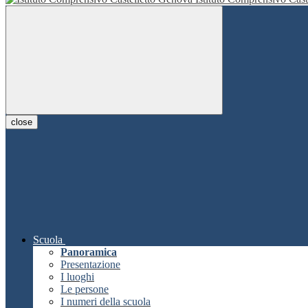
close
Scuola
Panoramica
Presentazione
I luoghi
Le persone
I numeri della scuola