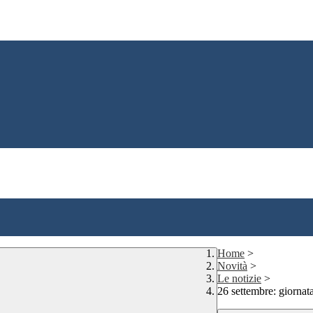
Home
>
Novità
>
Le notizie
>
26 settembre: giornat