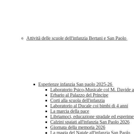
Attività delle scuole dell'infanzia Bertani e San Paolo
Esperienze infanzia San paolo 2025-26
Laboratorio Psico-Musicale col M. Davide al
Erbario al Palazzo del Principe
Corti alla scuola dell'infanzia
Laboratorio al Ducale coi bimbi di 4 anni
La marcia della pace
Libriamoci, educazione stradale ed esperimen
Calzini spaiati all'infanzia San Paolo 2026
Giornata della memoria 2026
La magia del Natale all'infanzia San Paolo