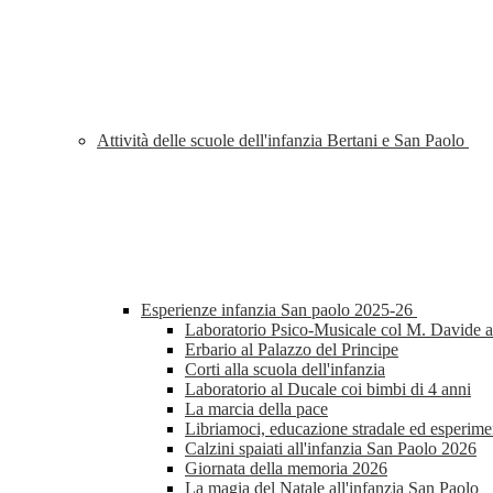
Attività delle scuole dell'infanzia Bertani e San Paolo
Esperienze infanzia San paolo 2025-26
Laboratorio Psico-Musicale col M. Davide al
Erbario al Palazzo del Principe
Corti alla scuola dell'infanzia
Laboratorio al Ducale coi bimbi di 4 anni
La marcia della pace
Libriamoci, educazione stradale ed esperimen
Calzini spaiati all'infanzia San Paolo 2026
Giornata della memoria 2026
La magia del Natale all'infanzia San Paolo