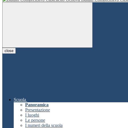
close
Scuola
Panoramica
Presentazione
I luoghi
Le persone
I numeri della scuola