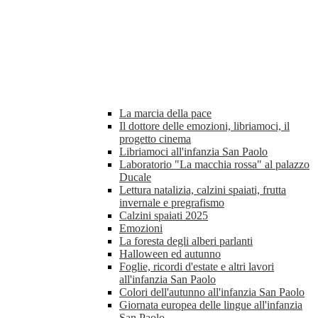
La marcia della pace
Il dottore delle emozioni, libriamoci, il
progetto cinema
Libriamoci all'infanzia San Paolo
Laboratorio "La macchia rossa" al palazzo
Ducale
Lettura natalizia, calzini spaiati, frutta
invernale e pregrafismo
Calzini spaiati 2025
Emozioni
La foresta degli alberi parlanti
Halloween ed autunno
Foglie, ricordi d'estate e altri lavori
all'infanzia San Paolo
Colori dell'autunno all'infanzia San Paolo
Giornata europea delle lingue all'infanzia
San Paolo