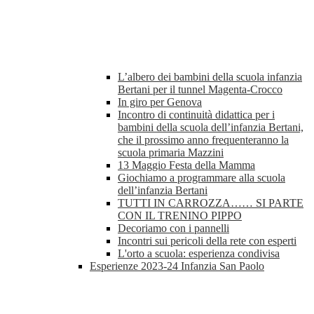
L’albero dei bambini della scuola infanzia
Bertani per il tunnel Magenta-Crocco
In giro per Genova
Incontro di continuità didattica per i
bambini della scuola dell’infanzia Bertani,
che il prossimo anno frequenteranno la
scuola primaria Mazzini
13 Maggio Festa della Mamma
Giochiamo a programmare alla scuola
dell’infanzia Bertani
TUTTI IN CARROZZA…… SI PARTE
CON IL TRENINO PIPPO
Decoriamo con i pannelli
Incontri sui pericoli della rete con esperti
L'orto a scuola: esperienza condivisa
Esperienze 2023-24 Infanzia San Paolo