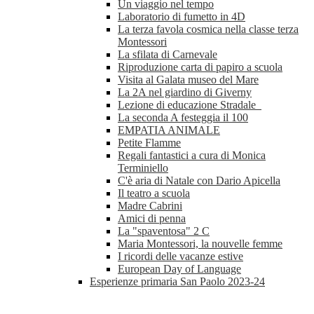
Un viaggio nel tempo
Laboratorio di fumetto in 4D
La terza favola cosmica nella classe terza
Montessori
La sfilata di Carnevale
Riproduzione carta di papiro a scuola
Visita al Galata museo del Mare
La 2A nel giardino di Giverny
Lezione di educazione Stradale
La seconda A festeggia il 100
EMPATIA ANIMALE
Petite Flamme
Regali fantastici a cura di Monica
Terminiello
C'è aria di Natale con Dario Apicella
Il teatro a scuola
Madre Cabrini
Amici di penna
La "spaventosa" 2 C
Maria Montessori, la nouvelle femme
I ricordi delle vacanze estive
European Day of Language
Esperienze primaria San Paolo 2023-24