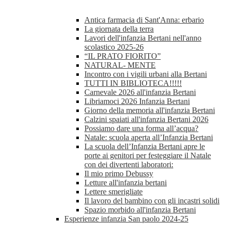
Antica farmacia di Sant'Anna: erbario
La giornata della terra
Lavori dell'infanzia Bertani nell'anno
scolastico 2025-26
“IL PRATO FIORITO”
NATURAL- MENTE
Incontro con i vigili urbani alla Bertani
TUTTI IN BIBLIOTECA!!!!!
Carnevale 2026 all'infanzia Bertani
Libriamoci 2026 Infanzia Bertani
Giorno della memoria all'infanzia Bertani
Calzini spaiati all'infanzia Bertani 2026
Possiamo dare una forma all’acqua?
Natale: scuola aperta all’Infanzia Bertani
La scuola dell’Infanzia Bertani apre le
porte ai genitori per festeggiare il Natale
con dei divertenti laboratori:
Il mio primo Debussy
Letture all'infanzia bertani
Lettere smerigliate
Il lavoro del bambino con gli incastri solidi
Spazio morbido all'infanzia Bertani
Esperienze infanzia San paolo 2024-25