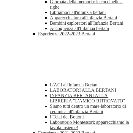
Giornata della memoria: le coccinelle a
righe
Libriamoci all'infanzia bertani
Apparecchiatura all'infanzia Bertani
Bambini esploratori all'Infanzia Bertani
Accoglienza all'Infanzia bertani
Esperienze 2022-2023 Bertani
L'ACI all'Infanzia Bertani
LABORATORI ALLA BERTANI
INFANZIA BERTANI ALLA
LIBRERIA "L'AMICO RITROVATO"
Siamo tutti dentro un mare-laboratorio di
ceramica all'Infanzia Bertani
I Telai dei Bottoni
Laboratorio Montessori: apparecchiamo la
tavola insieme!
Esperienze 2021-2022 Bertani