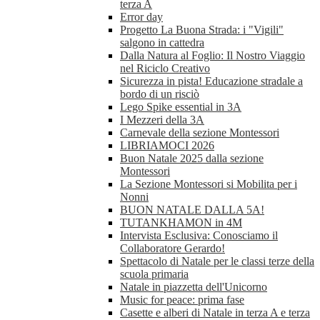
terza A
Error day
Progetto La Buona Strada: i "Vigili"
salgono in cattedra
Dalla Natura al Foglio: Il Nostro Viaggio
nel Riciclo Creativo
Sicurezza in pista! Educazione stradale a
bordo di un risciò
Lego Spike essential in 3A
I Mezzeri della 3A
Carnevale della sezione Montessori
LIBRIAMOCI 2026
Buon Natale 2025 dalla sezione
Montessori
La Sezione Montessori si Mobilita per i
Nonni
BUON NATALE DALLA 5A!
TUTANKHAMON in 4M
Intervista Esclusiva: Conosciamo il
Collaboratore Gerardo!
Spettacolo di Natale per le classi terze della
scuola primaria
Natale in piazzetta dell'Unicorno
Music for peace: prima fase
Casette e alberi di Natale in terza A e terza