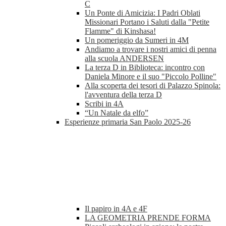
C
Un Ponte di Amicizia: I Padri Oblati
Missionari Portano i Saluti dalla "Petite
Flamme" di Kinshasa!
Un pomeriggio da Sumeri in 4M
Andiamo a trovare i nostri amici di penna
alla scuola ANDERSEN
La terza D in Biblioteca: incontro con
Daniela Minore e il suo "Piccolo Polline"
Alla scoperta dei tesori di Palazzo Spinola:
l'avventura della terza D
Scribi in 4A
“Un Natale da elfo”
Esperienze primaria San Paolo 2025-26
Il papiro in 4A e 4F
LA GEOMETRIA PRENDE FORMA