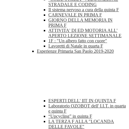
STRADALE E CODING
Il sistema nervoso a cura della quinta F
CARNEVALE IN PRIMA F
GIORNO DELLA MEMORIA IN
PRIMA F
ATTIVITA' DI ED MOTORIA ALL'
APERTO LEZIONE SETTIMANALE
1F : "Un albero fatto con cuore"
Lavoretti di Natale in quarta F
Esperienze Primaria San Paolo 2019-2020
ESPERTI DELL' IIT IN QUINTA F
Laboratorio OZOBOT dell' I.I.T. in quarta
e quinta F
“Upcycling” in quinta F
LA TERZA F ALLA "LOCANDA
DELLE FAVOLE"