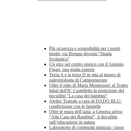
Più sicurezza e sostenibilità per i nostri
bimbi: via Bertani diventa:"Strada
Scolastica"
Un giro nel centro storico con il Antonio
Figari, una guida esperta
Terza A e la terza D in gita al museo di
paleontologia di Campomorone
Oltre il mito di Maria Montessori: al Teatro
Iqbal dell'IC Castelletto la proiezione del
docufilm "La casa dei bambini"
Atelier Teatrale a cura di DADO BLU:
condivisione con le famiglie
Oltre le mura dell’aula: a Genova arriva
“Alla Casa dei Bambini”, il docufilm
sull’educazione in natura
Laboratorio di continuità infanzia- classe