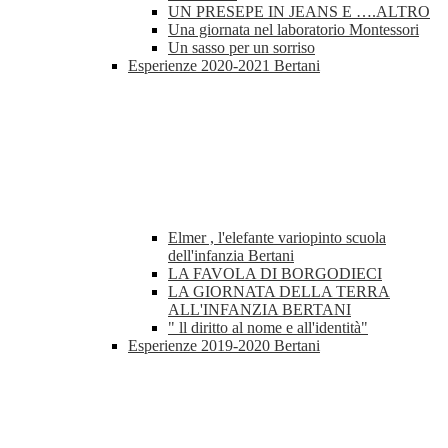
UN PRESEPE IN JEANS E ….ALTRO
Una giornata nel laboratorio Montessori
Un sasso per un sorriso
Esperienze 2020-2021 Bertani
Elmer , l'elefante variopinto scuola
dell'infanzia Bertani
LA FAVOLA DI BORGODIECI
LA GIORNATA DELLA TERRA
ALL'INFANZIA BERTANI
" ll diritto al nome e all'identità"
Esperienze 2019-2020 Bertani