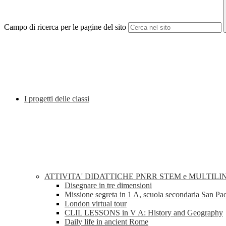
Campo di ricerca per le pagine del sito
I progetti delle classi
ATTIVITA' DIDATTICHE PNRR STEM e MULTILI
Disegnare in tre dimensioni
Missione segreta in 1 A, scuola secondaria San Pa
London virtual tour
CLIL LESSONS in V A: History and Geography
Daily life in ancient Rome