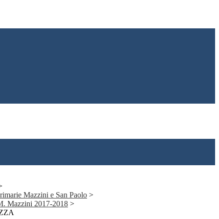
>
 primarie Mazzini e San Paolo
>
 M. Mazzini 2017-2018
>
AZZA