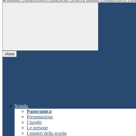
close
Scuola
Panoramica
Presentazione
I luoghi
Le persone
I numeri della scuola