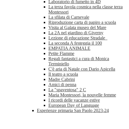
Laboratorio di fumetto in 4D
La terza favola cosmica nella classe terza
Montessori
La sfilata di Carnevale
Riproduzione carta di papiro a scuola
Visita al Galata museo del Mare
La 2A nel giardino di Giverny
Lezione di educazione Stradale
La seconda A festeggia il 100
EMPATIA ANIMALE
Petite Flamme
Regali fantastici a cura di Monica
Terminiello
C'è aria di Natale con Dario Apicella
Il teatro a scuola
Madre Cabrini
Amici di penna
La "spaventosa" 2 C
Maria Montessori, la nouvelle femme
I ricordi delle vacanze estive
European Day of Language
Esperienze primaria San Paolo 2023-24