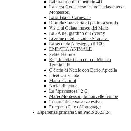
Laboratorio di fumetto in 4D
La terza favola cosmica nella classe terza
Montessori
La sfilata di Carnevale
Riproduzione carta di papiro a scuola
Visita al Galata museo del Mare
La 2A nel giardino di Giverny
Lezione di educazione Stradale
La seconda A festeggia il 100
EMPATIA ANIMALE
Petite Flamme
Regali fantastici a cura di Monica
Terminiello
C'è aria di Natale con Dario Apicella
Il teatro a scuola
Madre Cabrini
Amici di penna
La "spaventosa" 2 C
Maria Montessori, la nouvelle femme
I ricordi delle vacanze estive
European Day of Language
Esperienze primaria San Paolo 2023-24