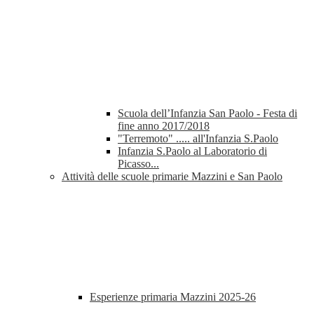
Scuola dell’Infanzia San Paolo - Festa di
fine anno 2017/2018
"Terremoto" ..... all'Infanzia S.Paolo
Infanzia S.Paolo al Laboratorio di
Picasso...
Attività delle scuole primarie Mazzini e San Paolo
Esperienze primaria Mazzini 2025-26