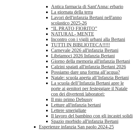
Antica farmacia di Sant'Anna: erbario
La giornata della terra
Lavori dell'infanzia Bertani nell'anno
scolastico 2025-26
“IL PRATO FIORITO”
NATURAL- MENTE
Incontro con i vigili urbani alla Bertani
TUTTI IN BIBLIOTECA!!!!!
Carnevale 2026 all'infanzia Bertani
Libriamoci 2026 Infanzia Bertani
Giorno della memoria all'infanzia Bertani
Calzini spaiati all'infanzia Bertani 2026
Possiamo dare una forma all’acqua?
Natale: scuola aperta all’Infanzia Bertani
La scuola dell’Infanzia Bertani apre le
porte ai genitori per festeggiare il Natale
con dei divertenti laboratori:
Il mio primo Debussy
Letture all'infanzia bertani
Lettere smerigliate
Il lavoro del bambino con gli incastri solidi
Spazio morbido all'infanzia Bertani
Esperienze infanzia San paolo 2024-25