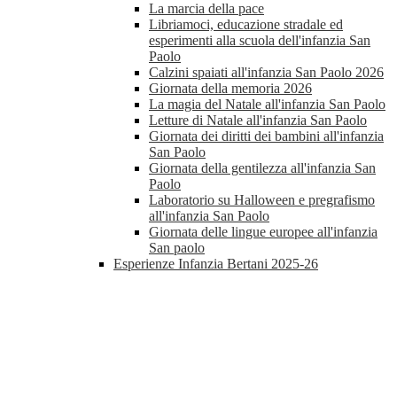
La marcia della pace
Libriamoci, educazione stradale ed
esperimenti alla scuola dell'infanzia San
Paolo
Calzini spaiati all'infanzia San Paolo 2026
Giornata della memoria 2026
La magia del Natale all'infanzia San Paolo
Letture di Natale all'infanzia San Paolo
Giornata dei diritti dei bambini all'infanzia
San Paolo
Giornata della gentilezza all'infanzia San
Paolo
Laboratorio su Halloween e pregrafismo
all'infanzia San Paolo
Giornata delle lingue europee all'infanzia
San paolo
Esperienze Infanzia Bertani 2025-26