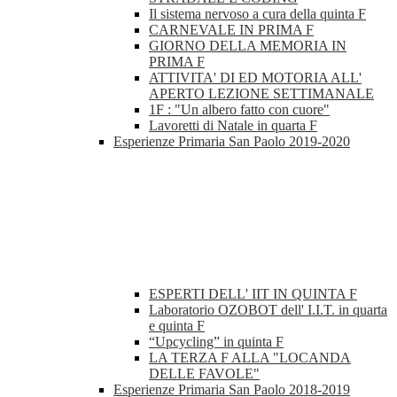
Il sistema nervoso a cura della quinta F
CARNEVALE IN PRIMA F
GIORNO DELLA MEMORIA IN
PRIMA F
ATTIVITA' DI ED MOTORIA ALL'
APERTO LEZIONE SETTIMANALE
1F : "Un albero fatto con cuore"
Lavoretti di Natale in quarta F
Esperienze Primaria San Paolo 2019-2020
ESPERTI DELL' IIT IN QUINTA F
Laboratorio OZOBOT dell' I.I.T. in quarta
e quinta F
“Upcycling” in quinta F
LA TERZA F ALLA "LOCANDA
DELLE FAVOLE"
Esperienze Primaria San Paolo 2018-2019