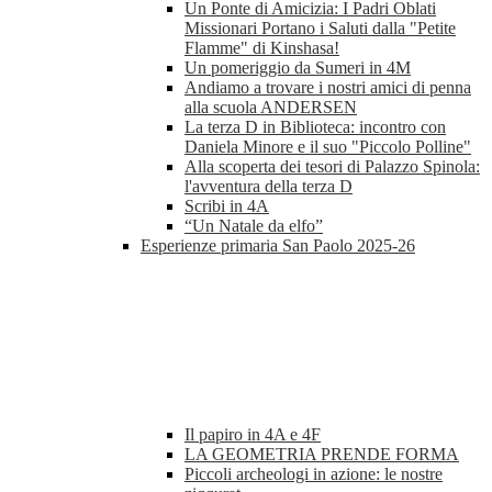
Un Ponte di Amicizia: I Padri Oblati
Missionari Portano i Saluti dalla "Petite
Flamme" di Kinshasa!
Un pomeriggio da Sumeri in 4M
Andiamo a trovare i nostri amici di penna
alla scuola ANDERSEN
La terza D in Biblioteca: incontro con
Daniela Minore e il suo "Piccolo Polline"
Alla scoperta dei tesori di Palazzo Spinola:
l'avventura della terza D
Scribi in 4A
“Un Natale da elfo”
Esperienze primaria San Paolo 2025-26
Il papiro in 4A e 4F
LA GEOMETRIA PRENDE FORMA
Piccoli archeologi in azione: le nostre