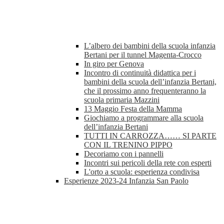
L’albero dei bambini della scuola infanzia
Bertani per il tunnel Magenta-Crocco
In giro per Genova
Incontro di continuità didattica per i
bambini della scuola dell’infanzia Bertani,
che il prossimo anno frequenteranno la
scuola primaria Mazzini
13 Maggio Festa della Mamma
Giochiamo a programmare alla scuola
dell’infanzia Bertani
TUTTI IN CARROZZA…… SI PARTE
CON IL TRENINO PIPPO
Decoriamo con i pannelli
Incontri sui pericoli della rete con esperti
L'orto a scuola: esperienza condivisa
Esperienze 2023-24 Infanzia San Paolo