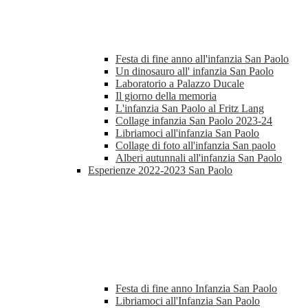
Festa di fine anno all'infanzia San Paolo
Un dinosauro all' infanzia San Paolo
Laboratorio a Palazzo Ducale
Il giorno della memoria
L'infanzia San Paolo al Fritz Lang
Collage infanzia San Paolo 2023-24
Libriamoci all'infanzia San Paolo
Collage di foto all'infanzia San paolo
Alberi autunnali all'infanzia San Paolo
Esperienze 2022-2023 San Paolo
Festa di fine anno Infanzia San Paolo
Libriamoci all'Infanzia San Paolo