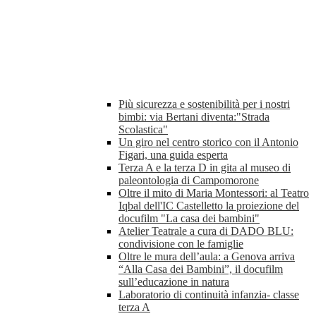
Più sicurezza e sostenibilità per i nostri
bimbi: via Bertani diventa:"Strada
Scolastica"
Un giro nel centro storico con il Antonio
Figari, una guida esperta
Terza A e la terza D in gita al museo di
paleontologia di Campomorone
Oltre il mito di Maria Montessori: al Teatro
Iqbal dell'IC Castelletto la proiezione del
docufilm "La casa dei bambini"
Atelier Teatrale a cura di DADO BLU:
condivisione con le famiglie
Oltre le mura dell’aula: a Genova arriva
“Alla Casa dei Bambini”, il docufilm
sull’educazione in natura
Laboratorio di continuità infanzia- classe
terza A