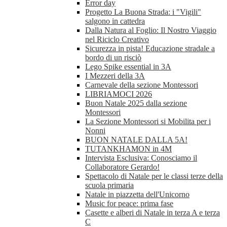
Error day
Progetto La Buona Strada: i "Vigili"
salgono in cattedra
Dalla Natura al Foglio: Il Nostro Viaggio
nel Riciclo Creativo
Sicurezza in pista! Educazione stradale a
bordo di un risciò
Lego Spike essential in 3A
I Mezzeri della 3A
Carnevale della sezione Montessori
LIBRIAMOCI 2026
Buon Natale 2025 dalla sezione
Montessori
La Sezione Montessori si Mobilita per i
Nonni
BUON NATALE DALLA 5A!
TUTANKHAMON in 4M
Intervista Esclusiva: Conosciamo il
Collaboratore Gerardo!
Spettacolo di Natale per le classi terze della
scuola primaria
Natale in piazzetta dell'Unicorno
Music for peace: prima fase
Casette e alberi di Natale in terza A e terza
C