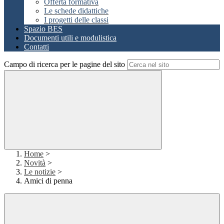
Offerta formativa
Le schede didattiche
I progetti delle classi
Spazio BES
Documenti utili e modulistica
Contatti
Campo di ricerca per le pagine del sito
Home
>
Novità
>
Le notizie
>
Amici di penna