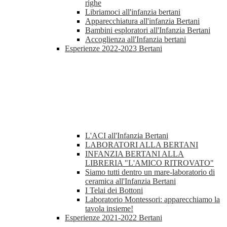
righe
Libriamoci all'infanzia bertani
Apparecchiatura all'infanzia Bertani
Bambini esploratori all'Infanzia Bertani
Accoglienza all'Infanzia bertani
Esperienze 2022-2023 Bertani
L'ACI all'Infanzia Bertani
LABORATORI ALLA BERTANI
INFANZIA BERTANI ALLA
LIBRERIA "L'AMICO RITROVATO"
Siamo tutti dentro un mare-laboratorio di
ceramica all'Infanzia Bertani
I Telai dei Bottoni
Laboratorio Montessori: apparecchiamo la
tavola insieme!
Esperienze 2021-2022 Bertani