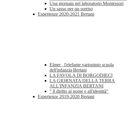
Una giornata nel laboratorio Montessori
Un sasso per un sorriso
Esperienze 2020-2021 Bertani
Elmer , l'elefante variopinto scuola
dell'infanzia Bertani
LA FAVOLA DI BORGODIECI
LA GIORNATA DELLA TERRA
ALL'INFANZIA BERTANI
" ll diritto al nome e all'identità"
Esperienze 2019-2020 Bertani