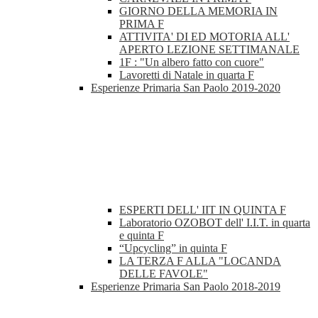
GIORNO DELLA MEMORIA IN
PRIMA F
ATTIVITA' DI ED MOTORIA ALL'
APERTO LEZIONE SETTIMANALE
1F : "Un albero fatto con cuore"
Lavoretti di Natale in quarta F
Esperienze Primaria San Paolo 2019-2020
ESPERTI DELL' IIT IN QUINTA F
Laboratorio OZOBOT dell' I.I.T. in quarta
e quinta F
“Upcycling” in quinta F
LA TERZA F ALLA "LOCANDA
DELLE FAVOLE"
Esperienze Primaria San Paolo 2018-2019