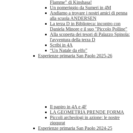
Flamme" di Kinshasa!
Un pomeriggio da Sumeri in 4M
Andiamo a trovare i nostri amici di penna
alla scuola ANDERSEN
La terza D in Biblioteca: incontro con
Daniela Minore e il suo "Piccolo Polline"
Alla scoperta dei tesori di Palazzo Spinola:
l'avventura della terza D
Scribi in 4A
“Un Natale da elfo”
Esperienze primaria San Paolo 2025-26
Il papiro in 4A e 4F
LA GEOMETRIA PRENDE FORMA
Piccoli archeologi in azione: le nostre
ziqqurat
Esperienze primaria San Paolo 2024-25