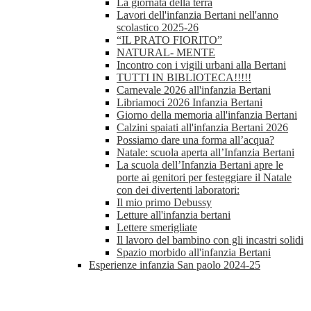
La giornata della terra
Lavori dell'infanzia Bertani nell'anno
scolastico 2025-26
“IL PRATO FIORITO”
NATURAL- MENTE
Incontro con i vigili urbani alla Bertani
TUTTI IN BIBLIOTECA!!!!!
Carnevale 2026 all'infanzia Bertani
Libriamoci 2026 Infanzia Bertani
Giorno della memoria all'infanzia Bertani
Calzini spaiati all'infanzia Bertani 2026
Possiamo dare una forma all’acqua?
Natale: scuola aperta all’Infanzia Bertani
La scuola dell’Infanzia Bertani apre le
porte ai genitori per festeggiare il Natale
con dei divertenti laboratori:
Il mio primo Debussy
Letture all'infanzia bertani
Lettere smerigliate
Il lavoro del bambino con gli incastri solidi
Spazio morbido all'infanzia Bertani
Esperienze infanzia San paolo 2024-25