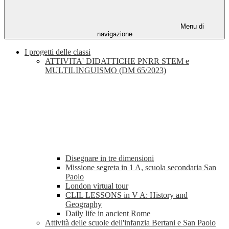
Menu di
navigazione
I progetti delle classi
ATTIVITA' DIDATTICHE PNRR STEM e
MULTILINGUISMO (DM 65/2023)
Disegnare in tre dimensioni
Missione segreta in 1 A, scuola secondaria San
Paolo
London virtual tour
CLIL LESSONS in V A: History and
Geography
Daily life in ancient Rome
Attività delle scuole dell'infanzia Bertani e San Paolo