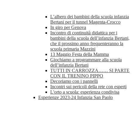
L’albero dei bambini della scuola infanzia
Bertani per il tunnel Magenta-Crocco
In giro per Genova
Incontro di continuità didattica per i
bambini della scuola dell’infanzia Bertani,
che il prossimo anno frequenteranno la
scuola primaria Mazzini
13 Maggio Festa della Mamma
Giochiamo a programmare alla scuola
dell’infanzia Bertani
TUTTI IN CARROZZA…… SI PARTE
CON IL TRENINO PIPPO
Decoriamo con i pannelli
Incontri sui pericoli della rete con esperti
L'orto a scuola: esperienza condivisa
Esperienze 2023-24 Infanzia San Paolo