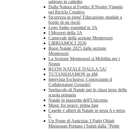
salgono in cattedra
Dalla Natura al Foglio: Il Nostro Viaggio
nel Riciclo Creativo
Sicurezza in pista! Educazione stradale a
bordo di un risciò
Lego Spike essential in 3A
I Mezzeri della 3A
Carnevale della sezione Montessori
LIBRIAMOCI 2026
Buon Natale 2025 dalla sezione
Montessori
La Sezione Montessori si Mobilita per i
Nonni
BUON NATALE DALLA 5A!
TUTANKHAMON in 4M
Intervista Esclusiva: Conosciamo il
Collaboratore Gerardo!
Spettacolo di Natale per le classi terze della
scuola primaria
Natale in piazzetta dell'Unicorno
Music for peace: prima fase
Casette e alberi di Natale in terza A e terza
C
Un Ponte di Amicizia: I Padri Oblati
Missionari Portano i Saluti dalla "Petite