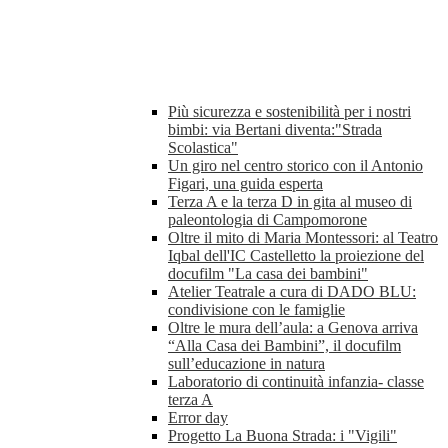
Più sicurezza e sostenibilità per i nostri
bimbi: via Bertani diventa:"Strada
Scolastica"
Un giro nel centro storico con il Antonio
Figari, una guida esperta
Terza A e la terza D in gita al museo di
paleontologia di Campomorone
Oltre il mito di Maria Montessori: al Teatro
Iqbal dell'IC Castelletto la proiezione del
docufilm "La casa dei bambini"
Atelier Teatrale a cura di DADO BLU:
condivisione con le famiglie
Oltre le mura dell’aula: a Genova arriva
“Alla Casa dei Bambini”, il docufilm
sull’educazione in natura
Laboratorio di continuità infanzia- classe
terza A
Error day
Progetto La Buona Strada: i "Vigili"