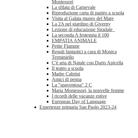
Montessori
La sfilata di Carnevale
Riproduzione carta di papiro a scuola
Visita al Galata museo del Mare
La 2A nel giardino di Giverny
Lezione di educazione Stradale
La seconda A festeggia il 100
EMPATIA ANIMALE
Petite Flamme
Regali fantastici a cura di Monica
Terminiello
C'è aria di Natale con Dario Apicella
Il teatro a scuola
Madre Cabrini
Amici di penna
La "spaventosa" 2 C
Maria Montessori, la nouvelle femme
I ricordi delle vacanze estive
European Day of Language
Esperienze primaria San Paolo 2023-24