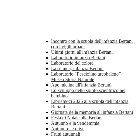
Incontro con la scuola dell'infanzia Bertani
con i vigili urbani
Ultimi giorni all'infanzia Bertani
Laboratorio infanzia Bertani
Laboratorio del colore
La semina, infanzia Bertani
Laboratorio "Pesciolino arcobaleno”
Museo Storia Naturale
Ape mielina all'infanzia Bertani
Lo sviluppo dello spirito scientifico nel
bambino
Libriamoci 2025 alla scuola dell'infanzia
Bertani
Giornata della memoria all'infanzia Bertani
Festa di Natale alla Bertani
Autunno e la vendemmia
Autunno: le olive
Frutti autunnali