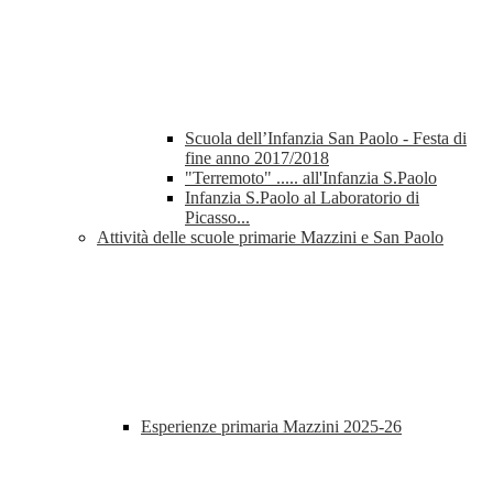
Scuola dell’Infanzia San Paolo - Festa di
fine anno 2017/2018
"Terremoto" ..... all'Infanzia S.Paolo
Infanzia S.Paolo al Laboratorio di
Picasso...
Attività delle scuole primarie Mazzini e San Paolo
Esperienze primaria Mazzini 2025-26