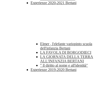
Esperienze 2020-2021 Bertani
Elmer , l'elefante variopinto scuola
dell'infanzia Bertani
LA FAVOLA DI BORGODIECI
LA GIORNATA DELLA TERRA
ALL'INFANZIA BERTANI
" ll diritto al nome e all'identità"
Esperienze 2019-2020 Bertani