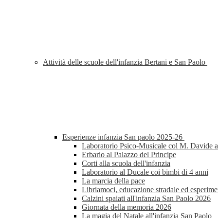
Attività delle scuole dell'infanzia Bertani e San Paolo
Esperienze infanzia San paolo 2025-26
Laboratorio Psico-Musicale col M. Davide al
Erbario al Palazzo del Principe
Corti alla scuola dell'infanzia
Laboratorio al Ducale coi bimbi di 4 anni
La marcia della pace
Libriamoci, educazione stradale ed esperimen
Calzini spaiati all'infanzia San Paolo 2026
Giornata della memoria 2026
La magia del Natale all'infanzia San Paolo