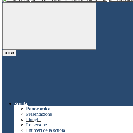
close
Scuola
Panoramica
Presentazione
I luoghi
Le persone
I numeri della scuola