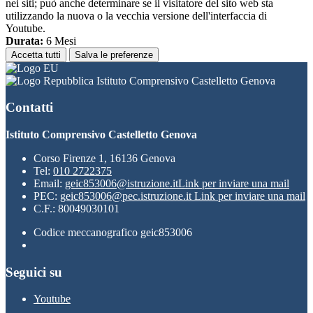
nei siti; può anche determinare se il visitatore del sito web sta
utilizzando la nuova o la vecchia versione dell'interfaccia di
Youtube.
Durata:
6 Mesi
Accetta tutti
Salva le preferenze
Istituto Comprensivo Castelletto Genova
Contatti
Istituto Comprensivo Castelletto Genova
Corso Firenze 1, 16136 Genova
Tel:
010 2722375
Email:
geic853006@istruzione.it
Link per inviare una mail
PEC:
geic853006@pec.istruzione.it
Link per inviare una mail
C.F.: 80049030101
Codice meccanografico geic853006
Seguici su
Youtube