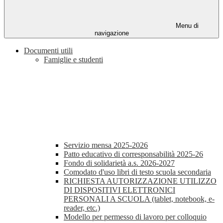
Menu di
navigazione
Documenti utili
Famiglie e studenti
Servizio mensa 2025-2026
Patto educativo di corresponsabilità 2025-26
Fondo di solidarietà a.s. 2026-2027
Comodato d'uso libri di testo scuola secondaria
RICHIESTA AUTORIZZAZIONE UTILIZZO
DI DISPOSITIVI ELETTRONICI
PERSONALI A SCUOLA (tablet, notebook, e-
reader, etc.)
Modello per permesso di lavoro per colloquio