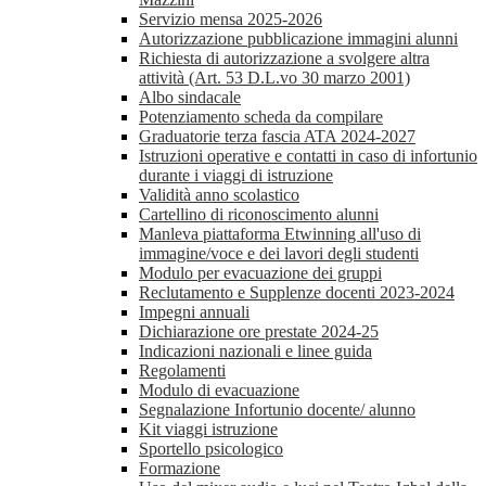
Servizio mensa 2025-2026
Autorizzazione pubblicazione immagini alunni
Richiesta di autorizzazione a svolgere altra
attività (Art. 53 D.L.vo 30 marzo 2001)
Albo sindacale
Potenziamento scheda da compilare
Graduatorie terza fascia ATA 2024-2027
Istruzioni operative e contatti in caso di infortunio
durante i viaggi di istruzione
Validità anno scolastico
Cartellino di riconoscimento alunni
Manleva piattaforma Etwinning all'uso di
immagine/voce e dei lavori degli studenti
Modulo per evacuazione dei gruppi
Reclutamento e Supplenze docenti 2023-2024
Impegni annuali
Dichiarazione ore prestate 2024-25
Indicazioni nazionali e linee guida
Regolamenti
Modulo di evacuazione
Segnalazione Infortunio docente/ alunno
Kit viaggi istruzione
Sportello psicologico
Formazione