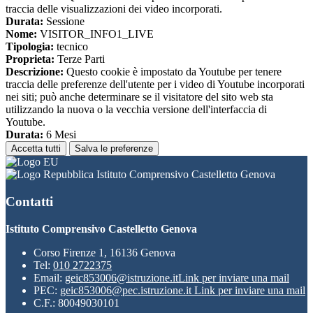
traccia delle visualizzazioni dei video incorporati.
Durata:
Sessione
Nome:
VISITOR_INFO1_LIVE
Tipologia:
tecnico
Proprieta:
Terze Parti
Descrizione:
Questo cookie è impostato da Youtube per tenere
traccia delle preferenze dell'utente per i video di Youtube incorporati
nei siti; può anche determinare se il visitatore del sito web sta
utilizzando la nuova o la vecchia versione dell'interfaccia di
Youtube.
Durata:
6 Mesi
Accetta tutti
Salva le preferenze
Istituto Comprensivo Castelletto Genova
Contatti
Istituto Comprensivo Castelletto Genova
Corso Firenze 1, 16136 Genova
Tel:
010 2722375
Email:
geic853006@istruzione.it
Link per inviare una mail
PEC:
geic853006@pec.istruzione.it
Link per inviare una mail
C.F.: 80049030101