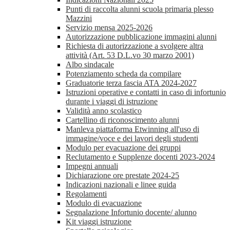
Punti di raccolta alunni scuola primaria plesso
Mazzini
Servizio mensa 2025-2026
Autorizzazione pubblicazione immagini alunni
Richiesta di autorizzazione a svolgere altra
attività (Art. 53 D.L.vo 30 marzo 2001)
Albo sindacale
Potenziamento scheda da compilare
Graduatorie terza fascia ATA 2024-2027
Istruzioni operative e contatti in caso di infortunio
durante i viaggi di istruzione
Validità anno scolastico
Cartellino di riconoscimento alunni
Manleva piattaforma Etwinning all'uso di
immagine/voce e dei lavori degli studenti
Modulo per evacuazione dei gruppi
Reclutamento e Supplenze docenti 2023-2024
Impegni annuali
Dichiarazione ore prestate 2024-25
Indicazioni nazionali e linee guida
Regolamenti
Modulo di evacuazione
Segnalazione Infortunio docente/ alunno
Kit viaggi istruzione