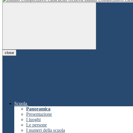
close
Scuola
Panoramica
Presentazione
I luoghi
Le persone
I numeri della scuola