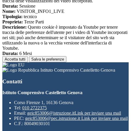
traccia delle visualizzazioni dei video incorporati.
Durata:
Sessione
Nome:
VISITOR_INFO1_LIVE
Tipologia:
tecnico
Proprieta:
Terze Parti
Descrizione:
Questo cookie è impostato da Youtube per tenere
traccia delle preferenze dell'utente per i video di Youtube incorporati
nei siti; può anche determinare se il visitatore del sito web sta
utilizzando la nuova o la vecchia versione dell'interfaccia di
Youtube.
Durata:
6 Mesi
Accetta tutti
Salva le preferenze
Istituto Comprensivo Castelletto Genova
Contatti
Istituto Comprensivo Castelletto Genova
Corso Firenze 1, 16136 Genova
Tel:
010 2722375
Email:
geic853006@istruzione.it
Link per inviare una mail
PEC:
geic853006@pec.istruzione.it
Link per inviare una mail
C.F.: 80049030101