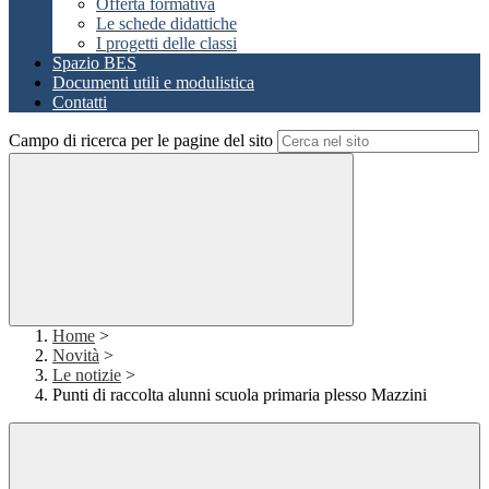
Offerta formativa
Le schede didattiche
I progetti delle classi
Spazio BES
Documenti utili e modulistica
Contatti
Campo di ricerca per le pagine del sito
Home
>
Novità
>
Le notizie
>
Punti di raccolta alunni scuola primaria plesso Mazzini