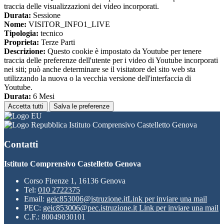
traccia delle visualizzazioni dei video incorporati.
Durata:
Sessione
Nome:
VISITOR_INFO1_LIVE
Tipologia:
tecnico
Proprieta:
Terze Parti
Descrizione:
Questo cookie è impostato da Youtube per tenere
traccia delle preferenze dell'utente per i video di Youtube incorporati
nei siti; può anche determinare se il visitatore del sito web sta
utilizzando la nuova o la vecchia versione dell'interfaccia di
Youtube.
Durata:
6 Mesi
Accetta tutti
Salva le preferenze
Istituto Comprensivo Castelletto Genova
Contatti
Istituto Comprensivo Castelletto Genova
Corso Firenze 1, 16136 Genova
Tel:
010 2722375
Email:
geic853006@istruzione.it
Link per inviare una mail
PEC:
geic853006@pec.istruzione.it
Link per inviare una mail
C.F.: 80049030101