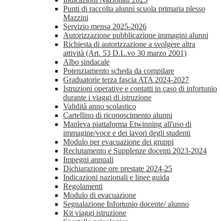
Punti di raccolta alunni scuola primaria plesso
Mazzini
Servizio mensa 2025-2026
Autorizzazione pubblicazione immagini alunni
Richiesta di autorizzazione a svolgere altra
attività (Art. 53 D.L.vo 30 marzo 2001)
Albo sindacale
Potenziamento scheda da compilare
Graduatorie terza fascia ATA 2024-2027
Istruzioni operative e contatti in caso di infortunio
durante i viaggi di istruzione
Validità anno scolastico
Cartellino di riconoscimento alunni
Manleva piattaforma Etwinning all'uso di
immagine/voce e dei lavori degli studenti
Modulo per evacuazione dei gruppi
Reclutamento e Supplenze docenti 2023-2024
Impegni annuali
Dichiarazione ore prestate 2024-25
Indicazioni nazionali e linee guida
Regolamenti
Modulo di evacuazione
Segnalazione Infortunio docente/ alunno
Kit viaggi istruzione