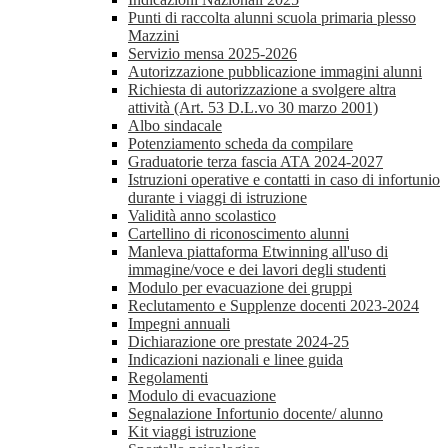
Punti di raccolta alunni scuola primaria plesso
Mazzini
Servizio mensa 2025-2026
Autorizzazione pubblicazione immagini alunni
Richiesta di autorizzazione a svolgere altra
attività (Art. 53 D.L.vo 30 marzo 2001)
Albo sindacale
Potenziamento scheda da compilare
Graduatorie terza fascia ATA 2024-2027
Istruzioni operative e contatti in caso di infortunio
durante i viaggi di istruzione
Validità anno scolastico
Cartellino di riconoscimento alunni
Manleva piattaforma Etwinning all'uso di
immagine/voce e dei lavori degli studenti
Modulo per evacuazione dei gruppi
Reclutamento e Supplenze docenti 2023-2024
Impegni annuali
Dichiarazione ore prestate 2024-25
Indicazioni nazionali e linee guida
Regolamenti
Modulo di evacuazione
Segnalazione Infortunio docente/ alunno
Kit viaggi istruzione