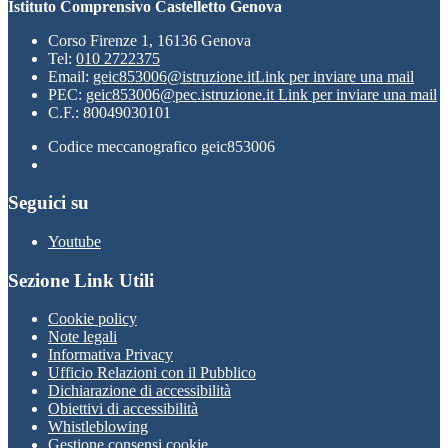
Istituto Comprensivo Castelletto Genova
Corso Firenze 1, 16136 Genova
Tel:
010 2722375
Email:
geic853006@istruzione.it
Link per inviare una mail
PEC:
geic853006@pec.istruzione.it
Link per inviare una mail
C.F.: 80049030101
Codice meccanografico geic853006
Seguici su
Youtube
Sezione Link Utili
Cookie policy
Note legali
Informativa Privacy
Ufficio Relazioni con il Pubblico
Dichiarazione di accessibilità
Obiettivi di accessibilità
Whistleblowing
Gestione consensi cookie