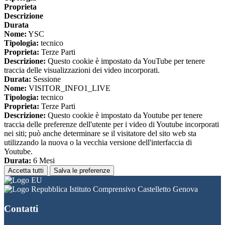
Proprieta
Descrizione
Durata
Nome:
YSC
Tipologia:
tecnico
Proprieta:
Terze Parti
Descrizione:
Questo cookie è impostato da YouTube per tenere
traccia delle visualizzazioni dei video incorporati.
Durata:
Sessione
Nome:
VISITOR_INFO1_LIVE
Tipologia:
tecnico
Proprieta:
Terze Parti
Descrizione:
Questo cookie è impostato da Youtube per tenere
traccia delle preferenze dell'utente per i video di Youtube incorporati
nei siti; può anche determinare se il visitatore del sito web sta
utilizzando la nuova o la vecchia versione dell'interfaccia di
Youtube.
Durata:
6 Mesi
Accetta tutti
Salva le preferenze
Istituto Comprensivo Castelletto Genova
Contatti