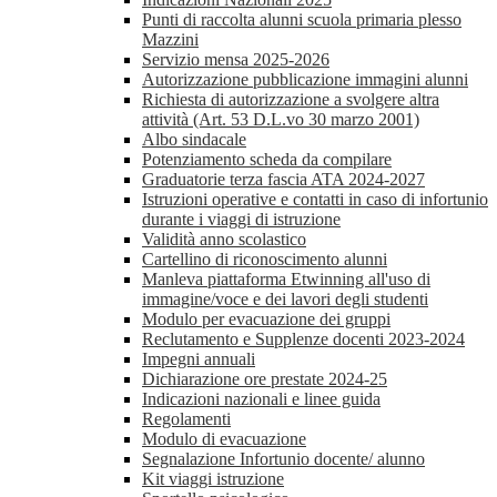
Punti di raccolta alunni scuola primaria plesso
Mazzini
Servizio mensa 2025-2026
Autorizzazione pubblicazione immagini alunni
Richiesta di autorizzazione a svolgere altra
attività (Art. 53 D.L.vo 30 marzo 2001)
Albo sindacale
Potenziamento scheda da compilare
Graduatorie terza fascia ATA 2024-2027
Istruzioni operative e contatti in caso di infortunio
durante i viaggi di istruzione
Validità anno scolastico
Cartellino di riconoscimento alunni
Manleva piattaforma Etwinning all'uso di
immagine/voce e dei lavori degli studenti
Modulo per evacuazione dei gruppi
Reclutamento e Supplenze docenti 2023-2024
Impegni annuali
Dichiarazione ore prestate 2024-25
Indicazioni nazionali e linee guida
Regolamenti
Modulo di evacuazione
Segnalazione Infortunio docente/ alunno
Kit viaggi istruzione