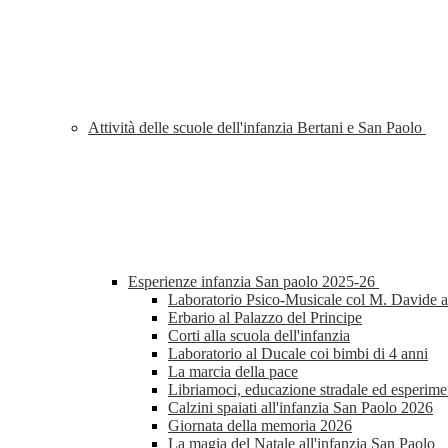
Attività delle scuole dell'infanzia Bertani e San Paolo
Esperienze infanzia San paolo 2025-26
Laboratorio Psico-Musicale col M. Davide al
Erbario al Palazzo del Principe
Corti alla scuola dell'infanzia
Laboratorio al Ducale coi bimbi di 4 anni
La marcia della pace
Libriamoci, educazione stradale ed esperimen
Calzini spaiati all'infanzia San Paolo 2026
Giornata della memoria 2026
La magia del Natale all'infanzia San Paolo