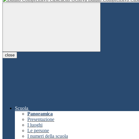
close
Scuola
Panoramica
Presentazione
I luoghi
Le persone
I numeri della scuola