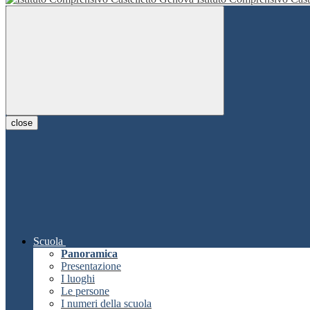
close
Scuola
Panoramica
Presentazione
I luoghi
Le persone
I numeri della scuola