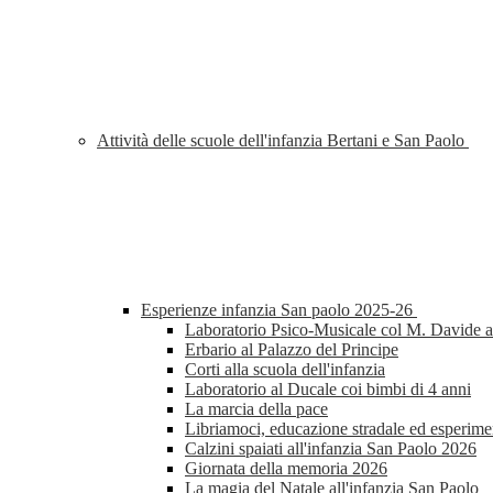
Attività delle scuole dell'infanzia Bertani e San Paolo
Esperienze infanzia San paolo 2025-26
Laboratorio Psico-Musicale col M. Davide al
Erbario al Palazzo del Principe
Corti alla scuola dell'infanzia
Laboratorio al Ducale coi bimbi di 4 anni
La marcia della pace
Libriamoci, educazione stradale ed esperimen
Calzini spaiati all'infanzia San Paolo 2026
Giornata della memoria 2026
La magia del Natale all'infanzia San Paolo