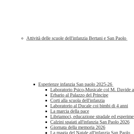
Attività delle scuole dell'infanzia Bertani e San Paolo
Esperienze infanzia San paolo 2025-26
Laboratorio Psico-Musicale col M. Davide al
Erbario al Palazzo del Principe
Corti alla scuola dell'infanzia
Laboratorio al Ducale coi bimbi di 4 anni
La marcia della pace
Libriamoci, educazione stradale ed esperimen
Calzini spaiati all'infanzia San Paolo 2026
Giornata della memoria 2026
La magia del Natale all'infanzia San Paolo