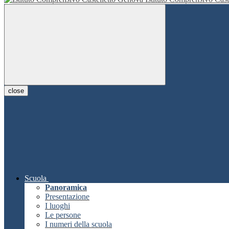
close
Scuola
Panoramica
Presentazione
I luoghi
Le persone
I numeri della scuola