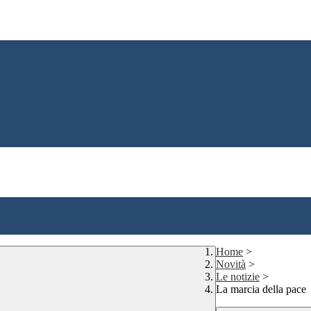
Home
>
Novità
>
Le notizie
>
La marcia della pace