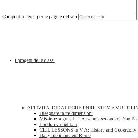
Campo di ricerca per le pagine del sito
I progetti delle classi
ATTIVITA' DIDATTICHE PNRR STEM e MULTILI
Disegnare in tre dimensioni
Missione segreta in 1 A, scuola secondaria San Pa
London virtual tour
CLIL LESSONS in V A: History and Geography
Daily life in ancient Rome