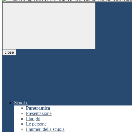
close
Scuola
Panoramica
Presentazione
I luoghi
Le persone
I numeri della scuola