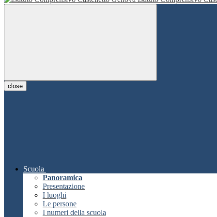
close
Scuola
Panoramica
Presentazione
I luoghi
Le persone
I numeri della scuola