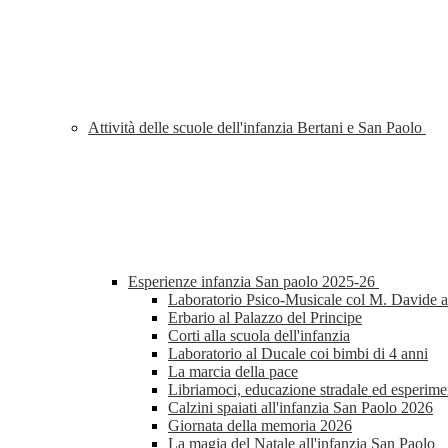
Attività delle scuole dell'infanzia Bertani e San Paolo
Esperienze infanzia San paolo 2025-26
Laboratorio Psico-Musicale col M. Davide al
Erbario al Palazzo del Principe
Corti alla scuola dell'infanzia
Laboratorio al Ducale coi bimbi di 4 anni
La marcia della pace
Libriamoci, educazione stradale ed esperimen
Calzini spaiati all'infanzia San Paolo 2026
Giornata della memoria 2026
La magia del Natale all'infanzia San Paolo