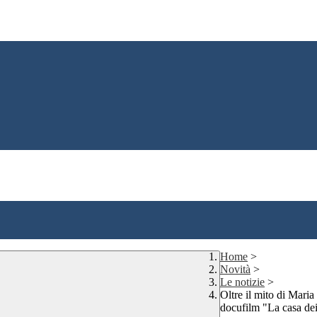
Home
>
Novità
>
Le notizie
>
Oltre il mito di Maria
docufilm "La casa de