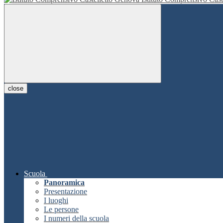
close
Scuola
Panoramica
Presentazione
I luoghi
Le persone
I numeri della scuola