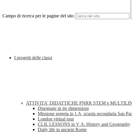
Campo di ricerca per le pagine del sito
I progetti delle classi
ATTIVITA' DIDATTICHE PNRR STEM e MULTILI
Disegnare in tre dimensioni
Missione segreta in 1 A, scuola secondaria San Pa
London virtual tour
CLIL LESSONS in V A: History and Geography
Daily life in ancient Rome