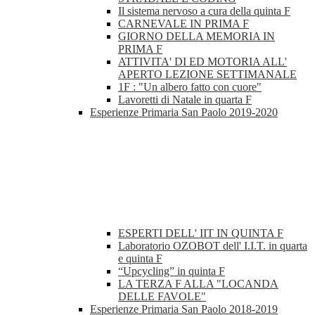
Il sistema nervoso a cura della quinta F
CARNEVALE IN PRIMA F
GIORNO DELLA MEMORIA IN
PRIMA F
ATTIVITA' DI ED MOTORIA ALL'
APERTO LEZIONE SETTIMANALE
1F : "Un albero fatto con cuore"
Lavoretti di Natale in quarta F
Esperienze Primaria San Paolo 2019-2020
ESPERTI DELL' IIT IN QUINTA F
Laboratorio OZOBOT dell' I.I.T. in quarta
e quinta F
“Upcycling” in quinta F
LA TERZA F ALLA "LOCANDA
DELLE FAVOLE"
Esperienze Primaria San Paolo 2018-2019