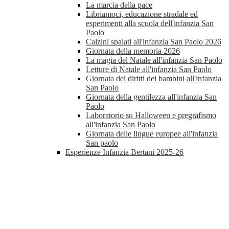
La marcia della pace
Libriamoci, educazione stradale ed
esperimenti alla scuola dell'infanzia San
Paolo
Calzini spaiati all'infanzia San Paolo 2026
Giornata della memoria 2026
La magia del Natale all'infanzia San Paolo
Letture di Natale all'infanzia San Paolo
Giornata dei diritti dei bambini all'infanzia
San Paolo
Giornata della gentilezza all'infanzia San
Paolo
Laboratorio su Halloween e pregrafismo
all'infanzia San Paolo
Giornata delle lingue europee all'infanzia
San paolo
Esperienze Infanzia Bertani 2025-26