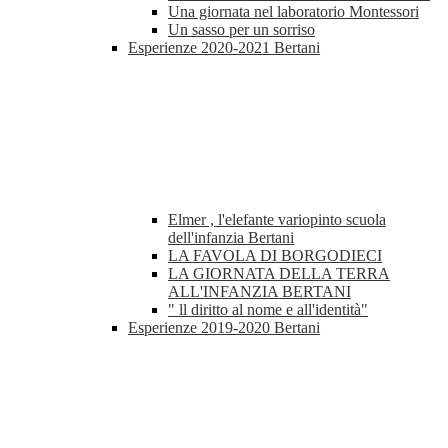
Una giornata nel laboratorio Montessori
Un sasso per un sorriso
Esperienze 2020-2021 Bertani
Elmer , l'elefante variopinto scuola
dell'infanzia Bertani
LA FAVOLA DI BORGODIECI
LA GIORNATA DELLA TERRA
ALL'INFANZIA BERTANI
" ll diritto al nome e all'identità"
Esperienze 2019-2020 Bertani