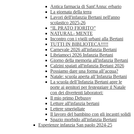
Antica farmacia di Sant'Anna: erbario
La giornata della terra
Lavori dell'infanzia Bertani nell'anno
scolastico 2025-26
“IL PRATO FIORITO”
NATURAL- MENTE
Incontro con i vigili urbani alla Bertani
TUTTI IN BIBLIOTECA!!!!!
Carnevale 2026 all'infanzia Bertani
Libriamoci 2026 Infanzia Bertani
Giorno della memoria all'infanzia Bertani
Calzini spaiati all'infanzia Bertani 2026
Possiamo dare una forma all’acqua?
Natale: scuola aperta all’Infanzia Bertani
La scuola dell’Infanzia Bertani apre le
porte ai genitori per festeggiare il Natale
con dei divertenti laboratori:
Il mio primo Debussy
Letture all'infanzia bertani
Lettere smerigliate
Il lavoro del bambino con gli incastri solidi
Spazio morbido all'infanzia Bertani
Esperienze infanzia San paolo 2024-25