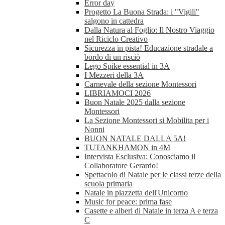
Error day
Progetto La Buona Strada: i "Vigili"
salgono in cattedra
Dalla Natura al Foglio: Il Nostro Viaggio
nel Riciclo Creativo
Sicurezza in pista! Educazione stradale a
bordo di un risciò
Lego Spike essential in 3A
I Mezzeri della 3A
Carnevale della sezione Montessori
LIBRIAMOCI 2026
Buon Natale 2025 dalla sezione
Montessori
La Sezione Montessori si Mobilita per i
Nonni
BUON NATALE DALLA 5A!
TUTANKHAMON in 4M
Intervista Esclusiva: Conosciamo il
Collaboratore Gerardo!
Spettacolo di Natale per le classi terze della
scuola primaria
Natale in piazzetta dell'Unicorno
Music for peace: prima fase
Casette e alberi di Natale in terza A e terza
C