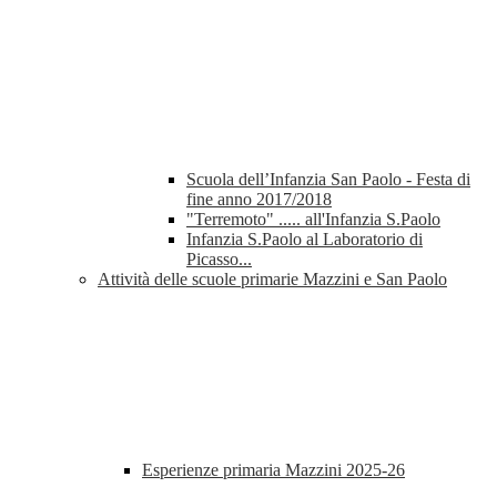
Scuola dell’Infanzia San Paolo - Festa di
fine anno 2017/2018
"Terremoto" ..... all'Infanzia S.Paolo
Infanzia S.Paolo al Laboratorio di
Picasso...
Attività delle scuole primarie Mazzini e San Paolo
Esperienze primaria Mazzini 2025-26