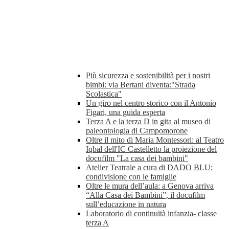
Più sicurezza e sostenibilità per i nostri
bimbi: via Bertani diventa:"Strada
Scolastica"
Un giro nel centro storico con il Antonio
Figari, una guida esperta
Terza A e la terza D in gita al museo di
paleontologia di Campomorone
Oltre il mito di Maria Montessori: al Teatro
Iqbal dell'IC Castelletto la proiezione del
docufilm "La casa dei bambini"
Atelier Teatrale a cura di DADO BLU:
condivisione con le famiglie
Oltre le mura dell’aula: a Genova arriva
“Alla Casa dei Bambini”, il docufilm
sull’educazione in natura
Laboratorio di continuità infanzia- classe
terza A