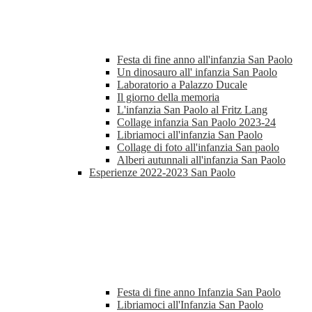
Festa di fine anno all'infanzia San Paolo
Un dinosauro all' infanzia San Paolo
Laboratorio a Palazzo Ducale
Il giorno della memoria
L'infanzia San Paolo al Fritz Lang
Collage infanzia San Paolo 2023-24
Libriamoci all'infanzia San Paolo
Collage di foto all'infanzia San paolo
Alberi autunnali all'infanzia San Paolo
Esperienze 2022-2023 San Paolo
Festa di fine anno Infanzia San Paolo
Libriamoci all'Infanzia San Paolo