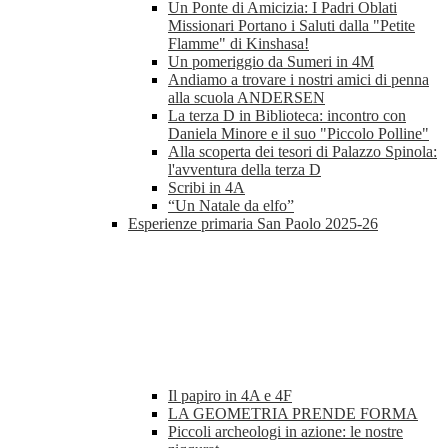
Un Ponte di Amicizia: I Padri Oblati
Missionari Portano i Saluti dalla "Petite
Flamme" di Kinshasa!
Un pomeriggio da Sumeri in 4M
Andiamo a trovare i nostri amici di penna
alla scuola ANDERSEN
La terza D in Biblioteca: incontro con
Daniela Minore e il suo "Piccolo Polline"
Alla scoperta dei tesori di Palazzo Spinola:
l'avventura della terza D
Scribi in 4A
“Un Natale da elfo”
Esperienze primaria San Paolo 2025-26
Il papiro in 4A e 4F
LA GEOMETRIA PRENDE FORMA
Piccoli archeologi in azione: le nostre