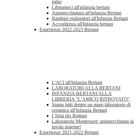
righe
Libriamoci all'infanzia bertani
Apparecchiatura all'infanzia Bertani
Bambini esploratori all'Infanzia Bertani
Accoglienza all'Infanzia bertani
Esperienze 2022-2023 Bertani
L'ACI all'Infanzia Bertani
LABORATORI ALLA BERTANI
INFANZIA BERTANI ALLA
LIBRERIA "L'AMICO RITROVATO"
Siamo tutti dentro un mare-laboratorio di
ceramica all'Infanzia Bertani
I Telai dei Bottoni
Laboratorio Montessori: apparecchiamo la
tavola insieme!
Esperienze 2021-2022 Bertani