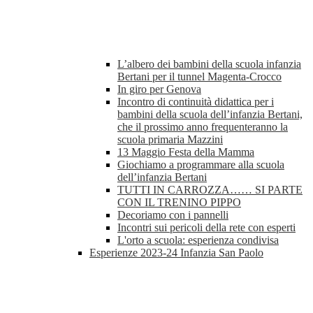
L’albero dei bambini della scuola infanzia
Bertani per il tunnel Magenta-Crocco
In giro per Genova
Incontro di continuità didattica per i
bambini della scuola dell’infanzia Bertani,
che il prossimo anno frequenteranno la
scuola primaria Mazzini
13 Maggio Festa della Mamma
Giochiamo a programmare alla scuola
dell’infanzia Bertani
TUTTI IN CARROZZA…… SI PARTE
CON IL TRENINO PIPPO
Decoriamo con i pannelli
Incontri sui pericoli della rete con esperti
L'orto a scuola: esperienza condivisa
Esperienze 2023-24 Infanzia San Paolo