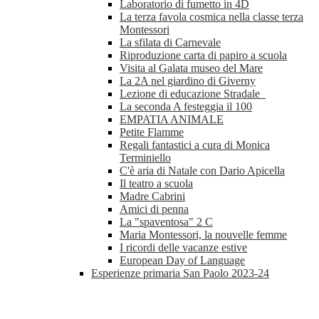
Laboratorio di fumetto in 4D
La terza favola cosmica nella classe terza
Montessori
La sfilata di Carnevale
Riproduzione carta di papiro a scuola
Visita al Galata museo del Mare
La 2A nel giardino di Giverny
Lezione di educazione Stradale
La seconda A festeggia il 100
EMPATIA ANIMALE
Petite Flamme
Regali fantastici a cura di Monica
Terminiello
C'è aria di Natale con Dario Apicella
Il teatro a scuola
Madre Cabrini
Amici di penna
La "spaventosa" 2 C
Maria Montessori, la nouvelle femme
I ricordi delle vacanze estive
European Day of Language
Esperienze primaria San Paolo 2023-24