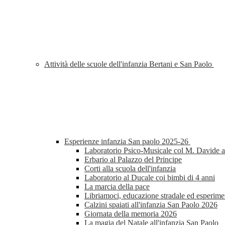
Attività delle scuole dell'infanzia Bertani e San Paolo
Esperienze infanzia San paolo 2025-26
Laboratorio Psico-Musicale col M. Davide al
Erbario al Palazzo del Principe
Corti alla scuola dell'infanzia
Laboratorio al Ducale coi bimbi di 4 anni
La marcia della pace
Libriamoci, educazione stradale ed esperimen
Calzini spaiati all'infanzia San Paolo 2026
Giornata della memoria 2026
La magia del Natale all'infanzia San Paolo