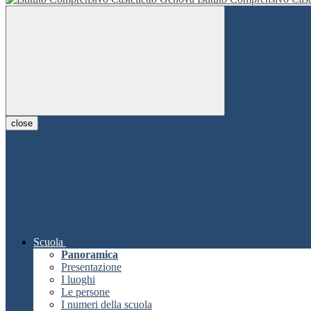
close
Scuola
Panoramica
Presentazione
I luoghi
Le persone
I numeri della scuola