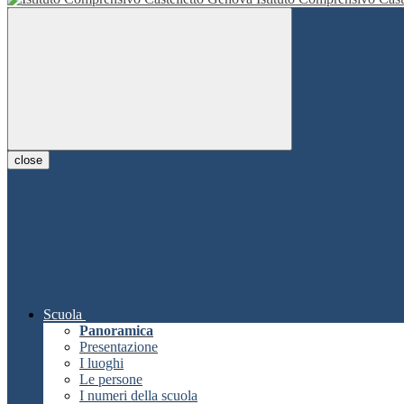
close
Scuola
Panoramica
Presentazione
I luoghi
Le persone
I numeri della scuola