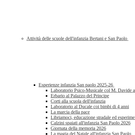
Attività delle scuole dell'infanzia Bertani e San Paolo
Esperienze infanzia San paolo 2025-26
Laboratorio Psico-Musicale col M. Davide al
Erbario al Palazzo del Principe
Corti alla scuola dell'infanzia
Laboratorio al Ducale coi bimbi di 4 anni
La marcia della pace
Libriamoci, educazione stradale ed esperimen
Calzini spaiati all'infanzia San Paolo 2026
Giornata della memoria 2026
La magia del Natale all'infanzia San Paolo