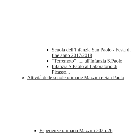
Scuola dell’Infanzia San Paolo - Festa di
fine anno 2017/2018
"Terremoto" ..... all'Infanzia S.Paolo
Infanzia S.Paolo al Laboratorio di
Picasso...
Attività delle scuole primarie Mazzini e San Paolo
Esperienze primaria Mazzini 2025-26