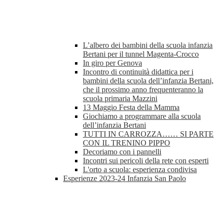
L’albero dei bambini della scuola infanzia
Bertani per il tunnel Magenta-Crocco
In giro per Genova
Incontro di continuità didattica per i
bambini della scuola dell’infanzia Bertani,
che il prossimo anno frequenteranno la
scuola primaria Mazzini
13 Maggio Festa della Mamma
Giochiamo a programmare alla scuola
dell’infanzia Bertani
TUTTI IN CARROZZA…… SI PARTE
CON IL TRENINO PIPPO
Decoriamo con i pannelli
Incontri sui pericoli della rete con esperti
L'orto a scuola: esperienza condivisa
Esperienze 2023-24 Infanzia San Paolo