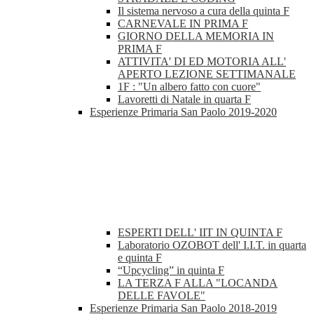
Il sistema nervoso a cura della quinta F
CARNEVALE IN PRIMA F
GIORNO DELLA MEMORIA IN
PRIMA F
ATTIVITA' DI ED MOTORIA ALL'
APERTO LEZIONE SETTIMANALE
1F : "Un albero fatto con cuore"
Lavoretti di Natale in quarta F
Esperienze Primaria San Paolo 2019-2020
ESPERTI DELL' IIT IN QUINTA F
Laboratorio OZOBOT dell' I.I.T. in quarta
e quinta F
“Upcycling” in quinta F
LA TERZA F ALLA "LOCANDA
DELLE FAVOLE"
Esperienze Primaria San Paolo 2018-2019