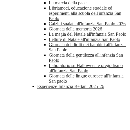
La marcia della pace
Libriamoci, educazione stradale ed
esperimenti alla scuola dell'infanzia San
Paolo
Calzini spaiati all'infanzia San Paolo 2026
Giornata della memoria 2026
La magia del Natale all'infanzia San Paolo
Letture di Natale all'infanzia San Paolo
Giornata dei diritti dei bambini all'infanzia
San Paolo
Giornata della gentilezza all'infanzia San
Paolo
Laboratorio su Halloween e pregrafismo
all'infanzia San Paolo
Giornata delle lingue europee all'infanzia
San paolo
Esperienze Infanzia Bertani 2025-26