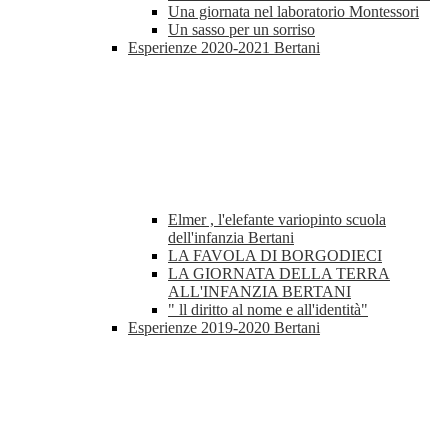
Una giornata nel laboratorio Montessori
Un sasso per un sorriso
Esperienze 2020-2021 Bertani
Elmer , l'elefante variopinto scuola
dell'infanzia Bertani
LA FAVOLA DI BORGODIECI
LA GIORNATA DELLA TERRA
ALL'INFANZIA BERTANI
" ll diritto al nome e all'identità"
Esperienze 2019-2020 Bertani