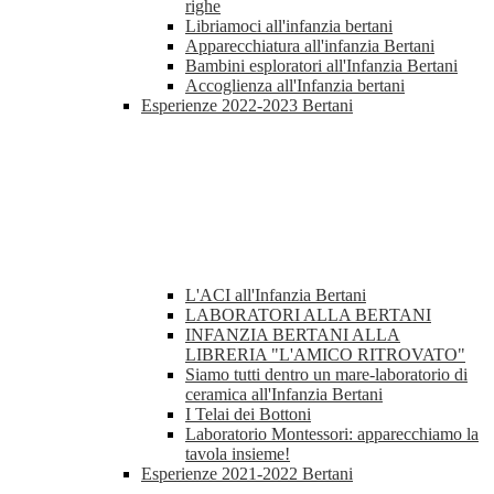
righe
Libriamoci all'infanzia bertani
Apparecchiatura all'infanzia Bertani
Bambini esploratori all'Infanzia Bertani
Accoglienza all'Infanzia bertani
Esperienze 2022-2023 Bertani
L'ACI all'Infanzia Bertani
LABORATORI ALLA BERTANI
INFANZIA BERTANI ALLA
LIBRERIA "L'AMICO RITROVATO"
Siamo tutti dentro un mare-laboratorio di
ceramica all'Infanzia Bertani
I Telai dei Bottoni
Laboratorio Montessori: apparecchiamo la
tavola insieme!
Esperienze 2021-2022 Bertani