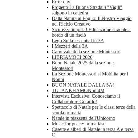
Error day
Progetto La Buona Strada: i "Vigili"
salgono in cattedra
Dalla Natura al Foglio: Il Nostro Viaggio
nel Riciclo Creativo
Sicurezza in pista! Educazione stradale a
bordo di un risciò
Lego Spike essential in 3A
I Mezzeri della 3A
Carnevale della sezione Montessori
LIBRIAMOCI 2026
Buon Natale 2025 dalla sezione
Montessori
La Sezione Montessori si Mobilita per i
Nonni
BUON NATALE DALLA 5A!
TUTANKHAMON in 4M
Intervista Esclusiva: Conosciamo il
Collaboratore Gerardo!
Spettacolo di Natale per le classi terze della
scuola primaria
Natale in piazzetta dell'Unicorno
Music for peace: prima fase
Casette e alberi di Natale in terza A e terza
C