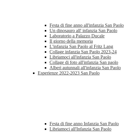
Festa di fine anno all'infanzia San Paolo
Un dinosauro all' infanzia San Paolo
Laboratorio a Palazzo Ducale
Il giorno della memoria
L'infanzia San Paolo al Fritz Lang
Collage infanzia San Paolo 2023-24
Libriamoci all'infanzia San Paolo
Collage di foto all'infanzia San paolo
Alberi autunnali all'infanzia San Paolo
Esperienze 2022-2023 San Paolo
Festa di fine anno Infanzia San Paolo
Libriamoci all'Infanzia San Paolo