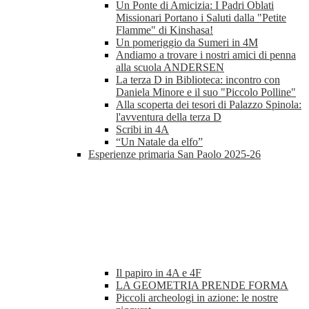
Un Ponte di Amicizia: I Padri Oblati
Missionari Portano i Saluti dalla "Petite
Flamme" di Kinshasa!
Un pomeriggio da Sumeri in 4M
Andiamo a trovare i nostri amici di penna
alla scuola ANDERSEN
La terza D in Biblioteca: incontro con
Daniela Minore e il suo "Piccolo Polline"
Alla scoperta dei tesori di Palazzo Spinola:
l'avventura della terza D
Scribi in 4A
“Un Natale da elfo”
Esperienze primaria San Paolo 2025-26
Il papiro in 4A e 4F
LA GEOMETRIA PRENDE FORMA
Piccoli archeologi in azione: le nostre