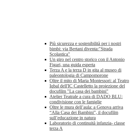
Più sicurezza e sostenibilità per i nostri
bimbi: via Bertani diventa:"Strada
Scolastica"
Un giro nel centro storico con il Antonio
Figari, una guida esperta
Terza A e la terza D in gita al museo di
paleontologia di Campomorone
Oltre il mito di Maria Montessori: al Teatro
Iqbal dell'IC Castelletto la proiezione del
docufilm "La casa dei bambini"
Atelier Teatrale a cura di DADO BLU:
condivisione con le famiglie
Oltre le mura dell’aula: a Genova arriva
“Alla Casa dei Bambini”, il docufilm
sull’educazione in natura
Laboratorio di continuità infanzia- classe
terza A