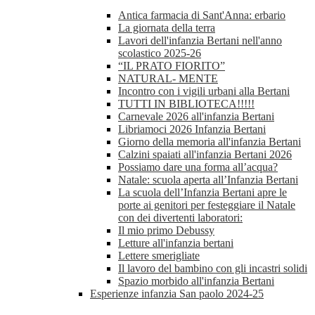
Antica farmacia di Sant'Anna: erbario
La giornata della terra
Lavori dell'infanzia Bertani nell'anno
scolastico 2025-26
“IL PRATO FIORITO”
NATURAL- MENTE
Incontro con i vigili urbani alla Bertani
TUTTI IN BIBLIOTECA!!!!!
Carnevale 2026 all'infanzia Bertani
Libriamoci 2026 Infanzia Bertani
Giorno della memoria all'infanzia Bertani
Calzini spaiati all'infanzia Bertani 2026
Possiamo dare una forma all’acqua?
Natale: scuola aperta all’Infanzia Bertani
La scuola dell’Infanzia Bertani apre le
porte ai genitori per festeggiare il Natale
con dei divertenti laboratori:
Il mio primo Debussy
Letture all'infanzia bertani
Lettere smerigliate
Il lavoro del bambino con gli incastri solidi
Spazio morbido all'infanzia Bertani
Esperienze infanzia San paolo 2024-25