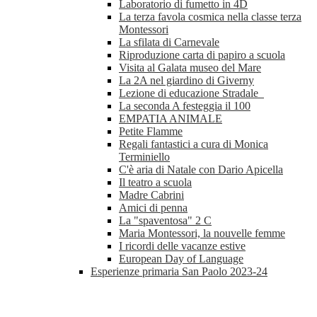
Laboratorio di fumetto in 4D
La terza favola cosmica nella classe terza
Montessori
La sfilata di Carnevale
Riproduzione carta di papiro a scuola
Visita al Galata museo del Mare
La 2A nel giardino di Giverny
Lezione di educazione Stradale
La seconda A festeggia il 100
EMPATIA ANIMALE
Petite Flamme
Regali fantastici a cura di Monica
Terminiello
C'è aria di Natale con Dario Apicella
Il teatro a scuola
Madre Cabrini
Amici di penna
La "spaventosa" 2 C
Maria Montessori, la nouvelle femme
I ricordi delle vacanze estive
European Day of Language
Esperienze primaria San Paolo 2023-24