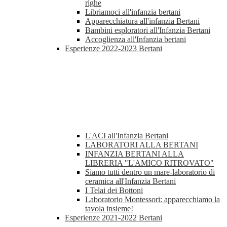
righe
Libriamoci all'infanzia bertani
Apparecchiatura all'infanzia Bertani
Bambini esploratori all'Infanzia Bertani
Accoglienza all'Infanzia bertani
Esperienze 2022-2023 Bertani
L'ACI all'Infanzia Bertani
LABORATORI ALLA BERTANI
INFANZIA BERTANI ALLA
LIBRERIA "L'AMICO RITROVATO"
Siamo tutti dentro un mare-laboratorio di
ceramica all'Infanzia Bertani
I Telai dei Bottoni
Laboratorio Montessori: apparecchiamo la
tavola insieme!
Esperienze 2021-2022 Bertani