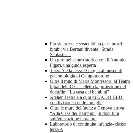
Più sicurezza e sostenibilità per i nostri
bimbi: via Bertani diventa:"Strada
Scolastica"
Un giro nel centro storico con il Antonio
Figari, una guida esperta
Terza A e la terza D in gita al museo di
paleontologia di Campomorone
Oltre il mito di Maria Montessori: al Teatro
Iqbal dell'IC Castelletto la proiezione del
docufilm "La casa dei bambini"
Atelier Teatrale a cura di DADO BLU:
condivisione con le famiglie
Oltre le mura dell’aula: a Genova arriva
“Alla Casa dei Bambini”, il docufilm
sull’educazione in natura
Laboratorio di continuità infanzia- classe
terza A