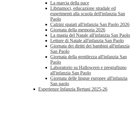
La marcia della pace
Libriamoci, educazione stradale ed
esperimenti alla scuola dell'infanzia San
Paolo
Calzini spaiati all'infanzia San Paolo 2026
Giornata della memoria 2026
La magia del Natale all'infanzia San Paolo
Letture di Natale all'infanzia San Paolo
Giornata dei diritti dei bambini all'infanzia
San Paolo
Giornata della gentilezza all'infanzia San
Paolo
Laboratorio su Halloween e pregrafismo
all'infanzia San Paolo
Giornata delle lingue europee all'infanzia
San paolo
Esperienze Infanzia Bertani 2025-26