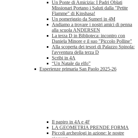
Un Ponte di Amicizia: I Padri Oblati
Missionari Portano i Saluti dalla "Petite
Flamme" di Kinshasa!
Un pomeriggio da Sumeri in 4M
Andiamo a trovare i nostri amici di penna
alla scuola ANDERSEN
La terza D in Biblioteca: incontro con
Daniela Minore e il suo "Piccolo Polline"
Alla scoperta dei tesori di Palazzo Spinola:
l'avventura della terza D
Scribi in 4A
“Un Natale da elfo”
Esperienze primaria San Paolo 2025-26
Il papiro in 4A e 4F
LA GEOMETRIA PRENDE FORMA
Piccoli archeologi in azione: le nostre