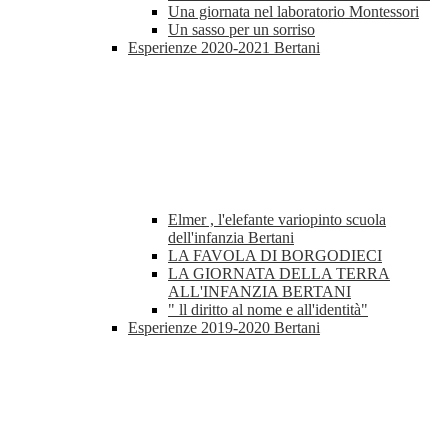
Una giornata nel laboratorio Montessori
Un sasso per un sorriso
Esperienze 2020-2021 Bertani
Elmer , l'elefante variopinto scuola
dell'infanzia Bertani
LA FAVOLA DI BORGODIECI
LA GIORNATA DELLA TERRA
ALL'INFANZIA BERTANI
" ll diritto al nome e all'identità"
Esperienze 2019-2020 Bertani