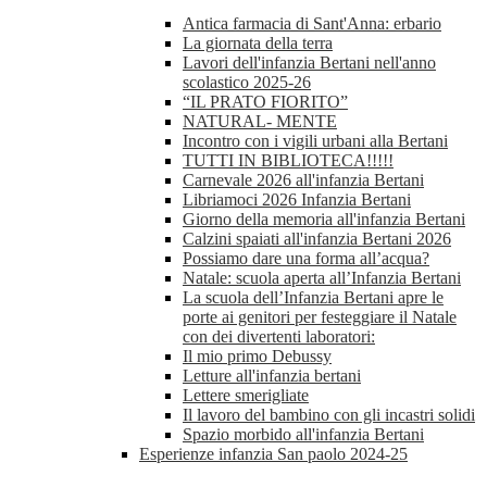
Antica farmacia di Sant'Anna: erbario
La giornata della terra
Lavori dell'infanzia Bertani nell'anno
scolastico 2025-26
“IL PRATO FIORITO”
NATURAL- MENTE
Incontro con i vigili urbani alla Bertani
TUTTI IN BIBLIOTECA!!!!!
Carnevale 2026 all'infanzia Bertani
Libriamoci 2026 Infanzia Bertani
Giorno della memoria all'infanzia Bertani
Calzini spaiati all'infanzia Bertani 2026
Possiamo dare una forma all’acqua?
Natale: scuola aperta all’Infanzia Bertani
La scuola dell’Infanzia Bertani apre le
porte ai genitori per festeggiare il Natale
con dei divertenti laboratori:
Il mio primo Debussy
Letture all'infanzia bertani
Lettere smerigliate
Il lavoro del bambino con gli incastri solidi
Spazio morbido all'infanzia Bertani
Esperienze infanzia San paolo 2024-25