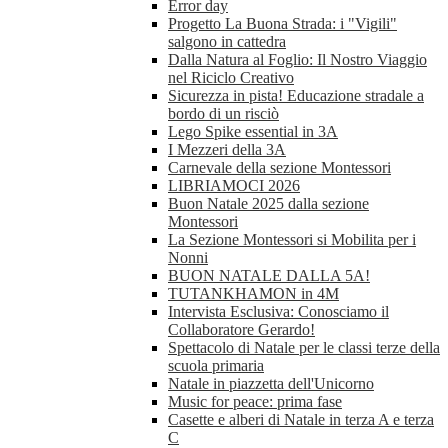
Error day
Progetto La Buona Strada: i "Vigili"
salgono in cattedra
Dalla Natura al Foglio: Il Nostro Viaggio
nel Riciclo Creativo
Sicurezza in pista! Educazione stradale a
bordo di un risciò
Lego Spike essential in 3A
I Mezzeri della 3A
Carnevale della sezione Montessori
LIBRIAMOCI 2026
Buon Natale 2025 dalla sezione
Montessori
La Sezione Montessori si Mobilita per i
Nonni
BUON NATALE DALLA 5A!
TUTANKHAMON in 4M
Intervista Esclusiva: Conosciamo il
Collaboratore Gerardo!
Spettacolo di Natale per le classi terze della
scuola primaria
Natale in piazzetta dell'Unicorno
Music for peace: prima fase
Casette e alberi di Natale in terza A e terza
C