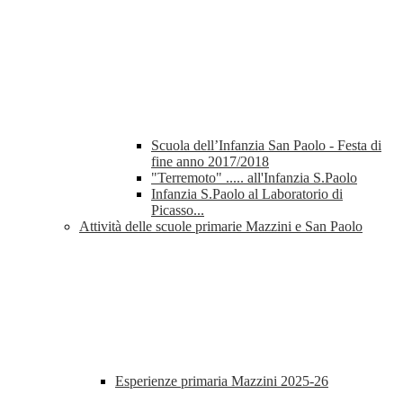
Scuola dell’Infanzia San Paolo - Festa di
fine anno 2017/2018
"Terremoto" ..... all'Infanzia S.Paolo
Infanzia S.Paolo al Laboratorio di
Picasso...
Attività delle scuole primarie Mazzini e San Paolo
Esperienze primaria Mazzini 2025-26