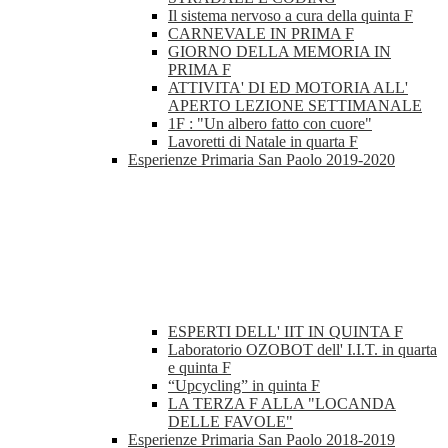
Il sistema nervoso a cura della quinta F
CARNEVALE IN PRIMA F
GIORNO DELLA MEMORIA IN
PRIMA F
ATTIVITA' DI ED MOTORIA ALL'
APERTO LEZIONE SETTIMANALE
1F : "Un albero fatto con cuore"
Lavoretti di Natale in quarta F
Esperienze Primaria San Paolo 2019-2020
ESPERTI DELL' IIT IN QUINTA F
Laboratorio OZOBOT dell' I.I.T. in quarta
e quinta F
“Upcycling” in quinta F
LA TERZA F ALLA "LOCANDA
DELLE FAVOLE"
Esperienze Primaria San Paolo 2018-2019