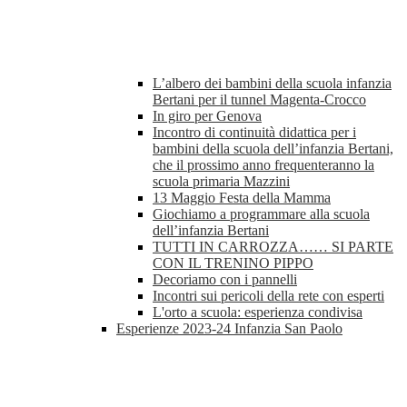
L’albero dei bambini della scuola infanzia
Bertani per il tunnel Magenta-Crocco
In giro per Genova
Incontro di continuità didattica per i
bambini della scuola dell’infanzia Bertani,
che il prossimo anno frequenteranno la
scuola primaria Mazzini
13 Maggio Festa della Mamma
Giochiamo a programmare alla scuola
dell’infanzia Bertani
TUTTI IN CARROZZA…… SI PARTE
CON IL TRENINO PIPPO
Decoriamo con i pannelli
Incontri sui pericoli della rete con esperti
L'orto a scuola: esperienza condivisa
Esperienze 2023-24 Infanzia San Paolo