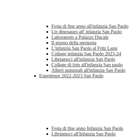
Festa di fine anno all'infanzia San Paolo
Un dinosauro all' infanzia San Paolo
Laboratorio a Palazzo Ducale
Il giorno della memoria
L'infanzia San Paolo al Fritz Lang
Collage infanzia San Paolo 2023-24
Libriamoci all'infanzia San Paolo
Collage di foto all'infanzia San paolo
Alberi autunnali all'infanzia San Paolo
Esperienze 2022-2023 San Paolo
Festa di fine anno Infanzia San Paolo
Libriamoci all'Infanzia San Paolo