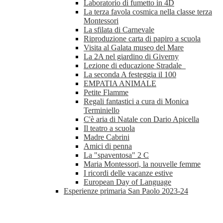
Laboratorio di fumetto in 4D
La terza favola cosmica nella classe terza
Montessori
La sfilata di Carnevale
Riproduzione carta di papiro a scuola
Visita al Galata museo del Mare
La 2A nel giardino di Giverny
Lezione di educazione Stradale
La seconda A festeggia il 100
EMPATIA ANIMALE
Petite Flamme
Regali fantastici a cura di Monica
Terminiello
C'è aria di Natale con Dario Apicella
Il teatro a scuola
Madre Cabrini
Amici di penna
La "spaventosa" 2 C
Maria Montessori, la nouvelle femme
I ricordi delle vacanze estive
European Day of Language
Esperienze primaria San Paolo 2023-24