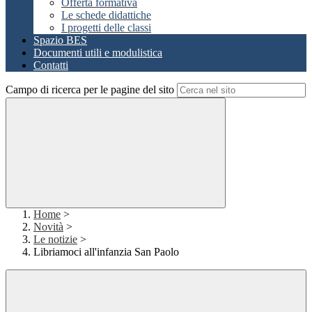
Offerta formativa
Le schede didattiche
I progetti delle classi
Spazio BES
Documenti utili e modulistica
Contatti
Campo di ricerca per le pagine del sito
Home
>
Novità
>
Le notizie
>
Libriamoci all'infanzia San Paolo