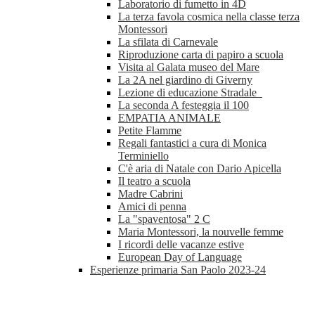
Laboratorio di fumetto in 4D
La terza favola cosmica nella classe terza
Montessori
La sfilata di Carnevale
Riproduzione carta di papiro a scuola
Visita al Galata museo del Mare
La 2A nel giardino di Giverny
Lezione di educazione Stradale
La seconda A festeggia il 100
EMPATIA ANIMALE
Petite Flamme
Regali fantastici a cura di Monica
Terminiello
C'è aria di Natale con Dario Apicella
Il teatro a scuola
Madre Cabrini
Amici di penna
La "spaventosa" 2 C
Maria Montessori, la nouvelle femme
I ricordi delle vacanze estive
European Day of Language
Esperienze primaria San Paolo 2023-24