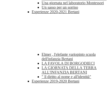
Una giornata nel laboratorio Montessori
Un sasso per un sorriso
Esperienze 2020-2021 Bertani
Elmer , l'elefante variopinto scuola
dell'infanzia Bertani
LA FAVOLA DI BORGODIECI
LA GIORNATA DELLA TERRA
ALL'INFANZIA BERTANI
" ll diritto al nome e all'identità"
Esperienze 2019-2020 Bertani