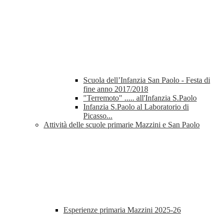
Scuola dell’Infanzia San Paolo - Festa di
fine anno 2017/2018
"Terremoto" ..... all'Infanzia S.Paolo
Infanzia S.Paolo al Laboratorio di
Picasso...
Attività delle scuole primarie Mazzini e San Paolo
Esperienze primaria Mazzini 2025-26