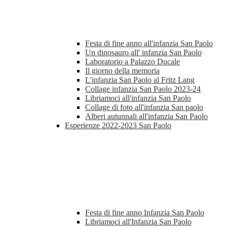
Festa di fine anno all'infanzia San Paolo
Un dinosauro all' infanzia San Paolo
Laboratorio a Palazzo Ducale
Il giorno della memoria
L'infanzia San Paolo al Fritz Lang
Collage infanzia San Paolo 2023-24
Libriamoci all'infanzia San Paolo
Collage di foto all'infanzia San paolo
Alberi autunnali all'infanzia San Paolo
Esperienze 2022-2023 San Paolo
Festa di fine anno Infanzia San Paolo
Libriamoci all'Infanzia San Paolo