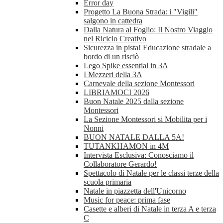
Error day
Progetto La Buona Strada: i "Vigili"
salgono in cattedra
Dalla Natura al Foglio: Il Nostro Viaggio
nel Riciclo Creativo
Sicurezza in pista! Educazione stradale a
bordo di un risciò
Lego Spike essential in 3A
I Mezzeri della 3A
Carnevale della sezione Montessori
LIBRIAMOCI 2026
Buon Natale 2025 dalla sezione
Montessori
La Sezione Montessori si Mobilita per i
Nonni
BUON NATALE DALLA 5A!
TUTANKHAMON in 4M
Intervista Esclusiva: Conosciamo il
Collaboratore Gerardo!
Spettacolo di Natale per le classi terze della
scuola primaria
Natale in piazzetta dell'Unicorno
Music for peace: prima fase
Casette e alberi di Natale in terza A e terza
C