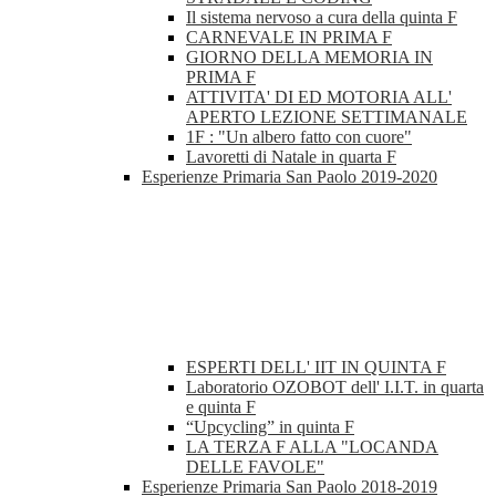
Il sistema nervoso a cura della quinta F
CARNEVALE IN PRIMA F
GIORNO DELLA MEMORIA IN
PRIMA F
ATTIVITA' DI ED MOTORIA ALL'
APERTO LEZIONE SETTIMANALE
1F : "Un albero fatto con cuore"
Lavoretti di Natale in quarta F
Esperienze Primaria San Paolo 2019-2020
ESPERTI DELL' IIT IN QUINTA F
Laboratorio OZOBOT dell' I.I.T. in quarta
e quinta F
“Upcycling” in quinta F
LA TERZA F ALLA "LOCANDA
DELLE FAVOLE"
Esperienze Primaria San Paolo 2018-2019