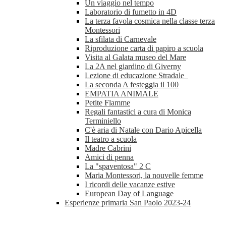
Un viaggio nel tempo
Laboratorio di fumetto in 4D
La terza favola cosmica nella classe terza
Montessori
La sfilata di Carnevale
Riproduzione carta di papiro a scuola
Visita al Galata museo del Mare
La 2A nel giardino di Giverny
Lezione di educazione Stradale
La seconda A festeggia il 100
EMPATIA ANIMALE
Petite Flamme
Regali fantastici a cura di Monica
Terminiello
C'è aria di Natale con Dario Apicella
Il teatro a scuola
Madre Cabrini
Amici di penna
La "spaventosa" 2 C
Maria Montessori, la nouvelle femme
I ricordi delle vacanze estive
European Day of Language
Esperienze primaria San Paolo 2023-24