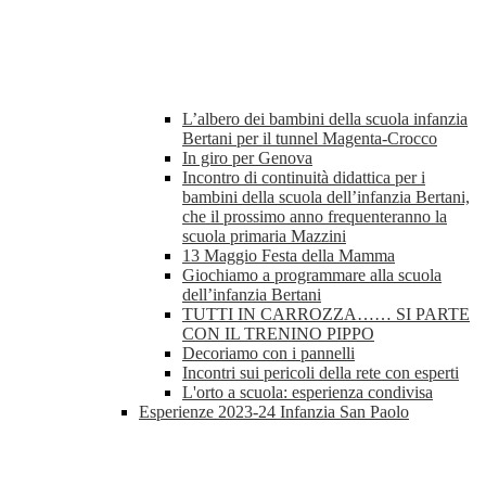
L’albero dei bambini della scuola infanzia
Bertani per il tunnel Magenta-Crocco
In giro per Genova
Incontro di continuità didattica per i
bambini della scuola dell’infanzia Bertani,
che il prossimo anno frequenteranno la
scuola primaria Mazzini
13 Maggio Festa della Mamma
Giochiamo a programmare alla scuola
dell’infanzia Bertani
TUTTI IN CARROZZA…… SI PARTE
CON IL TRENINO PIPPO
Decoriamo con i pannelli
Incontri sui pericoli della rete con esperti
L'orto a scuola: esperienza condivisa
Esperienze 2023-24 Infanzia San Paolo