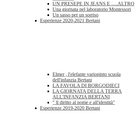
UN PRESEPE IN JEANS E ….ALTRO
Una giornata nel laboratorio Montessori
Un sasso per un sorriso
Esperienze 2020-2021 Bertani
Elmer , l'elefante variopinto scuola
dell'infanzia Bertani
LA FAVOLA DI BORGODIECI
LA GIORNATA DELLA TERRA
ALL'INFANZIA BERTANI
" ll diritto al nome e all'identità"
Esperienze 2019-2020 Bertani