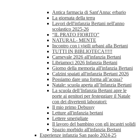
Antica farmacia di Sant'Anna: erbario
La giornata della terra
Lavori dell'infanzia Bertani nell'anno
scolastico 2025-26
“IL PRATO FIORITO”
NATURAL- MENTE
Incontro con i vigili urbani alla Bertani
TUTTI IN BIBLIOTECA!!!!!
Carnevale 2026 all'infanzia Bertani
Libriamoci 2026 Infanzia Bertani
Giorno della memoria all'infanzia Bertani
Calzini spaiati all'infanzia Bertani 2026
Possiamo dare una forma all’acqua?
Natale: scuola aperta all’Infanzia Bertani
La scuola dell’Infanzia Bertani apre le
porte ai genitori per festeggiare il Natale
con dei divertenti laboratori:
Il mio primo Debussy
Letture all'infanzia bertani
Lettere smerigliate
Il lavoro del bambino con gli incastri solidi
Spazio morbido all'infanzia Bertani
Esperienze infanzia San paolo 2024-25