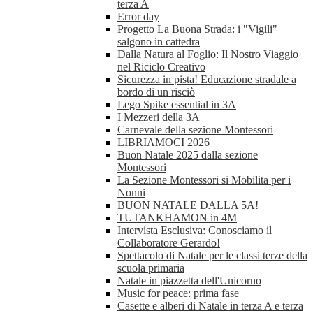
terza A
Error day
Progetto La Buona Strada: i "Vigili"
salgono in cattedra
Dalla Natura al Foglio: Il Nostro Viaggio
nel Riciclo Creativo
Sicurezza in pista! Educazione stradale a
bordo di un risciò
Lego Spike essential in 3A
I Mezzeri della 3A
Carnevale della sezione Montessori
LIBRIAMOCI 2026
Buon Natale 2025 dalla sezione
Montessori
La Sezione Montessori si Mobilita per i
Nonni
BUON NATALE DALLA 5A!
TUTANKHAMON in 4M
Intervista Esclusiva: Conosciamo il
Collaboratore Gerardo!
Spettacolo di Natale per le classi terze della
scuola primaria
Natale in piazzetta dell'Unicorno
Music for peace: prima fase
Casette e alberi di Natale in terza A e terza