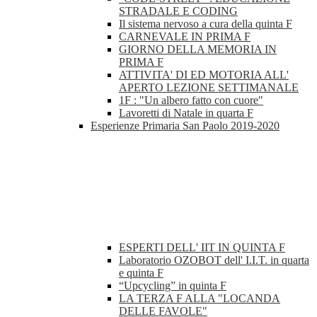
STRADALE E CODING
Il sistema nervoso a cura della quinta F
CARNEVALE IN PRIMA F
GIORNO DELLA MEMORIA IN
PRIMA F
ATTIVITA' DI ED MOTORIA ALL'
APERTO LEZIONE SETTIMANALE
1F : "Un albero fatto con cuore"
Lavoretti di Natale in quarta F
Esperienze Primaria San Paolo 2019-2020
ESPERTI DELL' IIT IN QUINTA F
Laboratorio OZOBOT dell' I.I.T. in quarta
e quinta F
“Upcycling” in quinta F
LA TERZA F ALLA "LOCANDA
DELLE FAVOLE"