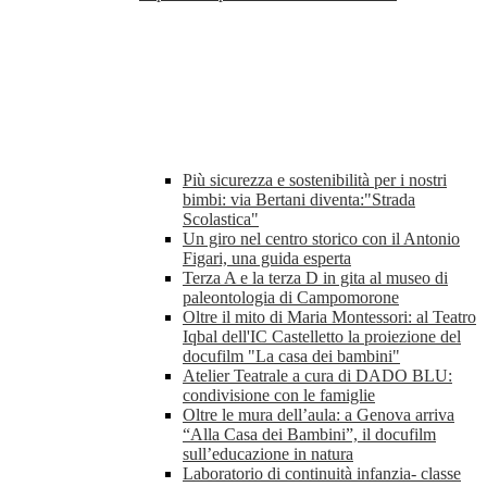
Più sicurezza e sostenibilità per i nostri
bimbi: via Bertani diventa:"Strada
Scolastica"
Un giro nel centro storico con il Antonio
Figari, una guida esperta
Terza A e la terza D in gita al museo di
paleontologia di Campomorone
Oltre il mito di Maria Montessori: al Teatro
Iqbal dell'IC Castelletto la proiezione del
docufilm "La casa dei bambini"
Atelier Teatrale a cura di DADO BLU:
condivisione con le famiglie
Oltre le mura dell’aula: a Genova arriva
“Alla Casa dei Bambini”, il docufilm
sull’educazione in natura
Laboratorio di continuità infanzia- classe