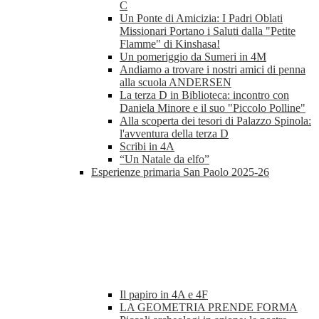
C
Un Ponte di Amicizia: I Padri Oblati
Missionari Portano i Saluti dalla "Petite
Flamme" di Kinshasa!
Un pomeriggio da Sumeri in 4M
Andiamo a trovare i nostri amici di penna
alla scuola ANDERSEN
La terza D in Biblioteca: incontro con
Daniela Minore e il suo "Piccolo Polline"
Alla scoperta dei tesori di Palazzo Spinola:
l'avventura della terza D
Scribi in 4A
“Un Natale da elfo”
Esperienze primaria San Paolo 2025-26
Il papiro in 4A e 4F
LA GEOMETRIA PRENDE FORMA