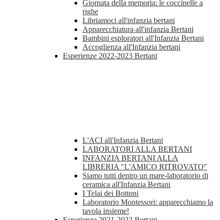
Giornata della memoria: le coccinelle a
righe
Libriamoci all'infanzia bertani
Apparecchiatura all'infanzia Bertani
Bambini esploratori all'Infanzia Bertani
Accoglienza all'Infanzia bertani
Esperienze 2022-2023 Bertani
L'ACI all'Infanzia Bertani
LABORATORI ALLA BERTANI
INFANZIA BERTANI ALLA
LIBRERIA "L'AMICO RITROVATO"
Siamo tutti dentro un mare-laboratorio di
ceramica all'Infanzia Bertani
I Telai dei Bottoni
Laboratorio Montessori: apparecchiamo la
tavola insieme!
Esperienze 2021-2022 Bertani