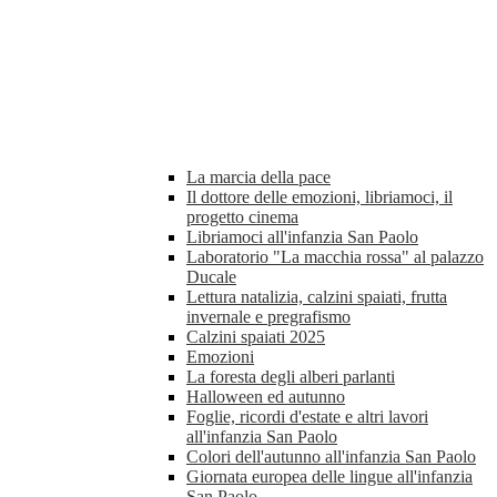
La marcia della pace
Il dottore delle emozioni, libriamoci, il
progetto cinema
Libriamoci all'infanzia San Paolo
Laboratorio "La macchia rossa" al palazzo
Ducale
Lettura natalizia, calzini spaiati, frutta
invernale e pregrafismo
Calzini spaiati 2025
Emozioni
La foresta degli alberi parlanti
Halloween ed autunno
Foglie, ricordi d'estate e altri lavori
all'infanzia San Paolo
Colori dell'autunno all'infanzia San Paolo
Giornata europea delle lingue all'infanzia
San Paolo