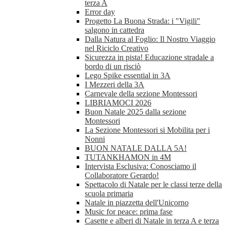
terza A
Error day
Progetto La Buona Strada: i "Vigili"
salgono in cattedra
Dalla Natura al Foglio: Il Nostro Viaggio
nel Riciclo Creativo
Sicurezza in pista! Educazione stradale a
bordo di un risciò
Lego Spike essential in 3A
I Mezzeri della 3A
Carnevale della sezione Montessori
LIBRIAMOCI 2026
Buon Natale 2025 dalla sezione
Montessori
La Sezione Montessori si Mobilita per i
Nonni
BUON NATALE DALLA 5A!
TUTANKHAMON in 4M
Intervista Esclusiva: Conosciamo il
Collaboratore Gerardo!
Spettacolo di Natale per le classi terze della
scuola primaria
Natale in piazzetta dell'Unicorno
Music for peace: prima fase
Casette e alberi di Natale in terza A e terza