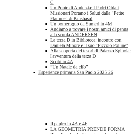
C
Un Ponte di Amicizia: I Padri Oblati
Missionari Portano i Saluti dalla "Petite
Flamme" di Kinshasa!
Un pomeriggio da Sumeri in 4M
Andiamo a trovare i nostri amici di penna
alla scuola ANDERSEN
La terza D in Biblioteca: incontro con
Daniela Minore e il suo "Piccolo Polline"
Alla scoperta dei tesori di Palazzo Spinola:
l'avventura della terza D
Scribi in 4A
“Un Natale da elfo”
Esperienze primaria San Paolo 2025-26
Il papiro in 4A e 4F
LA GEOMETRIA PRENDE FORMA