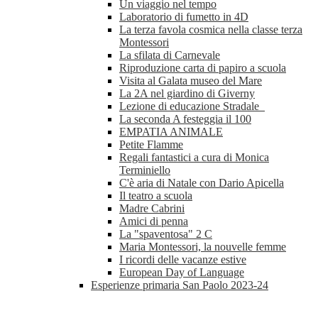
Un viaggio nel tempo
Laboratorio di fumetto in 4D
La terza favola cosmica nella classe terza
Montessori
La sfilata di Carnevale
Riproduzione carta di papiro a scuola
Visita al Galata museo del Mare
La 2A nel giardino di Giverny
Lezione di educazione Stradale
La seconda A festeggia il 100
EMPATIA ANIMALE
Petite Flamme
Regali fantastici a cura di Monica
Terminiello
C'è aria di Natale con Dario Apicella
Il teatro a scuola
Madre Cabrini
Amici di penna
La "spaventosa" 2 C
Maria Montessori, la nouvelle femme
I ricordi delle vacanze estive
European Day of Language
Esperienze primaria San Paolo 2023-24