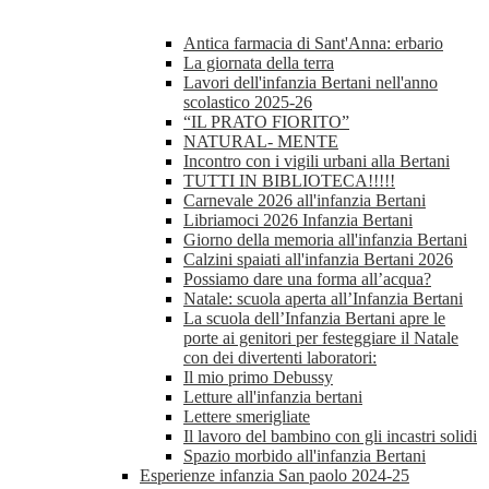
Antica farmacia di Sant'Anna: erbario
La giornata della terra
Lavori dell'infanzia Bertani nell'anno
scolastico 2025-26
“IL PRATO FIORITO”
NATURAL- MENTE
Incontro con i vigili urbani alla Bertani
TUTTI IN BIBLIOTECA!!!!!
Carnevale 2026 all'infanzia Bertani
Libriamoci 2026 Infanzia Bertani
Giorno della memoria all'infanzia Bertani
Calzini spaiati all'infanzia Bertani 2026
Possiamo dare una forma all’acqua?
Natale: scuola aperta all’Infanzia Bertani
La scuola dell’Infanzia Bertani apre le
porte ai genitori per festeggiare il Natale
con dei divertenti laboratori:
Il mio primo Debussy
Letture all'infanzia bertani
Lettere smerigliate
Il lavoro del bambino con gli incastri solidi
Spazio morbido all'infanzia Bertani
Esperienze infanzia San paolo 2024-25