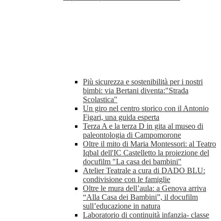
Più sicurezza e sostenibilità per i nostri
bimbi: via Bertani diventa:"Strada
Scolastica"
Un giro nel centro storico con il Antonio
Figari, una guida esperta
Terza A e la terza D in gita al museo di
paleontologia di Campomorone
Oltre il mito di Maria Montessori: al Teatro
Iqbal dell'IC Castelletto la proiezione del
docufilm "La casa dei bambini"
Atelier Teatrale a cura di DADO BLU:
condivisione con le famiglie
Oltre le mura dell’aula: a Genova arriva
“Alla Casa dei Bambini”, il docufilm
sull’educazione in natura
Laboratorio di continuità infanzia- classe