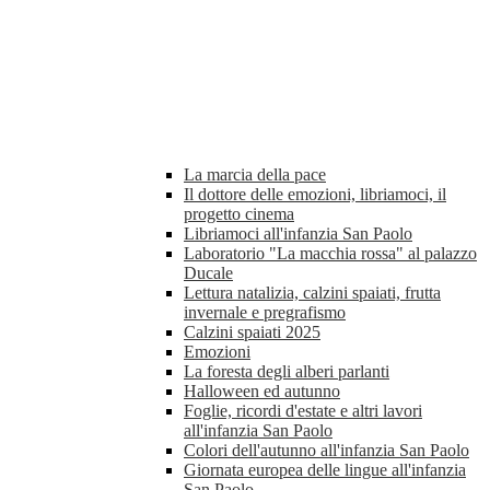
La marcia della pace
Il dottore delle emozioni, libriamoci, il
progetto cinema
Libriamoci all'infanzia San Paolo
Laboratorio "La macchia rossa" al palazzo
Ducale
Lettura natalizia, calzini spaiati, frutta
invernale e pregrafismo
Calzini spaiati 2025
Emozioni
La foresta degli alberi parlanti
Halloween ed autunno
Foglie, ricordi d'estate e altri lavori
all'infanzia San Paolo
Colori dell'autunno all'infanzia San Paolo
Giornata europea delle lingue all'infanzia
San Paolo