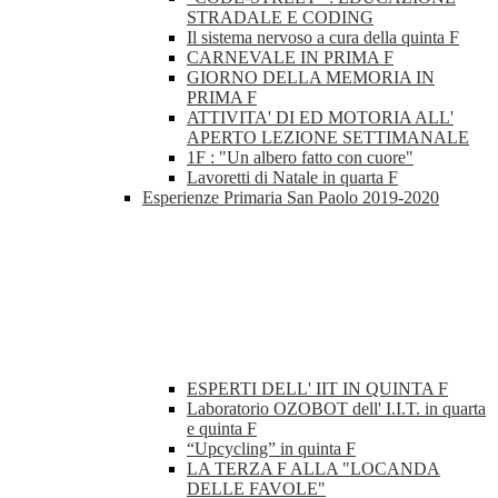
STRADALE E CODING
Il sistema nervoso a cura della quinta F
CARNEVALE IN PRIMA F
GIORNO DELLA MEMORIA IN
PRIMA F
ATTIVITA' DI ED MOTORIA ALL'
APERTO LEZIONE SETTIMANALE
1F : "Un albero fatto con cuore"
Lavoretti di Natale in quarta F
Esperienze Primaria San Paolo 2019-2020
ESPERTI DELL' IIT IN QUINTA F
Laboratorio OZOBOT dell' I.I.T. in quarta
e quinta F
“Upcycling” in quinta F
LA TERZA F ALLA "LOCANDA
DELLE FAVOLE"