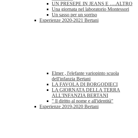
UN PRESEPE IN JEANS E ….ALTRO
Una giornata nel laboratorio Montessori
Un sasso per un sorriso
Esperienze 2020-2021 Bertani
Elmer , l'elefante variopinto scuola
dell'infanzia Bertani
LA FAVOLA DI BORGODIECI
LA GIORNATA DELLA TERRA
ALL'INFANZIA BERTANI
" ll diritto al nome e all'identità"
Esperienze 2019-2020 Bertani