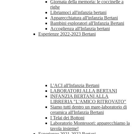
Giornata della memoria: le coccinelle a
righe
Libriamoci all'infanzia bertani
Apparecchiatura all'infanzia Bertani
Bambini esploratori all'Infanzia Bertani
Accoglienza all'Infanzia bertani
Esperienze 2022-2023 Bertani
L'ACI all'Infanzia Bertani
LABORATORI ALLA BERTANI
INFANZIA BERTANI ALLA
LIBRERIA "L'AMICO RITROVATO"
Siamo tutti dentro un mare-laboratorio di
ceramica all'Infanzia Bertani
I Telai dei Bottoni
Laboratorio Montessori: apparecchiamo la
tavola insieme!
Esperienze 2021-2022 Bertani