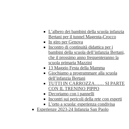
L’albero dei bambini della scuola infanzia
Bertani per il tunnel Magenta-Crocco
In giro per Genova
Incontro di continuità didattica per i
bambini della scuola dell’infanzia Bertani,
che il prossimo anno frequenteranno la
scuola primaria Mazzini
13 Maggio Festa della Mamma
Giochiamo a programmare alla scuola
dell’infanzia Bertani
TUTTI IN CARROZZA…… SI PARTE
CON IL TRENINO PIPPO
Decoriamo con i pannelli
Incontri sui pericoli della rete con esperti
L'orto a scuola: esperienza condivisa
Esperienze 2023-24 Infanzia San Paolo