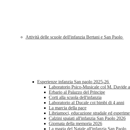
Attività delle scuole dell'infanzia Bertani e San Paolo
Esperienze infanzia San paolo 2025-26
Laboratorio Psico-Musicale col M. Davide al
Erbario al Palazzo del Principe
Corti alla scuola dell'infanzia
Laboratorio al Ducale coi bimbi di 4 anni
La marcia della pace
Libriamoci, educazione stradale ed esperimen
Calzini spaiati all'infanzia San Paolo 2026
Giornata della memoria 2026
La magia del Natale all'infanzia San Paolo