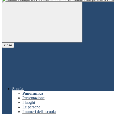
close
Scuola
Panoramica
Presentazione
I luoghi
Le persone
I numeri della scuola