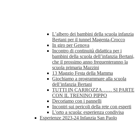
L’albero dei bambini della scuola infanzia
Bertani per il tunnel Magenta-Crocco
In giro per Genova
Incontro di continuità didattica per i
bambini della scuola dell’infanzia Bertani,
che il prossimo anno frequenteranno la
scuola primaria Mazzini
13 Maggio Festa della Mamma
Giochiamo a programmare alla scuola
dell’infanzia Bertani
TUTTI IN CARROZZA…… SI PARTE
CON IL TRENINO PIPPO
Decoriamo con i pannelli
Incontri sui pericoli della rete con esperti
L'orto a scuola: esperienza condivisa
Esperienze 2023-24 Infanzia San Paolo