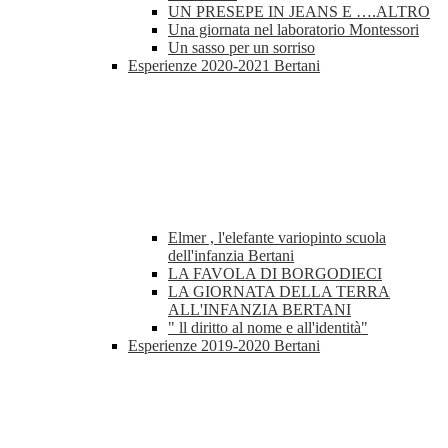
UN PRESEPE IN JEANS E ….ALTRO
Una giornata nel laboratorio Montessori
Un sasso per un sorriso
Esperienze 2020-2021 Bertani
Elmer , l'elefante variopinto scuola
dell'infanzia Bertani
LA FAVOLA DI BORGODIECI
LA GIORNATA DELLA TERRA
ALL'INFANZIA BERTANI
" ll diritto al nome e all'identità"
Esperienze 2019-2020 Bertani