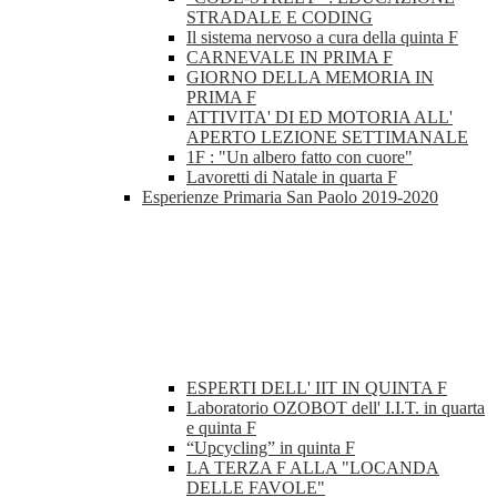
STRADALE E CODING
Il sistema nervoso a cura della quinta F
CARNEVALE IN PRIMA F
GIORNO DELLA MEMORIA IN
PRIMA F
ATTIVITA' DI ED MOTORIA ALL'
APERTO LEZIONE SETTIMANALE
1F : "Un albero fatto con cuore"
Lavoretti di Natale in quarta F
Esperienze Primaria San Paolo 2019-2020
ESPERTI DELL' IIT IN QUINTA F
Laboratorio OZOBOT dell' I.I.T. in quarta
e quinta F
“Upcycling” in quinta F
LA TERZA F ALLA "LOCANDA
DELLE FAVOLE"