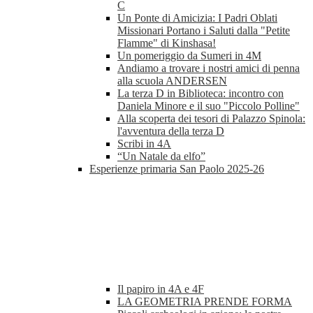
C
Un Ponte di Amicizia: I Padri Oblati
Missionari Portano i Saluti dalla "Petite
Flamme" di Kinshasa!
Un pomeriggio da Sumeri in 4M
Andiamo a trovare i nostri amici di penna
alla scuola ANDERSEN
La terza D in Biblioteca: incontro con
Daniela Minore e il suo "Piccolo Polline"
Alla scoperta dei tesori di Palazzo Spinola:
l'avventura della terza D
Scribi in 4A
“Un Natale da elfo”
Esperienze primaria San Paolo 2025-26
Il papiro in 4A e 4F
LA GEOMETRIA PRENDE FORMA