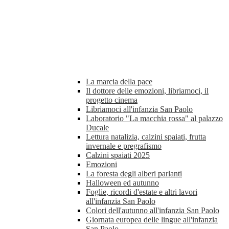
La marcia della pace
Il dottore delle emozioni, libriamoci, il
progetto cinema
Libriamoci all'infanzia San Paolo
Laboratorio "La macchia rossa" al palazzo
Ducale
Lettura natalizia, calzini spaiati, frutta
invernale e pregrafismo
Calzini spaiati 2025
Emozioni
La foresta degli alberi parlanti
Halloween ed autunno
Foglie, ricordi d'estate e altri lavori
all'infanzia San Paolo
Colori dell'autunno all'infanzia San Paolo
Giornata europea delle lingue all'infanzia
San Paolo