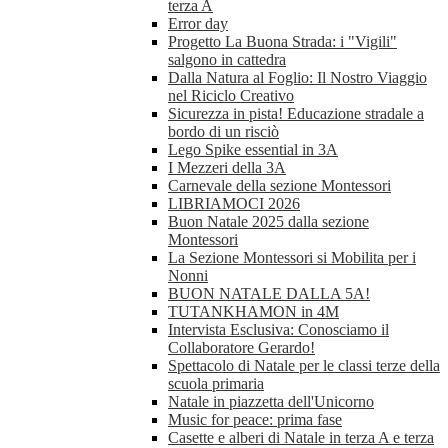
terza A
Error day
Progetto La Buona Strada: i "Vigili"
salgono in cattedra
Dalla Natura al Foglio: Il Nostro Viaggio
nel Riciclo Creativo
Sicurezza in pista! Educazione stradale a
bordo di un risciò
Lego Spike essential in 3A
I Mezzeri della 3A
Carnevale della sezione Montessori
LIBRIAMOCI 2026
Buon Natale 2025 dalla sezione
Montessori
La Sezione Montessori si Mobilita per i
Nonni
BUON NATALE DALLA 5A!
TUTANKHAMON in 4M
Intervista Esclusiva: Conosciamo il
Collaboratore Gerardo!
Spettacolo di Natale per le classi terze della
scuola primaria
Natale in piazzetta dell'Unicorno
Music for peace: prima fase
Casette e alberi di Natale in terza A e terza