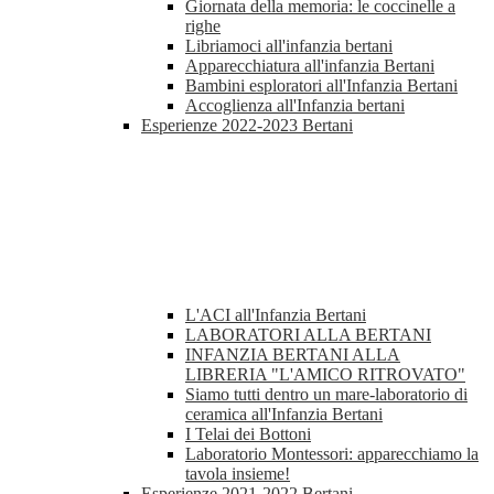
Giornata della memoria: le coccinelle a
righe
Libriamoci all'infanzia bertani
Apparecchiatura all'infanzia Bertani
Bambini esploratori all'Infanzia Bertani
Accoglienza all'Infanzia bertani
Esperienze 2022-2023 Bertani
L'ACI all'Infanzia Bertani
LABORATORI ALLA BERTANI
INFANZIA BERTANI ALLA
LIBRERIA "L'AMICO RITROVATO"
Siamo tutti dentro un mare-laboratorio di
ceramica all'Infanzia Bertani
I Telai dei Bottoni
Laboratorio Montessori: apparecchiamo la
tavola insieme!
Esperienze 2021-2022 Bertani