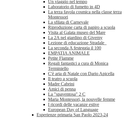
Un viaggio nel tempo
Laboratorio di fumetto in 4D
La terza favola cosmica nella classe terza
Montessori
La sfilata di Carnevale
Riproduzione carta di papiro a scuola
Visita al Galata museo del Mare
La 2A nel giardino di Giverny
Lezione di educazione Stradale
La seconda A festeggia il 100
EMPATIA ANIMALE
Petite Flamme
Regali fantastici a cura di Monica
Terminiello
C'è aria di Natale con Dario Apicella
Il teatro a scuola
Madre Cabrini
Amici di penna
La "spaventosa" 2 C
Maria Montessori, la nouvelle femme
I ricordi delle vacanze estive
European Day of Language
Esperienze primaria San Paolo 2023-24