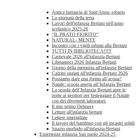
Antica farmacia di Sant'Anna: erbario
La giornata della terra
Lavori dell'infanzia Bertani nell'anno
scolastico 2025-26
“IL PRATO FIORITO”
NATURAL- MENTE
Incontro con i vigili urbani alla Bertani
TUTTI IN BIBLIOTECA!!!!!
Carnevale 2026 all'infanzia Bertani
Libriamoci 2026 Infanzia Bertani
Giorno della memoria all'infanzia Bertani
Calzini spaiati all'infanzia Bertani 2026
Possiamo dare una forma all’acqua?
Natale: scuola aperta all’Infanzia Bertani
La scuola dell’Infanzia Bertani apre le
porte ai genitori per festeggiare il Natale
con dei divertenti laboratori:
Il mio primo Debussy
Letture all'infanzia bertani
Lettere smerigliate
Il lavoro del bambino con gli incastri solidi
Spazio morbido all'infanzia Bertani
Esperienze infanzia San paolo 2024-25