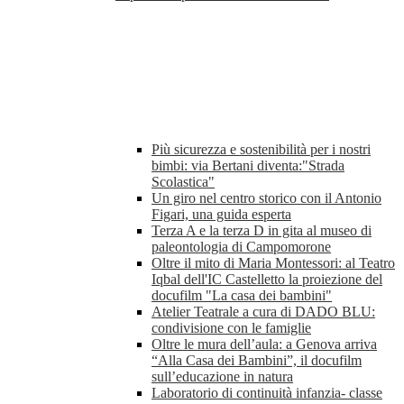
Più sicurezza e sostenibilità per i nostri
bimbi: via Bertani diventa:"Strada
Scolastica"
Un giro nel centro storico con il Antonio
Figari, una guida esperta
Terza A e la terza D in gita al museo di
paleontologia di Campomorone
Oltre il mito di Maria Montessori: al Teatro
Iqbal dell'IC Castelletto la proiezione del
docufilm "La casa dei bambini"
Atelier Teatrale a cura di DADO BLU:
condivisione con le famiglie
Oltre le mura dell’aula: a Genova arriva
“Alla Casa dei Bambini”, il docufilm
sull’educazione in natura
Laboratorio di continuità infanzia- classe