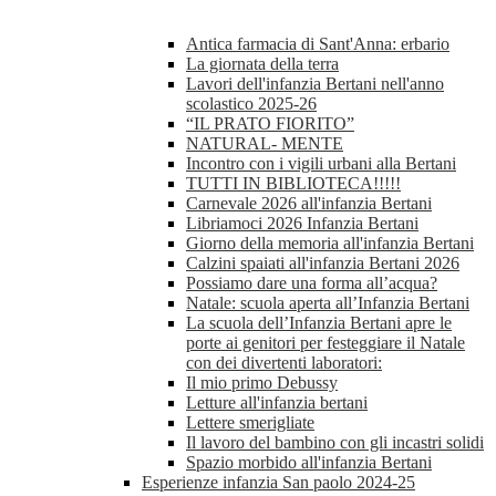
Antica farmacia di Sant'Anna: erbario
La giornata della terra
Lavori dell'infanzia Bertani nell'anno
scolastico 2025-26
“IL PRATO FIORITO”
NATURAL- MENTE
Incontro con i vigili urbani alla Bertani
TUTTI IN BIBLIOTECA!!!!!
Carnevale 2026 all'infanzia Bertani
Libriamoci 2026 Infanzia Bertani
Giorno della memoria all'infanzia Bertani
Calzini spaiati all'infanzia Bertani 2026
Possiamo dare una forma all’acqua?
Natale: scuola aperta all’Infanzia Bertani
La scuola dell’Infanzia Bertani apre le
porte ai genitori per festeggiare il Natale
con dei divertenti laboratori:
Il mio primo Debussy
Letture all'infanzia bertani
Lettere smerigliate
Il lavoro del bambino con gli incastri solidi
Spazio morbido all'infanzia Bertani
Esperienze infanzia San paolo 2024-25