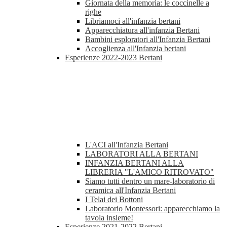
Giornata della memoria: le coccinelle a
righe
Libriamoci all'infanzia bertani
Apparecchiatura all'infanzia Bertani
Bambini esploratori all'Infanzia Bertani
Accoglienza all'Infanzia bertani
Esperienze 2022-2023 Bertani
L'ACI all'Infanzia Bertani
LABORATORI ALLA BERTANI
INFANZIA BERTANI ALLA
LIBRERIA "L'AMICO RITROVATO"
Siamo tutti dentro un mare-laboratorio di
ceramica all'Infanzia Bertani
I Telai dei Bottoni
Laboratorio Montessori: apparecchiamo la
tavola insieme!
Esperienze 2021-2022 Bertani