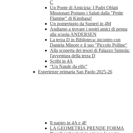
C
Un Ponte di Amicizia: I Padri Oblati
Missionari Portano i Saluti dalla "Petite
Flamme" di Kinshasa!
Un pomeriggio da Sumeri in 4M
Andiamo a trovare i nostri amici di penna
alla scuola ANDERSEN
La terza D in Biblioteca: incontro con
Daniela Minore e il suo "Piccolo Polline"
Alla scoperta dei tesori di Palazzo Spinola:
l'avventura della terza D
Scribi in 4A
“Un Natale da elfo”
Esperienze primaria San Paolo 2025-26
Il papiro in 4A e 4F
LA GEOMETRIA PRENDE FORMA