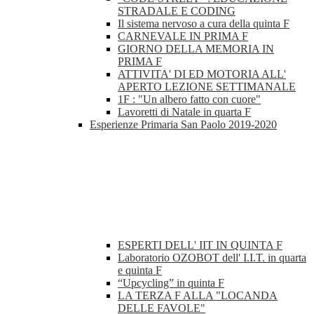
STRADALE E CODING
Il sistema nervoso a cura della quinta F
CARNEVALE IN PRIMA F
GIORNO DELLA MEMORIA IN
PRIMA F
ATTIVITA' DI ED MOTORIA ALL'
APERTO LEZIONE SETTIMANALE
1F : "Un albero fatto con cuore"
Lavoretti di Natale in quarta F
Esperienze Primaria San Paolo 2019-2020
ESPERTI DELL' IIT IN QUINTA F
Laboratorio OZOBOT dell' I.I.T. in quarta
e quinta F
“Upcycling” in quinta F
LA TERZA F ALLA "LOCANDA
DELLE FAVOLE"