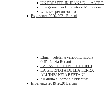
UN PRESEPE IN JEANS E ….ALTRO
Una giornata nel laboratorio Montessori
Un sasso per un sorriso
Esperienze 2020-2021 Bertani
Elmer , l'elefante variopinto scuola
dell'infanzia Bertani
LA FAVOLA DI BORGODIECI
LA GIORNATA DELLA TERRA
ALL'INFANZIA BERTANI
" ll diritto al nome e all'identità"
Esperienze 2019-2020 Bertani