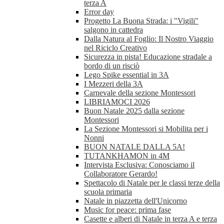
terza A
Error day
Progetto La Buona Strada: i "Vigili"
salgono in cattedra
Dalla Natura al Foglio: Il Nostro Viaggio
nel Riciclo Creativo
Sicurezza in pista! Educazione stradale a
bordo di un risciò
Lego Spike essential in 3A
I Mezzeri della 3A
Carnevale della sezione Montessori
LIBRIAMOCI 2026
Buon Natale 2025 dalla sezione
Montessori
La Sezione Montessori si Mobilita per i
Nonni
BUON NATALE DALLA 5A!
TUTANKHAMON in 4M
Intervista Esclusiva: Conosciamo il
Collaboratore Gerardo!
Spettacolo di Natale per le classi terze della
scuola primaria
Natale in piazzetta dell'Unicorno
Music for peace: prima fase
Casette e alberi di Natale in terza A e terza