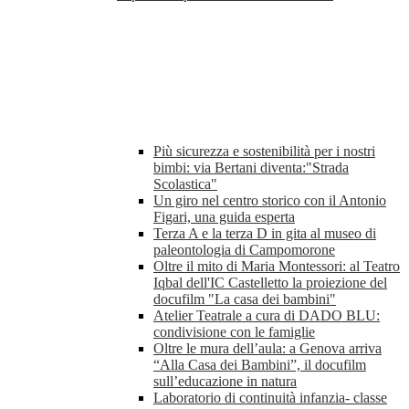
Più sicurezza e sostenibilità per i nostri
bimbi: via Bertani diventa:"Strada
Scolastica"
Un giro nel centro storico con il Antonio
Figari, una guida esperta
Terza A e la terza D in gita al museo di
paleontologia di Campomorone
Oltre il mito di Maria Montessori: al Teatro
Iqbal dell'IC Castelletto la proiezione del
docufilm "La casa dei bambini"
Atelier Teatrale a cura di DADO BLU:
condivisione con le famiglie
Oltre le mura dell’aula: a Genova arriva
“Alla Casa dei Bambini”, il docufilm
sull’educazione in natura
Laboratorio di continuità infanzia- classe