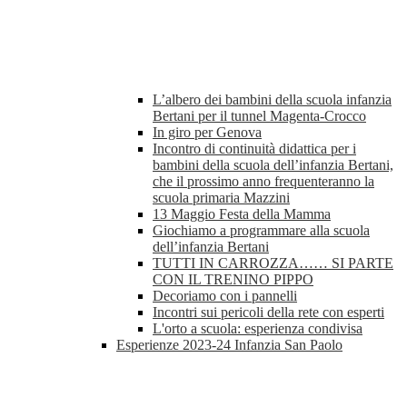
L’albero dei bambini della scuola infanzia
Bertani per il tunnel Magenta-Crocco
In giro per Genova
Incontro di continuità didattica per i
bambini della scuola dell’infanzia Bertani,
che il prossimo anno frequenteranno la
scuola primaria Mazzini
13 Maggio Festa della Mamma
Giochiamo a programmare alla scuola
dell’infanzia Bertani
TUTTI IN CARROZZA…… SI PARTE
CON IL TRENINO PIPPO
Decoriamo con i pannelli
Incontri sui pericoli della rete con esperti
L'orto a scuola: esperienza condivisa
Esperienze 2023-24 Infanzia San Paolo