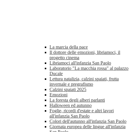
La marcia della pace
Il dottore delle emozioni, libriamoci, il
progetto cinema
Libriamoci all'infanzia San Paolo
Laboratorio "La macchia rossa" al palazzo
Ducale
Lettura natalizia, calzini spaiati, frutta
invernale e pregrafismo
Calzini spaiati 2025
Emozioni
La foresta degli alberi parlanti
Halloween ed autunno
Foglie, ricordi d'estate e altri lavori
all'infanzia San Paolo
Colori dell'autunno all'infanzia San Paolo
Giornata europea delle lingue all'infanzia
San Paolo