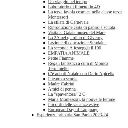
Un viaggio nel tempo
Laboratorio di fumetto in 4D
La terza favola cosmica nella classe terza
Montessori
La sfilata di Carnevale
Riproduzione carta di papiro a scuola
Visita al Galata museo del Mare
La 2A nel giardino di Giverny
Lezione di educazione Stradale
La seconda A festeggia il 100
EMPATIA ANIMALE
Petite Flamme
Regali fantastici a cura di Monica
Terminiello
C'è aria di Natale con Dario Apicella
Il teatro a scuola
Madre Cabrini
Amici di penna
La "spaventosa" 2 C
Maria Montessori, la nouvelle femme
I ricordi delle vacanze estive
European Day of Language
Esperienze primaria San Paolo 2023-24