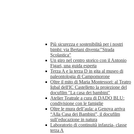
Più sicurezza e sostenibilità per i nostri
bimbi: via Bertani diventa:"Strada
Scolastica"
Un giro nel centro storico con il Antonio
Figari, una guida esperta
Terza A e la terza D in gita al museo di
paleontologia di Campomorone
Oltre il mito di Maria Montessori: al Teatro
Iqbal dell'IC Castelletto la proiezione del
docufilm "La casa dei bambini"
Atelier Teatrale a cura di DADO BLU:
condivisione con le famiglie
Oltre le mura dell’aula: a Genova arriva
“Alla Casa dei Bambini”, il docufilm
sull’educazione in natura
Laboratorio di continuità infanzia- classe
terza A