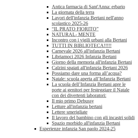
Antica farmacia di Sant'Anna: erbario
La giornata della terra
Lavori dell'infanzia Bertani nell'anno
scolastico 2025-26
“IL PRATO FIORITO”
NATURAL- MENTE
Incontro con i vigili urbani alla Bertani
TUTTI IN BIBLIOTECA!!!!!
Carnevale 2026 all'infanzia Bertani
Libriamoci 2026 Infanzia Bertani
Giorno della memoria all'infanzia Bertani
Calzini spaiati all'infanzia Bertani 2026
Possiamo dare una forma all’acqua?
Natale: scuola aperta all’Infanzia Bertani
La scuola dell’Infanzia Bertani apre le
porte ai genitori per festeggiare il Natale
con dei divertenti laboratori:
Il mio primo Debussy
Letture all'infanzia bertani
Lettere smerigliate
Il lavoro del bambino con gli incastri solidi
Spazio morbido all'infanzia Bertani
Esperienze infanzia San paolo 2024-25