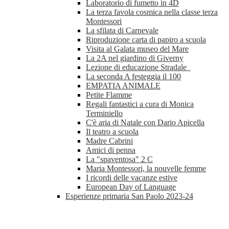
Laboratorio di fumetto in 4D
La terza favola cosmica nella classe terza
Montessori
La sfilata di Carnevale
Riproduzione carta di papiro a scuola
Visita al Galata museo del Mare
La 2A nel giardino di Giverny
Lezione di educazione Stradale
La seconda A festeggia il 100
EMPATIA ANIMALE
Petite Flamme
Regali fantastici a cura di Monica
Terminiello
C'è aria di Natale con Dario Apicella
Il teatro a scuola
Madre Cabrini
Amici di penna
La "spaventosa" 2 C
Maria Montessori, la nouvelle femme
I ricordi delle vacanze estive
European Day of Language
Esperienze primaria San Paolo 2023-24