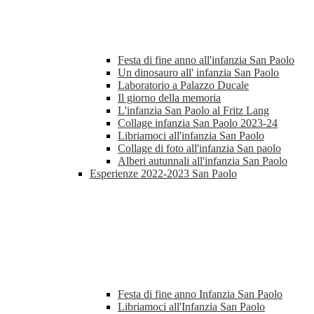
Festa di fine anno all'infanzia San Paolo
Un dinosauro all' infanzia San Paolo
Laboratorio a Palazzo Ducale
Il giorno della memoria
L'infanzia San Paolo al Fritz Lang
Collage infanzia San Paolo 2023-24
Libriamoci all'infanzia San Paolo
Collage di foto all'infanzia San paolo
Alberi autunnali all'infanzia San Paolo
Esperienze 2022-2023 San Paolo
Festa di fine anno Infanzia San Paolo
Libriamoci all'Infanzia San Paolo