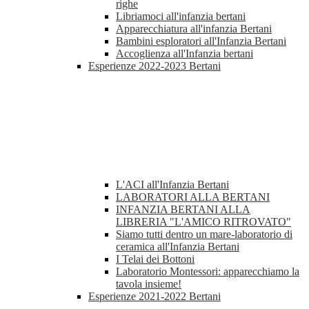
righe
Libriamoci all'infanzia bertani
Apparecchiatura all'infanzia Bertani
Bambini esploratori all'Infanzia Bertani
Accoglienza all'Infanzia bertani
Esperienze 2022-2023 Bertani
L'ACI all'Infanzia Bertani
LABORATORI ALLA BERTANI
INFANZIA BERTANI ALLA
LIBRERIA "L'AMICO RITROVATO"
Siamo tutti dentro un mare-laboratorio di
ceramica all'Infanzia Bertani
I Telai dei Bottoni
Laboratorio Montessori: apparecchiamo la
tavola insieme!
Esperienze 2021-2022 Bertani