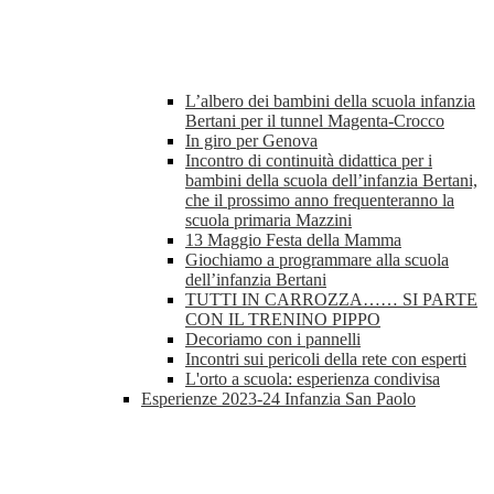
L’albero dei bambini della scuola infanzia
Bertani per il tunnel Magenta-Crocco
In giro per Genova
Incontro di continuità didattica per i
bambini della scuola dell’infanzia Bertani,
che il prossimo anno frequenteranno la
scuola primaria Mazzini
13 Maggio Festa della Mamma
Giochiamo a programmare alla scuola
dell’infanzia Bertani
TUTTI IN CARROZZA…… SI PARTE
CON IL TRENINO PIPPO
Decoriamo con i pannelli
Incontri sui pericoli della rete con esperti
L'orto a scuola: esperienza condivisa
Esperienze 2023-24 Infanzia San Paolo