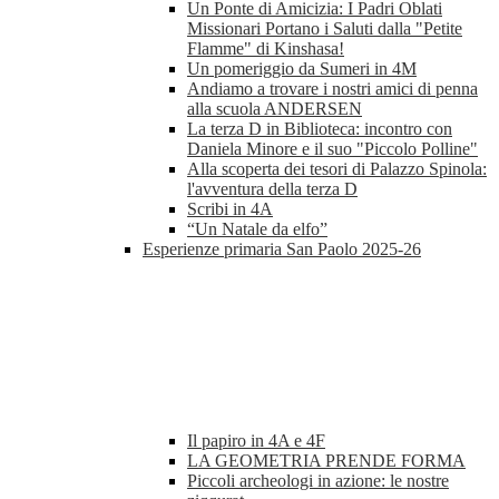
Un Ponte di Amicizia: I Padri Oblati
Missionari Portano i Saluti dalla "Petite
Flamme" di Kinshasa!
Un pomeriggio da Sumeri in 4M
Andiamo a trovare i nostri amici di penna
alla scuola ANDERSEN
La terza D in Biblioteca: incontro con
Daniela Minore e il suo "Piccolo Polline"
Alla scoperta dei tesori di Palazzo Spinola:
l'avventura della terza D
Scribi in 4A
“Un Natale da elfo”
Esperienze primaria San Paolo 2025-26
Il papiro in 4A e 4F
LA GEOMETRIA PRENDE FORMA
Piccoli archeologi in azione: le nostre