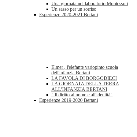
Una giornata nel laboratorio Montessori
Un sasso per un sorriso
Esperienze 2020-2021 Bertani
Elmer , l'elefante variopinto scuola
dell'infanzia Bertani
LA FAVOLA DI BORGODIECI
LA GIORNATA DELLA TERRA
ALL'INFANZIA BERTANI
" ll diritto al nome e all'identità"
Esperienze 2019-2020 Bertani