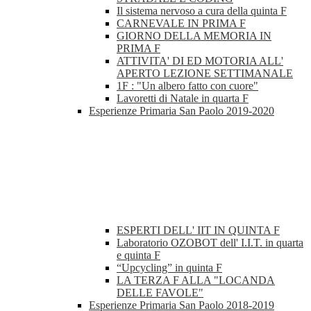
Il sistema nervoso a cura della quinta F
CARNEVALE IN PRIMA F
GIORNO DELLA MEMORIA IN
PRIMA F
ATTIVITA' DI ED MOTORIA ALL'
APERTO LEZIONE SETTIMANALE
1F : "Un albero fatto con cuore"
Lavoretti di Natale in quarta F
Esperienze Primaria San Paolo 2019-2020
ESPERTI DELL' IIT IN QUINTA F
Laboratorio OZOBOT dell' I.I.T. in quarta
e quinta F
“Upcycling” in quinta F
LA TERZA F ALLA "LOCANDA
DELLE FAVOLE"
Esperienze Primaria San Paolo 2018-2019