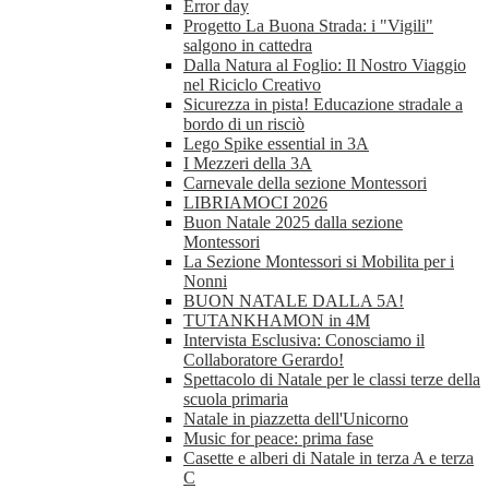
Error day
Progetto La Buona Strada: i "Vigili"
salgono in cattedra
Dalla Natura al Foglio: Il Nostro Viaggio
nel Riciclo Creativo
Sicurezza in pista! Educazione stradale a
bordo di un risciò
Lego Spike essential in 3A
I Mezzeri della 3A
Carnevale della sezione Montessori
LIBRIAMOCI 2026
Buon Natale 2025 dalla sezione
Montessori
La Sezione Montessori si Mobilita per i
Nonni
BUON NATALE DALLA 5A!
TUTANKHAMON in 4M
Intervista Esclusiva: Conosciamo il
Collaboratore Gerardo!
Spettacolo di Natale per le classi terze della
scuola primaria
Natale in piazzetta dell'Unicorno
Music for peace: prima fase
Casette e alberi di Natale in terza A e terza
C