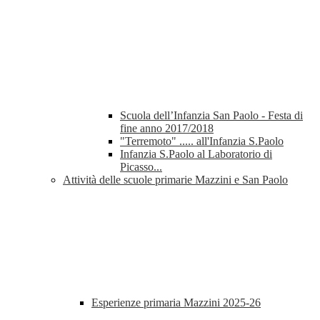
Scuola dell’Infanzia San Paolo - Festa di
fine anno 2017/2018
"Terremoto" ..... all'Infanzia S.Paolo
Infanzia S.Paolo al Laboratorio di
Picasso...
Attività delle scuole primarie Mazzini e San Paolo
Esperienze primaria Mazzini 2025-26