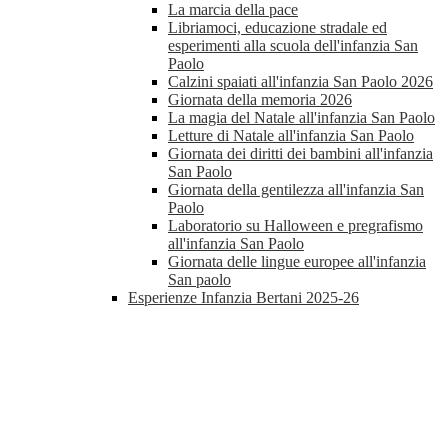
La marcia della pace
Libriamoci, educazione stradale ed
esperimenti alla scuola dell'infanzia San
Paolo
Calzini spaiati all'infanzia San Paolo 2026
Giornata della memoria 2026
La magia del Natale all'infanzia San Paolo
Letture di Natale all'infanzia San Paolo
Giornata dei diritti dei bambini all'infanzia
San Paolo
Giornata della gentilezza all'infanzia San
Paolo
Laboratorio su Halloween e pregrafismo
all'infanzia San Paolo
Giornata delle lingue europee all'infanzia
San paolo
Esperienze Infanzia Bertani 2025-26