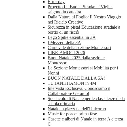
Error day
Progetto La Buona Strada: i "Vigili"
salgono in cattedra
Dalla Natura al Foglio: Il Nostro Viaggio
nel Riciclo Creativo
Sicurezza in pista! Educazione stradale a
bordo di un risciò
Lego Spike essential in 3A
I Mezzeri della 3A
Carnevale della sezione Montessori
LIBRIAMOCI 2026
Buon Natale 2025 dalla sezione
Montessori
La Sezione Montessori si Mobilita per i
Nonni
BUON NATALE DALLA 5A!
TUTANKHAMON in 4M
Intervista Esclusiva: Conosciamo il
Collaboratore Gerardo!
Spettacolo di Natale per le classi terze della
scuola primaria
Natale in piazzetta dell'Unicorno
Music for peace: prima fase
Casette e alberi di Natale in terza A e terza
C