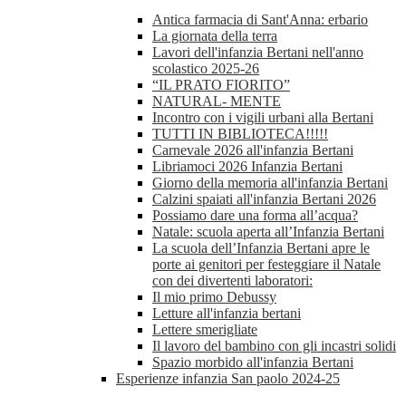
Antica farmacia di Sant'Anna: erbario
La giornata della terra
Lavori dell'infanzia Bertani nell'anno
scolastico 2025-26
“IL PRATO FIORITO”
NATURAL- MENTE
Incontro con i vigili urbani alla Bertani
TUTTI IN BIBLIOTECA!!!!!
Carnevale 2026 all'infanzia Bertani
Libriamoci 2026 Infanzia Bertani
Giorno della memoria all'infanzia Bertani
Calzini spaiati all'infanzia Bertani 2026
Possiamo dare una forma all’acqua?
Natale: scuola aperta all’Infanzia Bertani
La scuola dell’Infanzia Bertani apre le
porte ai genitori per festeggiare il Natale
con dei divertenti laboratori:
Il mio primo Debussy
Letture all'infanzia bertani
Lettere smerigliate
Il lavoro del bambino con gli incastri solidi
Spazio morbido all'infanzia Bertani
Esperienze infanzia San paolo 2024-25