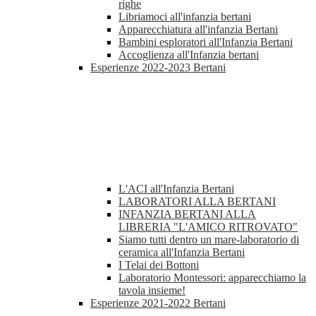
righe
Libriamoci all'infanzia bertani
Apparecchiatura all'infanzia Bertani
Bambini esploratori all'Infanzia Bertani
Accoglienza all'Infanzia bertani
Esperienze 2022-2023 Bertani
L'ACI all'Infanzia Bertani
LABORATORI ALLA BERTANI
INFANZIA BERTANI ALLA
LIBRERIA "L'AMICO RITROVATO"
Siamo tutti dentro un mare-laboratorio di
ceramica all'Infanzia Bertani
I Telai dei Bottoni
Laboratorio Montessori: apparecchiamo la
tavola insieme!
Esperienze 2021-2022 Bertani