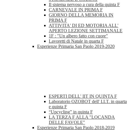
Il sistema nervoso a cura della quinta F
CARNEVALE IN PRIMA F
GIORNO DELLA MEMORIA IN
PRIMA F
ATTIVITA' DI ED MOTORIA ALL'
APERTO LEZIONE SETTIMANALE
1F : "Un albero fatto con cuore"
Lavoretti di Natale in quarta F
Esperienze Primaria San Paolo 2019-2020
ESPERTI DELL' IIT IN QUINTA F
Laboratorio OZOBOT dell' I.I.T. in quarta
e quinta F
“Upcycling” in quinta F
LA TERZA F ALLA "LOCANDA
DELLE FAVOLE"
Esperienze Primaria San Paolo 2018-2019