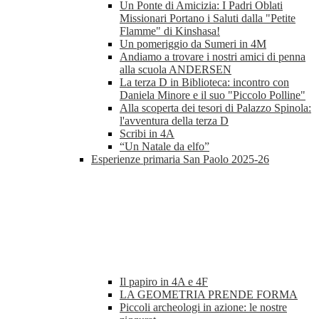
Un Ponte di Amicizia: I Padri Oblati
Missionari Portano i Saluti dalla "Petite
Flamme" di Kinshasa!
Un pomeriggio da Sumeri in 4M
Andiamo a trovare i nostri amici di penna
alla scuola ANDERSEN
La terza D in Biblioteca: incontro con
Daniela Minore e il suo "Piccolo Polline"
Alla scoperta dei tesori di Palazzo Spinola:
l'avventura della terza D
Scribi in 4A
“Un Natale da elfo”
Esperienze primaria San Paolo 2025-26
Il papiro in 4A e 4F
LA GEOMETRIA PRENDE FORMA
Piccoli archeologi in azione: le nostre