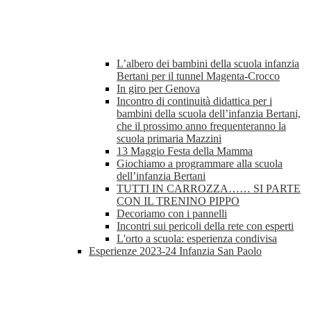
L’albero dei bambini della scuola infanzia
Bertani per il tunnel Magenta-Crocco
In giro per Genova
Incontro di continuità didattica per i
bambini della scuola dell’infanzia Bertani,
che il prossimo anno frequenteranno la
scuola primaria Mazzini
13 Maggio Festa della Mamma
Giochiamo a programmare alla scuola
dell’infanzia Bertani
TUTTI IN CARROZZA…… SI PARTE
CON IL TRENINO PIPPO
Decoriamo con i pannelli
Incontri sui pericoli della rete con esperti
L'orto a scuola: esperienza condivisa
Esperienze 2023-24 Infanzia San Paolo