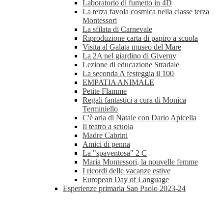
Laboratorio di fumetto in 4D
La terza favola cosmica nella classe terza
Montessori
La sfilata di Carnevale
Riproduzione carta di papiro a scuola
Visita al Galata museo del Mare
La 2A nel giardino di Giverny
Lezione di educazione Stradale
La seconda A festeggia il 100
EMPATIA ANIMALE
Petite Flamme
Regali fantastici a cura di Monica
Terminiello
C'è aria di Natale con Dario Apicella
Il teatro a scuola
Madre Cabrini
Amici di penna
La "spaventosa" 2 C
Maria Montessori, la nouvelle femme
I ricordi delle vacanze estive
European Day of Language
Esperienze primaria San Paolo 2023-24