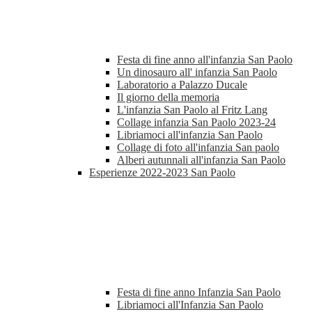
Festa di fine anno all'infanzia San Paolo
Un dinosauro all' infanzia San Paolo
Laboratorio a Palazzo Ducale
Il giorno della memoria
L'infanzia San Paolo al Fritz Lang
Collage infanzia San Paolo 2023-24
Libriamoci all'infanzia San Paolo
Collage di foto all'infanzia San paolo
Alberi autunnali all'infanzia San Paolo
Esperienze 2022-2023 San Paolo
Festa di fine anno Infanzia San Paolo
Libriamoci all'Infanzia San Paolo