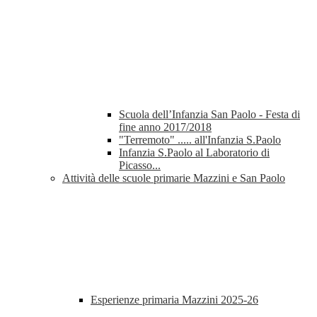
Scuola dell’Infanzia San Paolo - Festa di
fine anno 2017/2018
"Terremoto" ..... all'Infanzia S.Paolo
Infanzia S.Paolo al Laboratorio di
Picasso...
Attività delle scuole primarie Mazzini e San Paolo
Esperienze primaria Mazzini 2025-26