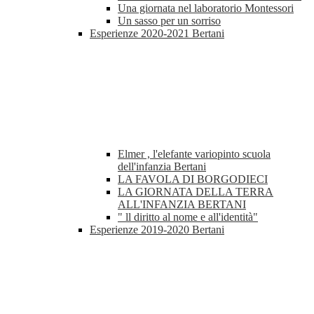
Una giornata nel laboratorio Montessori
Un sasso per un sorriso
Esperienze 2020-2021 Bertani
Elmer , l'elefante variopinto scuola
dell'infanzia Bertani
LA FAVOLA DI BORGODIECI
LA GIORNATA DELLA TERRA
ALL'INFANZIA BERTANI
" ll diritto al nome e all'identità"
Esperienze 2019-2020 Bertani