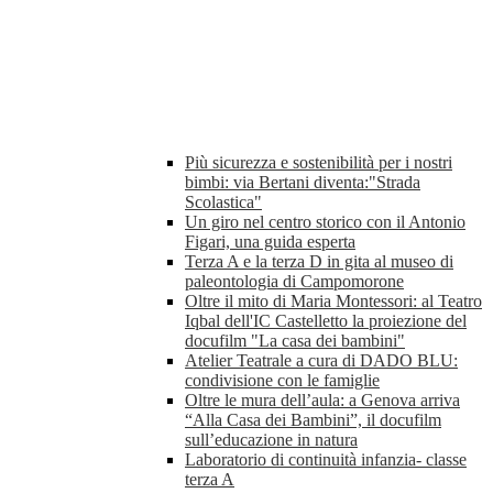
Più sicurezza e sostenibilità per i nostri
bimbi: via Bertani diventa:"Strada
Scolastica"
Un giro nel centro storico con il Antonio
Figari, una guida esperta
Terza A e la terza D in gita al museo di
paleontologia di Campomorone
Oltre il mito di Maria Montessori: al Teatro
Iqbal dell'IC Castelletto la proiezione del
docufilm "La casa dei bambini"
Atelier Teatrale a cura di DADO BLU:
condivisione con le famiglie
Oltre le mura dell’aula: a Genova arriva
“Alla Casa dei Bambini”, il docufilm
sull’educazione in natura
Laboratorio di continuità infanzia- classe
terza A