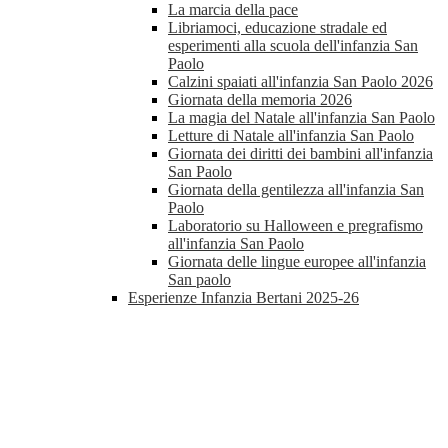
La marcia della pace
Libriamoci, educazione stradale ed
esperimenti alla scuola dell'infanzia San
Paolo
Calzini spaiati all'infanzia San Paolo 2026
Giornata della memoria 2026
La magia del Natale all'infanzia San Paolo
Letture di Natale all'infanzia San Paolo
Giornata dei diritti dei bambini all'infanzia
San Paolo
Giornata della gentilezza all'infanzia San
Paolo
Laboratorio su Halloween e pregrafismo
all'infanzia San Paolo
Giornata delle lingue europee all'infanzia
San paolo
Esperienze Infanzia Bertani 2025-26