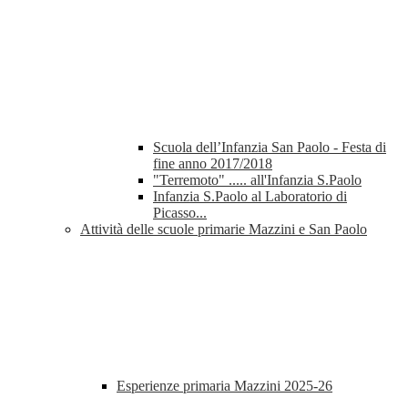
Scuola dell’Infanzia San Paolo - Festa di
fine anno 2017/2018
"Terremoto" ..... all'Infanzia S.Paolo
Infanzia S.Paolo al Laboratorio di
Picasso...
Attività delle scuole primarie Mazzini e San Paolo
Esperienze primaria Mazzini 2025-26