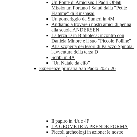
Un Ponte di Amicizia: I Padri Oblati
Missionari Portano i Saluti dalla "Petite
Flamme" di Kinshasa!
Un pomeriggio da Sumeri in 4M
Andiamo a trovare i nostri amici di penna
alla scuola ANDERSEN
La terza D in Biblioteca: incontro con
Daniela Minore e il suo "Piccolo Polline"
Alla scoperta dei tesori di Palazzo Spinola:
l'avventura della terza D
Scribi in 4A
“Un Natale da elfo”
Esperienze primaria San Paolo 2025-26
Il papiro in 4A e 4F
LA GEOMETRIA PRENDE FORMA
Piccoli archeologi in azione: le nostre