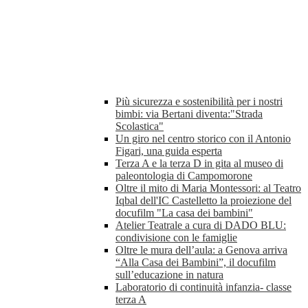
Più sicurezza e sostenibilità per i nostri
bimbi: via Bertani diventa:"Strada
Scolastica"
Un giro nel centro storico con il Antonio
Figari, una guida esperta
Terza A e la terza D in gita al museo di
paleontologia di Campomorone
Oltre il mito di Maria Montessori: al Teatro
Iqbal dell'IC Castelletto la proiezione del
docufilm "La casa dei bambini"
Atelier Teatrale a cura di DADO BLU:
condivisione con le famiglie
Oltre le mura dell’aula: a Genova arriva
“Alla Casa dei Bambini”, il docufilm
sull’educazione in natura
Laboratorio di continuità infanzia- classe
terza A