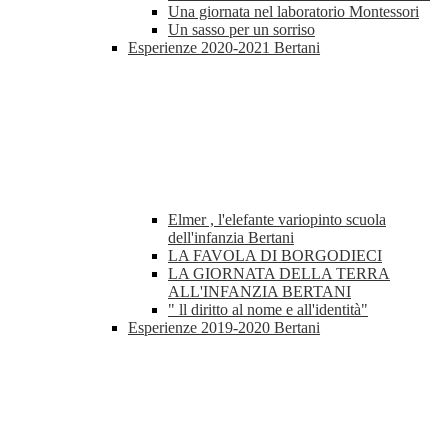
Una giornata nel laboratorio Montessori
Un sasso per un sorriso
Esperienze 2020-2021 Bertani
Elmer , l'elefante variopinto scuola
dell'infanzia Bertani
LA FAVOLA DI BORGODIECI
LA GIORNATA DELLA TERRA
ALL'INFANZIA BERTANI
" ll diritto al nome e all'identità"
Esperienze 2019-2020 Bertani