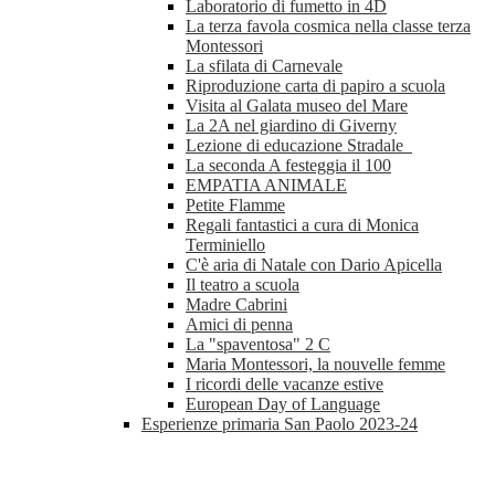
Laboratorio di fumetto in 4D
La terza favola cosmica nella classe terza
Montessori
La sfilata di Carnevale
Riproduzione carta di papiro a scuola
Visita al Galata museo del Mare
La 2A nel giardino di Giverny
Lezione di educazione Stradale
La seconda A festeggia il 100
EMPATIA ANIMALE
Petite Flamme
Regali fantastici a cura di Monica
Terminiello
C'è aria di Natale con Dario Apicella
Il teatro a scuola
Madre Cabrini
Amici di penna
La "spaventosa" 2 C
Maria Montessori, la nouvelle femme
I ricordi delle vacanze estive
European Day of Language
Esperienze primaria San Paolo 2023-24