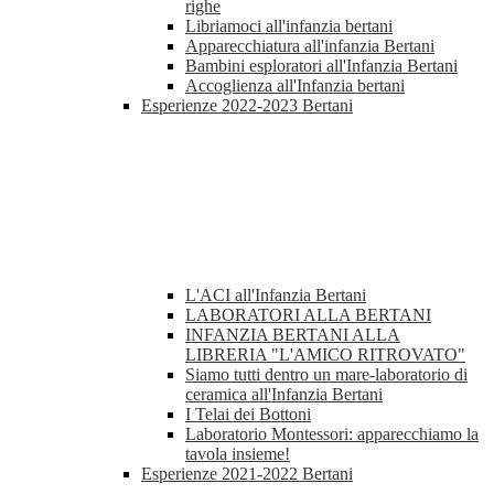
righe
Libriamoci all'infanzia bertani
Apparecchiatura all'infanzia Bertani
Bambini esploratori all'Infanzia Bertani
Accoglienza all'Infanzia bertani
Esperienze 2022-2023 Bertani
L'ACI all'Infanzia Bertani
LABORATORI ALLA BERTANI
INFANZIA BERTANI ALLA
LIBRERIA "L'AMICO RITROVATO"
Siamo tutti dentro un mare-laboratorio di
ceramica all'Infanzia Bertani
I Telai dei Bottoni
Laboratorio Montessori: apparecchiamo la
tavola insieme!
Esperienze 2021-2022 Bertani