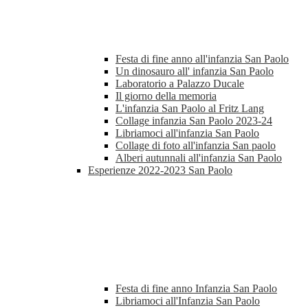
Festa di fine anno all'infanzia San Paolo
Un dinosauro all' infanzia San Paolo
Laboratorio a Palazzo Ducale
Il giorno della memoria
L'infanzia San Paolo al Fritz Lang
Collage infanzia San Paolo 2023-24
Libriamoci all'infanzia San Paolo
Collage di foto all'infanzia San paolo
Alberi autunnali all'infanzia San Paolo
Esperienze 2022-2023 San Paolo
Festa di fine anno Infanzia San Paolo
Libriamoci all'Infanzia San Paolo