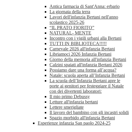
Antica farmacia di Sant'Anna: erbario
La giornata della terra
Lavori dell'infanzia Bertani nell'anno
scolastico 2025-26
“IL PRATO FIORITO”
NATURAL- MENTE
Incontro con i vigili urbani alla Bertani
TUTTI IN BIBLIOTECA!!!!!
Carnevale 2026 all'infanzia Bertani
Libriamoci 2026 Infanzia Bertani
Giorno della memoria all'infanzia Bertani
Calzini spaiati all'infanzia Bertani 2026
Possiamo dare una forma all’acqua?
Natale: scuola aperta all’Infanzia Bertani
La scuola dell’Infanzia Bertani apre le
porte ai genitori per festeggiare il Natale
con dei divertenti laboratori:
Il mio primo Debussy
Letture all'infanzia bertani
Lettere smerigliate
Il lavoro del bambino con gli incastri solidi
Spazio morbido all'infanzia Bertani
Esperienze infanzia San paolo 2024-25