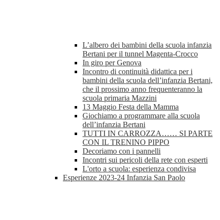
L’albero dei bambini della scuola infanzia
Bertani per il tunnel Magenta-Crocco
In giro per Genova
Incontro di continuità didattica per i
bambini della scuola dell’infanzia Bertani,
che il prossimo anno frequenteranno la
scuola primaria Mazzini
13 Maggio Festa della Mamma
Giochiamo a programmare alla scuola
dell’infanzia Bertani
TUTTI IN CARROZZA…… SI PARTE
CON IL TRENINO PIPPO
Decoriamo con i pannelli
Incontri sui pericoli della rete con esperti
L'orto a scuola: esperienza condivisa
Esperienze 2023-24 Infanzia San Paolo