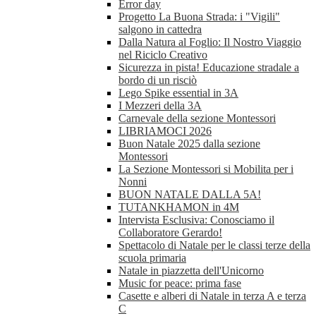
Error day
Progetto La Buona Strada: i "Vigili"
salgono in cattedra
Dalla Natura al Foglio: Il Nostro Viaggio
nel Riciclo Creativo
Sicurezza in pista! Educazione stradale a
bordo di un risciò
Lego Spike essential in 3A
I Mezzeri della 3A
Carnevale della sezione Montessori
LIBRIAMOCI 2026
Buon Natale 2025 dalla sezione
Montessori
La Sezione Montessori si Mobilita per i
Nonni
BUON NATALE DALLA 5A!
TUTANKHAMON in 4M
Intervista Esclusiva: Conosciamo il
Collaboratore Gerardo!
Spettacolo di Natale per le classi terze della
scuola primaria
Natale in piazzetta dell'Unicorno
Music for peace: prima fase
Casette e alberi di Natale in terza A e terza
C