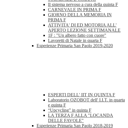
Il sistema nervoso a cura della quinta F
CARNEVALE IN PRIMA F
GIORNO DELLA MEMORIA IN
PRIMA F
ATTIVITA' DI ED MOTORIA ALL'
APERTO LEZIONE SETTIMANALE
1F : "Un albero fatto con cuore"
Lavoretti di Natale in quarta F
Esperienze Primaria San Paolo 2019-2020
ESPERTI DELL' IIT IN QUINTA F
Laboratorio OZOBOT dell' I.I.T. in quarta
e quinta F
“Upcycling” in quinta F
LA TERZA F ALLA "LOCANDA
DELLE FAVOLE"
Esperienze Primaria San Paolo 2018-2019