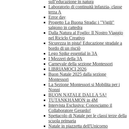
sull’educazione in natura
Laboratorio di continuità infanzia- classe
terza A
Error day
Progetto La Buona Strada: i "Vigili"
salgono in cattedra
Dalla Natura al Foglio: Il Nostro Viaggio
nel Riciclo Creativo
Sicurezza in pista! Educazione stradale a
bordo di un risciò
Lego Spike essential in 3A
I Mezzeri della 3A
Carnevale della sezione Montessori
LIBRIAMOCI 2026
Buon Natale 2025 dalla sezione
Montessori
La Sezione Montessori si Mobilita per i
Nonni
BUON NATALE DALLA 5A!
TUTANKHAMON in 4M
Intervista Esclusiva: Conosciamo il
Collaboratore Gerardo!
Spettacolo di Natale per le classi terze della
scuola primaria
Natale in piazzetta dell'Unicorno