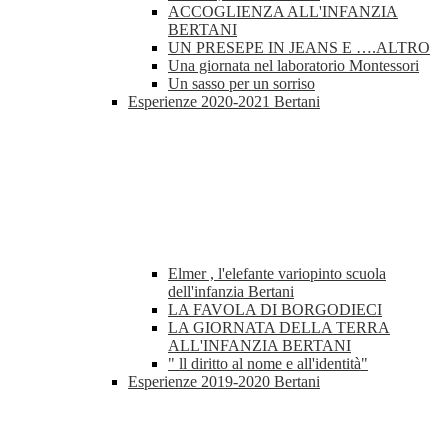
ACCOGLIENZA ALL'INFANZIA
BERTANI
UN PRESEPE IN JEANS E ….ALTRO
Una giornata nel laboratorio Montessori
Un sasso per un sorriso
Esperienze 2020-2021 Bertani
Elmer , l'elefante variopinto scuola
dell'infanzia Bertani
LA FAVOLA DI BORGODIECI
LA GIORNATA DELLA TERRA
ALL'INFANZIA BERTANI
" ll diritto al nome e all'identità"
Esperienze 2019-2020 Bertani