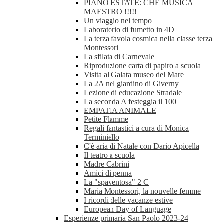
PIANO ESTATE: CHE MUSICA
MAESTRO !!!!!
Un viaggio nel tempo
Laboratorio di fumetto in 4D
La terza favola cosmica nella classe terza
Montessori
La sfilata di Carnevale
Riproduzione carta di papiro a scuola
Visita al Galata museo del Mare
La 2A nel giardino di Giverny
Lezione di educazione Stradale
La seconda A festeggia il 100
EMPATIA ANIMALE
Petite Flamme
Regali fantastici a cura di Monica
Terminiello
C'è aria di Natale con Dario Apicella
Il teatro a scuola
Madre Cabrini
Amici di penna
La "spaventosa" 2 C
Maria Montessori, la nouvelle femme
I ricordi delle vacanze estive
European Day of Language
Esperienze primaria San Paolo 2023-24