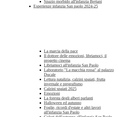
Spazio morbido all'infanzia Bertani
Esperienze infanzia San paolo 2024-25
La marcia della pace
Il dottore delle emozioni, libriamoci, il
progetto cinema
Libriamoci all'infanzia San Paolo
Laboratorio "La macchia rossa" al palazzo
Ducale
Lettura natalizia, calzini spaiati, frutta
invernale e pregrafismo
Calzini spaiati 2025
Emozioni
La foresta degli alberi parlanti
Halloween ed autunno
Foglie, ricordi d'estate e altri lavori
all'infanzia San Paolo
Colori dell'autunno all'infanzia San Paolo