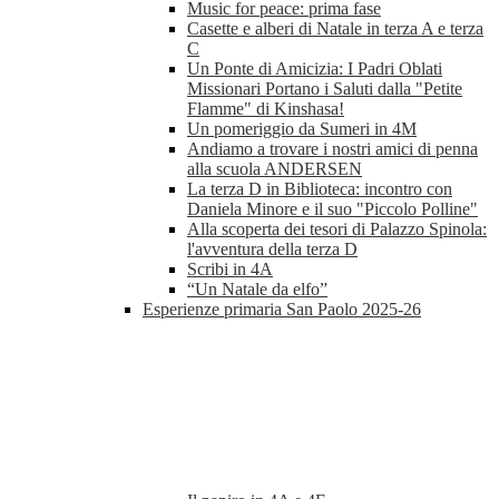
Music for peace: prima fase
Casette e alberi di Natale in terza A e terza
C
Un Ponte di Amicizia: I Padri Oblati
Missionari Portano i Saluti dalla "Petite
Flamme" di Kinshasa!
Un pomeriggio da Sumeri in 4M
Andiamo a trovare i nostri amici di penna
alla scuola ANDERSEN
La terza D in Biblioteca: incontro con
Daniela Minore e il suo "Piccolo Polline"
Alla scoperta dei tesori di Palazzo Spinola:
l'avventura della terza D
Scribi in 4A
“Un Natale da elfo”
Esperienze primaria San Paolo 2025-26