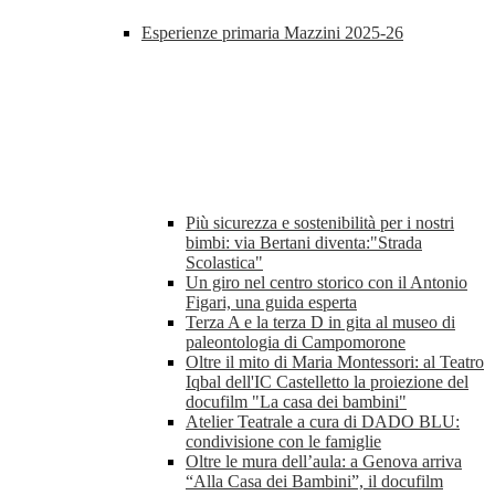
Esperienze primaria Mazzini 2025-26
Più sicurezza e sostenibilità per i nostri
bimbi: via Bertani diventa:"Strada
Scolastica"
Un giro nel centro storico con il Antonio
Figari, una guida esperta
Terza A e la terza D in gita al museo di
paleontologia di Campomorone
Oltre il mito di Maria Montessori: al Teatro
Iqbal dell'IC Castelletto la proiezione del
docufilm "La casa dei bambini"
Atelier Teatrale a cura di DADO BLU:
condivisione con le famiglie
Oltre le mura dell’aula: a Genova arriva
“Alla Casa dei Bambini”, il docufilm