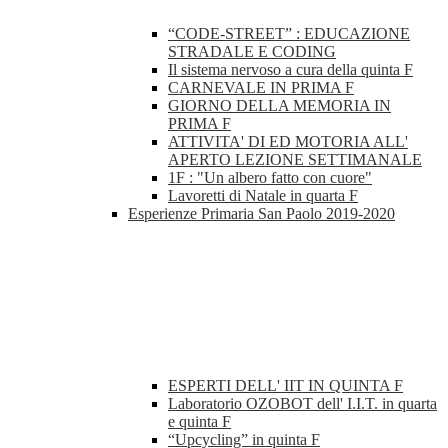
“CODE-STREET” : EDUCAZIONE
STRADALE E CODING
Il sistema nervoso a cura della quinta F
CARNEVALE IN PRIMA F
GIORNO DELLA MEMORIA IN
PRIMA F
ATTIVITA' DI ED MOTORIA ALL'
APERTO LEZIONE SETTIMANALE
1F : "Un albero fatto con cuore"
Lavoretti di Natale in quarta F
Esperienze Primaria San Paolo 2019-2020
ESPERTI DELL' IIT IN QUINTA F
Laboratorio OZOBOT dell' I.I.T. in quarta
e quinta F
“Upcycling” in quinta F