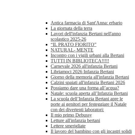
Antica farmacia di Sant'Anna: erbario
La giornata della terra
Lavori dell'infanzia Bertani nell'anno
scolastico 2025-26
“IL PRATO FIORITO”
NATURAL- MENTE
Incontro con i vigili urbani alla Bertani
TUTTI IN BIBLIOTECA!!!!!
Carnevale 2026 all'infanzia Bertani
Libriamoci 2026 Infanzia Bertani
Giorno della memoria all'infanzia Bertani
Calzini spaiati all'infanzia Bertani 2026
Possiamo dare una forma all’acqua?
Natale: scuola aperta all’Infanzia Bertani
La scuola dell’Infanzia Bertani apre le
porte ai genitori per festeggiare il Natale
con dei divertenti laboratori:
Il mio primo Debussy
Letture all'infanzia bertani
Lettere smerigliate
Il lavoro del bambino con gli incastri solidi