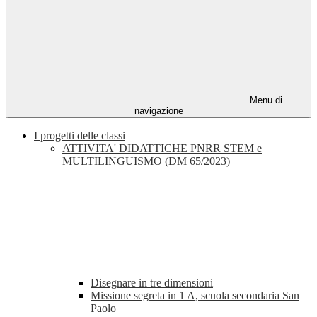
Menu di
navigazione
I progetti delle classi
ATTIVITA' DIDATTICHE PNRR STEM e
MULTILINGUISMO (DM 65/2023)
Disegnare in tre dimensioni
Missione segreta in 1 A, scuola secondaria San
Paolo