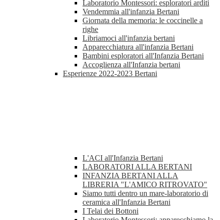
Laboratorio Montessori: esploratori arditi
Vendemmia all'infanzia Bertani
Giornata della memoria: le coccinelle a
righe
Libriamoci all'infanzia bertani
Apparecchiatura all'infanzia Bertani
Bambini esploratori all'Infanzia Bertani
Accoglienza all'Infanzia bertani
Esperienze 2022-2023 Bertani
L'ACI all'Infanzia Bertani
LABORATORI ALLA BERTANI
INFANZIA BERTANI ALLA
LIBRERIA "L'AMICO RITROVATO"
Siamo tutti dentro un mare-laboratorio di
ceramica all'Infanzia Bertani
I Telai dei Bottoni
Laboratorio Montessori: apparecchiamo la