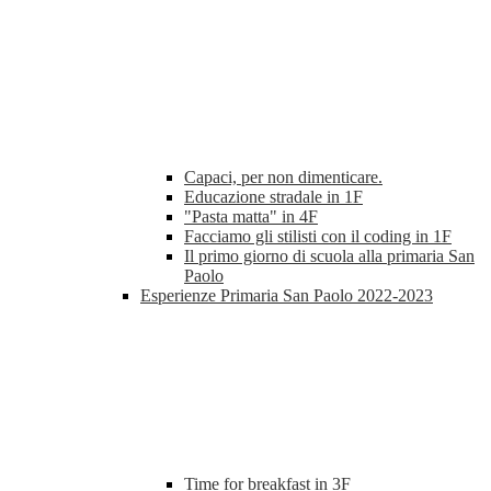
Capaci, per non dimenticare.
Educazione stradale in 1F
"Pasta matta" in 4F
Facciamo gli stilisti con il coding in 1F
Il primo giorno di scuola alla primaria San
Paolo
Esperienze Primaria San Paolo 2022-2023
Time for breakfast in 3F