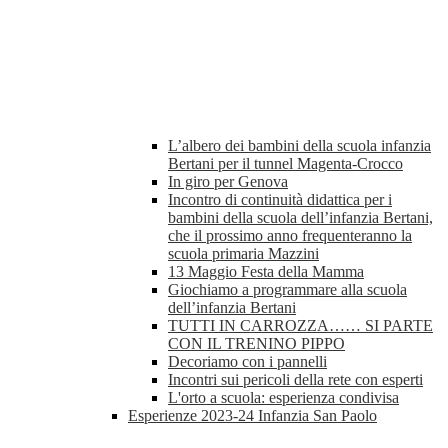
L’albero dei bambini della scuola infanzia
Bertani per il tunnel Magenta-Crocco
In giro per Genova
Incontro di continuità didattica per i
bambini della scuola dell’infanzia Bertani,
che il prossimo anno frequenteranno la
scuola primaria Mazzini
13 Maggio Festa della Mamma
Giochiamo a programmare alla scuola
dell’infanzia Bertani
TUTTI IN CARROZZA…… SI PARTE
CON IL TRENINO PIPPO
Decoriamo con i pannelli
Incontri sui pericoli della rete con esperti
L'orto a scuola: esperienza condivisa
Esperienze 2023-24 Infanzia San Paolo