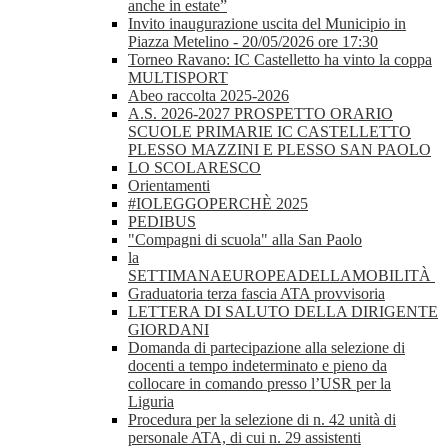
anche in estate”
Invito inaugurazione uscita del Municipio in
Piazza Metelino - 20/05/2026 ore 17:30
Torneo Ravano: IC Castelletto ha vinto la coppa
MULTISPORT
Abeo raccolta 2025-2026
A.S. 2026-2027 PROSPETTO ORARIO
SCUOLE PRIMARIE IC CASTELLETTO
PLESSO MAZZINI E PLESSO SAN PAOLO
LO SCOLARESCO
Orientamenti
#IOLEGGOPERCHÈ 2025
PEDIBUS
"Compagni di scuola" alla San Paolo
la
SETTIMANAEUROPEADELLAMOBILITÀ
Graduatoria terza fascia ATA provvisoria
LETTERA DI SALUTO DELLA DIRIGENTE
GIORDANI
Domanda di partecipazione alla selezione di
docenti a tempo indeterminato e pieno da
collocare in comando presso l’USR per la
Liguria
Procedura per la selezione di n. 42 unità di
personale ATA, di cui n. 29 assistenti