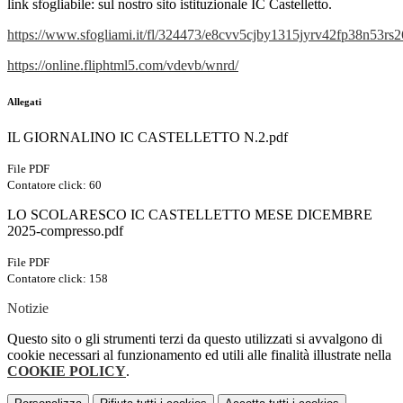
link sfogliabile: sul n
ostro sito istituzionale IC Castelletto.
https://www.sfogliami.it/fl/324473/e8cvv5cjby1315jyrv42fp38n53r
https://online.fliphtml5.com/vdevb/wnrd/
Allegati
IL GIORNALINO IC CASTELLETTO N.2.pdf
File PDF
Contatore click: 60
LO SCOLARESCO IC CASTELLETTO MESE DICEMBRE
2025-compresso.pdf
File PDF
Contatore click: 158
Notizie
Questo sito o gli strumenti terzi da questo utilizzati si avvalgono di
cookie necessari al funzionamento ed utili alle finalità illustrate nella
COOKIE POLICY
.