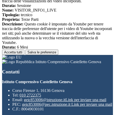
traccia delle visualizzazioni dei video incorporati.
Durata:
Sessione
Nome:
VISITOR_INFO1_LIVE
Tipologia:
tecnico
Proprieta:
Terze Parti
Descrizione:
Questo cookie è impostato da Youtube per tenere
traccia delle preferenze dell'utente per i video di Youtube incorporati
nei siti; può anche determinare se il visitatore del sito web sta
utilizzando la nuova o la vecchia versione dell'interfaccia di
Youtube.
Durata:
6 Mesi
Accetta tutti
Salva le preferenze
Istituto Comprensivo Castelletto Genova
Contatti
Istituto Comprensivo Castelletto Genova
Corso Firenze 1, 16136 Genova
Tel:
010 2722375
Email:
geic853006@istruzione.it
Link per inviare una mail
PEC:
geic853006@pec.istruzione.it
Link per inviare una mail
C.F.: 80049030101