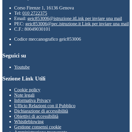
Corso Firenze 1, 16136 Genova
Tel:
010 2722375
Email:
geic853006@istruzione.it
Link per inviare una mail
PEC:
geic853006@pec.istruzione.it
Link per inviare una mail
C.F.: 80049030101
Codice meccanografico geic853006
Seguici su
Youtube
Sezione Link Utili
Cookie policy
Note legali
Informativa Privacy
Ufficio Relazioni con il Pubblico
Dichiarazione di accessibilità
Obiettivi di accessibilità
Whistleblowing
Gestione consensi cookie