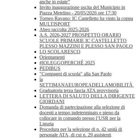
anche in estate”
Invito inaugurazione uscita del Municipio in
Piazza Metelino - 20/05/2026 ore 17:30
Torneo Ravano: IC Castelletto ha vinto la coppa
MULTISPORT
Abeo raccolta 2025-2026
A.S. 2026-2027 PROSPETTO ORARIO
SCUOLE PRIMARIE IC CASTELLETTO
PLESSO MAZZINI E PLESSO SAN PAOLO
LO SCOLARESCO
Orientamenti
#IOLEGGOPERCHÈ 2025
PEDIBUS
"Compagni di scuola" alla San Paolo
la
SETTIMANAEUROPEADELLAMOBILITÀ
Graduatoria terza fascia ATA provvisoria
LETTERA DI SALUTO DELLA DIRIGENTE
GIORDANI
Domanda di partecipazione alla selezione di
docenti a tempo indeterminato e pieno da
collocare in comando presso l’USR per la
Liguria
Procedura per la selezione di n. 42 unità di
personale ATA, di cui n. 29 assistenti