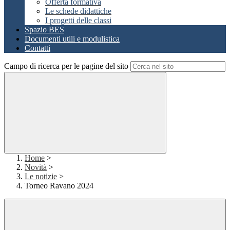
Offerta formativa
Le schede didattiche
I progetti delle classi
Spazio BES
Documenti utili e modulistica
Contatti
Campo di ricerca per le pagine del sito
Home
>
Novità
>
Le notizie
>
Torneo Ravano 2024