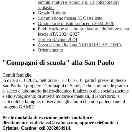
amministrativi e tecnici e n. 13 collaboratori
scolastici
Grazie Roberto
Commissione mensa IC Castelletto
Graduatorie di istituto docenti 2024-2026
Pubblicazione all'albo graduatorie definitive terza
fascia ATA 2024-2027
Torneo Ravano 2024
Associazione Italiana NEUROBLASTOMA
Orientamento
"Compagni di scuola" alla San Paolo
Gentili famiglie,
in data 27.10.2025, nell’orario 13.10-16.10, partirà presso il plesso
San Paolo il progetto “Compagni di Scuola” che comprende pranzo
al sacco e laboratorio ludico-didattico finalizzato alla socializzazione
e allo svolgimento di attività motorie e manuali. Il laboratorio, a
carico delle famiglie, è riservato agli alunni che non partecipano al
progetto GAME!.
Per le modalità di iscrizione potete contattare
direttamente
etabetaasd@
yahoo.com
, oppure telefonate a
Cristina Castino: cell 3282864914.