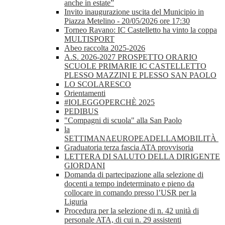
anche in estate”
Invito inaugurazione uscita del Municipio in
Piazza Metelino - 20/05/2026 ore 17:30
Torneo Ravano: IC Castelletto ha vinto la coppa
MULTISPORT
Abeo raccolta 2025-2026
A.S. 2026-2027 PROSPETTO ORARIO
SCUOLE PRIMARIE IC CASTELLETTO
PLESSO MAZZINI E PLESSO SAN PAOLO
LO SCOLARESCO
Orientamenti
#IOLEGGOPERCHÈ 2025
PEDIBUS
"Compagni di scuola" alla San Paolo
la
SETTIMANAEUROPEADELLAMOBILITÀ
Graduatoria terza fascia ATA provvisoria
LETTERA DI SALUTO DELLA DIRIGENTE
GIORDANI
Domanda di partecipazione alla selezione di
docenti a tempo indeterminato e pieno da
collocare in comando presso l’USR per la
Liguria
Procedura per la selezione di n. 42 unità di
personale ATA, di cui n. 29 assistenti